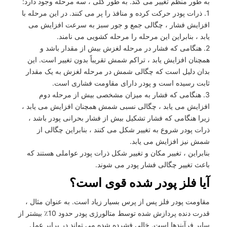
به طور منظم تغییر می کند. به طور کلی ، سه مرحله وجود دارد:
1. ذرات پودر حرکت کرده و منافذ را پر می کنند. در این مرحله با
افزایش فشار ، چگالی جمع و جور سبز به سرعت افزایش می
یابد ، بنابراین این مرحله را مرحله کشویی می نامند.
2. هنگامی که فشار در مرحله لغزش بیش از مقدار باشد و
همچنان افزایش یابد ، تراکم شمش تقریباً بدون تغییر است. این
بدان دلیل است که چگالی شمش در مرحله لغزش به یک مقدار
ثابت رسیده است و پودر دارای مقاومت فشاری است.
3. هنگامی که فشار به میزان مشخصی بیش از مرحله دوم
افزایش می یابد ، چگالی نسبی شمش همچنان افزایش می یابد ،
زیرا هنگامی که فشار تشکیل بیش از فشار بحرانی پودر باشد ،
ذرات پودر شروع به تغییر شکل می کنند ، بنابراین چگالی از
شمش نیز افزایش می یابد.
بنابراین ، تغییر مکان و تغییر شکل ذرات پودر عواملی هستند که
باعث تغییر چگالی فشار پودر می شوند.
آیا فلز پودر شده قوی است؟
مقاومت پودر فلز پس از پرس بسیار زیاد است. به عنوان مثال ،
قدرت دنده پردازش شده توسط متالورژی پودر حدود 10٪ بیشتر از
سایر فرآیندها است. خالی فشرده شده می تواند در برابر عمل