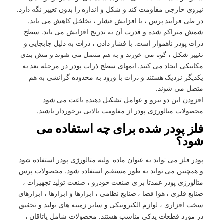
نیروی خارجی مقاومت کند و شکل و اندازه را بدون تغییر نگه دارد.
در طی فرآیند پرس ، با افزایش فشار ، تخلخل کاهش می یابد.
شمش متراکم شده و قدرت آن به تدریج افزایش می یابد. سطح
ذرات پودر ناهموار است. با فشار دادن ، ذرات به دلیل جابجایی و
تغییر شکل ، گوه می خورند و به هم متصل می شوند و مش بندی
مکانیکی ایجاد می کنند. اتمهای سطح ذرات پودر در مرحله بعد به
یکدیگر نزدیک هستند و ذرات با ورود به محدوده گرانشی به هم
متصل می شوند.
افزودن این دو نیرو و عوامل تشکیل دهنده باعث می شود
محصولات متالورژی پودر از مقاومت بالایی برخوردار باشند.
فلز پودر شده برای چه استفاده می
شود؟
پودر فلز می تواند به عنوان ماده اولیه متالورژی پودر استفاده شود
و همچنین می تواند به طور مستقیم استفاده شود. محصولات پرس
متالورژی پودر عمدتا برای صنعت خودرو ، صنعت تولید تجهیزات ،
صنایع فلزی ، هوا فضا ، صنایع نظامی ، ابزارها و ابزارها ، ابزارهای
سخت افزاری ، لوازم الکترونیکی و سایر زمینه های تولید و تحقیق
در مورد قطعات یدکی مناسب هستند. محصولات شامل یاتاقان ،