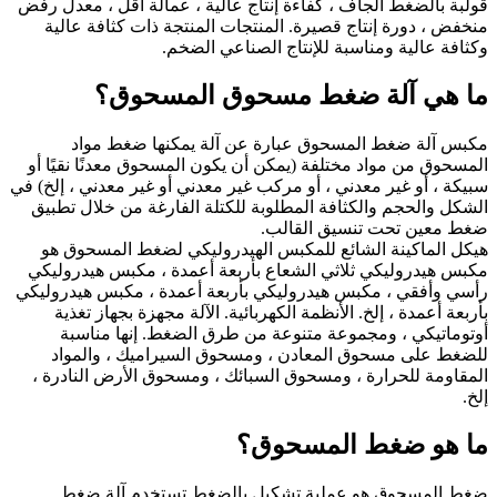
قولبة بالضغط الجاف ، كفاءة إنتاج عالية ، عمالة أقل ، معدل رفض
منخفض ، دورة إنتاج قصيرة. المنتجات المنتجة ذات كثافة عالية
وكثافة عالية ومناسبة للإنتاج الصناعي الضخم.
ما هي آلة ضغط مسحوق المسحوق؟
مكبس آلة ضغط المسحوق عبارة عن آلة يمكنها ضغط مواد
المسحوق من مواد مختلفة (يمكن أن يكون المسحوق معدنًا نقيًا أو
سبيكة ، أو غير معدني ، أو مركب غير معدني أو غير معدني ، إلخ) في
الشكل والحجم والكثافة المطلوبة للكتلة الفارغة من خلال تطبيق
ضغط معين تحت تنسيق القالب.
هيكل الماكينة الشائع للمكبس الهيدروليكي لضغط المسحوق هو
مكبس هيدروليكي ثلاثي الشعاع بأربعة أعمدة ، مكبس هيدروليكي
رأسي وأفقي ، مكبس هيدروليكي بأربعة أعمدة ، مكبس هيدروليكي
بأربعة أعمدة ، إلخ. الأنظمة الكهربائية. الآلة مجهزة بجهاز تغذية
أوتوماتيكي ، ومجموعة متنوعة من طرق الضغط. إنها مناسبة
للضغط على مسحوق المعادن ، ومسحوق السيراميك ، والمواد
المقاومة للحرارة ، ومسحوق السبائك ، ومسحوق الأرض النادرة ،
إلخ.
ما هو ضغط المسحوق؟
ضغط المسحوق هو عملية تشكيل بالضغط تستخدم آلة ضغط