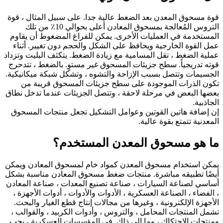
قوة مسحوق المعدن بعد الضغط عالية جدا. على سبيل المثال ، قوة
التروس المُعالجة بمسحوق المعادن أعلى بحوالي 10٪ من تلك
المستخدمة في العمليات الأخرى. يمكن للفراغ المضغوط أن يقاوم
عمل القوة الخارجية ويحافظ على الشكل والحجم دون تغيير. أثناء
عملية الضغط ، تقل المسامية مع زيادة الضغط. يتكثف البليت وتزداد
قوته تدريجياً. سطح جزيئات المسحوق غير مستوٍ. بالضغط ، تتدحرج
الجسيمات وتتصل بسبب الإزاحة والتشوه ، وتشكل شبكة ميكانيكية.
تكون الذرات الموجودة على سطح جزيئات المسحوق قريبة من
بعضها البعض في مرحلة لاحقة ، وتتصل الجزيئات عندما تدخل نطاق
الجاذبية.
إن إضافة هاتين القوتين وعوامل التشكيل تجعل منتجات المسحوق
المعدنية تتمتع بقوة عالية.
ما هو مسحوق المعدن المستخدم؟
يمكن استخدام مسحوق المعدن كمواد خام لمسحوق المعادن ويمكن
أيضًا تطبيقه مباشرة. منتجات ضغط مسحوق المعادن مناسبة بشكل
أساسي لصناعة السيارات ، صناعة تصنيع المعدات ، صناعة المعادن
، الفضاء ، الصناعة العسكرية ، الأدوات والأدوات ، أدوات الأجهزة ،
الأجهزة الإلكترونية ، وغيرها من مجالات إنتاج قطع الغيار والبحث.
تشمل المنتجات المحامل ، والتروس ، وأدوات الكربيد ، والقوالب ،
ومنتجات الاحتكاك ، وما إلى ذلك. في المؤسسات العسكرية ، يجب