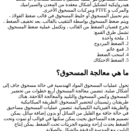
هيدروليكية لتشكيل أشكال معقدة من المعدن والسيراميك
والمركب و PTFE ومركبات المسحوق الأخرى.
يتم تحميل المسحوق أو خليط المسحوق في قالب ضغط الفولاذ ،
ويتم ضغط المسحوق بواسطة التثقيب بالقالب. بعد تخفيف الضغط ،
تخرج قضبان الضغط من القالب ، وتكتمل عملية ضغط المسحوق.
تشمل طرق القمع:
1. ملحة واحدة
2. الضغط المزدوج
3. قمع عائم
4. اسحب الضغط
5. الضغط الاحتكاك
ما هي معالجة المسحوق؟
تحول عمليات المسحوق المواد الهندسية في حالة مسحوق جاف إلى
أشكال صلبة. تتضمن معالجة المسحوق أربع خطوات من تحضير
المسحوق وكبس المسحوق والتلبيد والمعالجة اللاحقة. هناك
طريقتان رئيسيتان لتحضير المسحوق: الطريقة الميكانيكية
والطريقة الفيزيائية الكيميائية. تتضمن عمليات المسحوق مساحيق
في حالة جافة مع القليل من السائل أو بدون إضافة سائل. يمكن
تصميم هذه المساحيق بحيث يمكن سكبها في قوالب أو تموت وتحت
الضغط يحدث إزاحة وتشوه الجزيئات تحت الضغط. يمكن إنتاج
البليت مع الهندسة الدقيقة والشكل والصلابة.