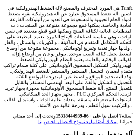
Tsinfa هي المورد المحترف والمصنع لآلة الضغط الهيدروليكية في
الصين. آلة ضغط المسحوق عبارة عن آلة هيدروليكية تقوم بضغط
المواد الخام الحبيبية والمسحوقة في العديد من البلوكات الفارغة
العادية والخاصة. يمكنها قمع مجموعة متنوعة من المنتجات ذات
المتطلبات العالية لكثافة المنتج ويمكنها قمع قطع متعددة في نفس
الوقت ، وهي مناسبة لصناعات الإنتاج الكبيرة. تعتمد المطبعة على
التحكم المتكامل المتقدم في الماكينة ، والكهرباء ، والسائل ، والغاز
، ولديها جهاز تغذية وتفريغ أوتوماتيكي. مجموعة متنوعة من أوضاع
الضغط تجعل كثافة الصب موحدة. يتوفر نوعان من أوضاع إزالة
القوالب الوقائية والعامة. يعتمد النظام الهيدروليكي للضغط
الهيدروليكي لتشكيل المسحوق الأوتوماتيكي على كتلة صمام تراكب
متقدم لضمان التشغيل المستمر والمستقر للضغط الهيدروليكي.
تؤكد آلية تحديد المواقع والضبط غير المتدرجة للمواضع الثلاثة
للتحميل والتشكيل والفك على البعد الهندسي المستقر والقابل
للتعديل للمنتج. آلة ضغط المسحوق الأوتوماتيكية مجهزة بجهاز تبريد
الزيت. التحكم المركزي PLC ، مجهز بجهاز الحد الميكانيكي.
المنتجات المضغوطة متسقة. معدات عالية الدقة ، واستبدال القالب
، والتركيب سهل التعلم ، ودرجة عالية من الأتمتة.
أسئلة؟
اتصل بنا على +86-15318444939
وتحدث إلى أحد ممثلي
خبرائنا.
يمكنك أيضًا ملء نموذج الاتصال الخاص بنا
.
آلة ضغط مسحوق للبيع: