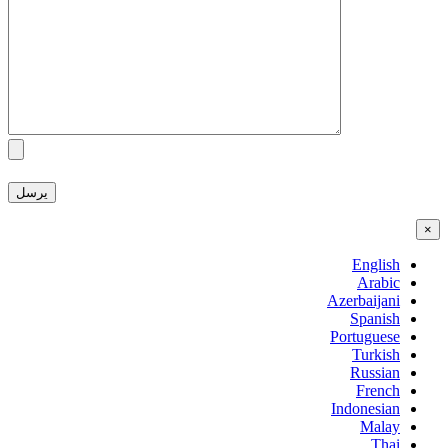
×
English
Arabic
Azerbaijani
Spanish
Portuguese
Turkish
Russian
French
Indonesian
Malay
Thai