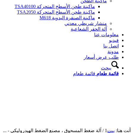
ماكينة الطحن
ماكينة طحن الأسطح المتحركة TSA40100
ماكينة طحن الأسطح المتحركة TSA2050
ماكينة الصنفرة اليدوية M618
منشار شريطي معدني
آلة الحفر الشعاعية
معلومات عنا
فيديو
اتصل بنا
مدونة
طلب عرض أسعار
يبحث
قائمة طعام
قائمة طعام
أنت هنا:
بيت
1
/
آلة ضغط المسحوق ، مصنع الضغط الهيدروليكي - ...