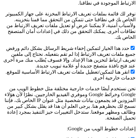
الارتباط الموجودة في نطاقنا.
نوفر لك قائمة بملفات تعريف الارتباط المخزنة على جهاز الكمبيوتر
الخاص بك في نطاقنا حتى تتمكن من التحقق مما قمنا بتخزينه.
ولأسباب أمنية، لا يمكننا عرض أو تعديل ملفات تعريف الارتباط من
نطاقات أخرى. يمكنك التحقق من ذلك في إعدادات أمان المتصفح
الخاص بك.
حدد هذا الخيار لتمكين إخفاء شريط الرسائل بشكل دائم ورفض
جميع ملفات تعريف الارتباط إذا لم تقم بتفعيله. نحتاج إلى ملفين
تعريف ارتباط لتخزين هذا الإعداد. وإلا فسوف يُطلب منك مرة أخرى
عند فتح نافذة متصفح جديدة أو علامة تبويب جديدة.
انقر هنا لتمكين/تعطيل ملفات تعريف الارتباط الأساسية للموقع.
خدمات خارجية أخرى
نحن نستخدم أيضًا خدمات خارجية مختلفة مثل خطوط الويب من
Google وخرائط Google وموفري الفيديو الخارجيين. نظرًا لأن هؤلاء
المزودين قد يجمعون بيانات شخصية مثل عنوان IP الخاص بك، فإننا
نسمح لك بحظرهم هنا. يرجى العلم أن هذا قد يقلل بشكل كبير من
وظائف ومظهر موقعنا. ستدخل التغييرات حيز التنفيذ بمجرد إعادة
تحميل الصفحة.
إعدادات خطوط الويب من Google: