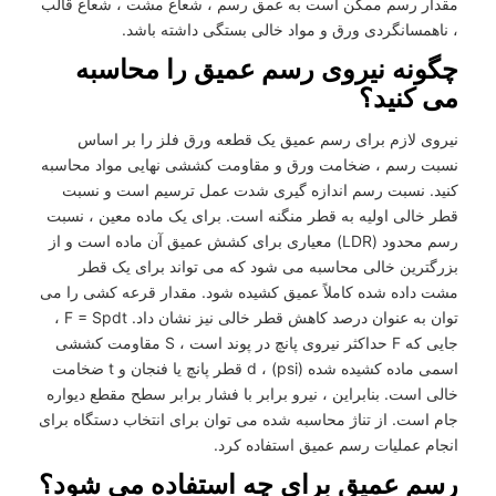
مقدار رسم ممکن است به عمق رسم ، شعاع مشت ، شعاع قالب
، ناهمسانگردی ورق و مواد خالی بستگی داشته باشد.
چگونه نیروی رسم عمیق را محاسبه
می کنید؟
نیروی لازم برای رسم عمیق یک قطعه ورق فلز را بر اساس
نسبت رسم ، ضخامت ورق و مقاومت کششی نهایی مواد محاسبه
کنید. نسبت رسم اندازه گیری شدت عمل ترسیم است و نسبت
قطر خالی اولیه به قطر منگنه است. برای یک ماده معین ، نسبت
رسم محدود (LDR) معیاری برای کشش عمیق آن ماده است و از
بزرگترین خالی محاسبه می شود که می تواند برای یک قطر
مشت داده شده کاملاً عمیق کشیده شود. مقدار قرعه کشی را می
توان به عنوان درصد کاهش قطر خالی نیز نشان داد. F = Spdt ،
جایی که F حداکثر نیروی پانچ در پوند است ، S مقاومت کششی
اسمی ماده کشیده شده (psi) ، d قطر پانچ یا فنجان و t ضخامت
خالی است. بنابراین ، نیرو برابر با فشار برابر سطح مقطع دیواره
جام است. از تناژ محاسبه شده می توان برای انتخاب دستگاه برای
انجام عملیات رسم عمیق استفاده کرد.
رسم عمیق برای چه استفاده می شود؟