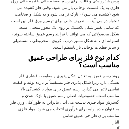
پرس هیدرولیکی و قالب برای رسم صفحه خالی یا نیمه خالی ورق
فلزی به یک قسمت توخالی باز می شود. وقتی فلز کشیده می
شود (کشیده می شود) ، نازک تر می شود و به شکل و ضخامت
دلخواه در می آید. … تعریف خاص برای ترسیم ورق فلز این است
که شامل تغییر شکل پلاستیک بر روی یک محور منحنی است.
شکل محصولاتی که می توانند با فرآیند رسم عمیق ساخته شوند ،
استوانه ای ، به شکل مسیر درب ، کروی ، مخروطی ، مستطیلی
و سایر قطعات توخالی باز نامنظم است.
کدام نوع فلز برای طراحی عمیق
مناسب است؟
روند رسم عمیق به تعادل شکل پذیری و مقاومت فشاری فلز
بستگی دارد زیرا شکل پذیری فلز مستقیماً بر بازده تولید و کیفیت
نقاشی تأثیر می گذارد. رسم عمیق برای مواد با کشیدگی بالا
مناسب است. خصوصیات اصلی رسم عمیق با نازک شدن و
گسترش مواد فلزی بدست می آید ، بنابراین به طور کلی ورق فلز
به عنوان ماده اولیه برای فرآوری انتخاب می شود. مواد فلزی
مناسب برای طراحی عمیق شامل
آلیاژ
آلومینیوم