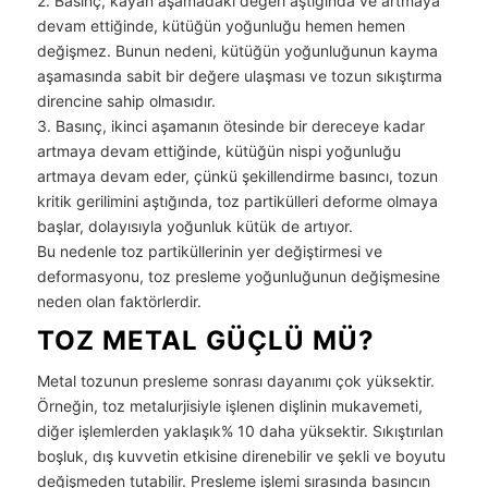
2. Basınç, kayan aşamadaki değeri aştığında ve artmaya
devam ettiğinde, kütüğün yoğunluğu hemen hemen
değişmez. Bunun nedeni, kütüğün yoğunluğunun kayma
aşamasında sabit bir değere ulaşması ve tozun sıkıştırma
direncine sahip olmasıdır.
3. Basınç, ikinci aşamanın ötesinde bir dereceye kadar
artmaya devam ettiğinde, kütüğün nispi yoğunluğu
artmaya devam eder, çünkü şekillendirme basıncı, tozun
kritik gerilimini aştığında, toz partikülleri deforme olmaya
başlar, dolayısıyla yoğunluk kütük de artıyor.
Bu nedenle toz partiküllerinin yer değiştirmesi ve
deformasyonu, toz presleme yoğunluğunun değişmesine
neden olan faktörlerdir.
TOZ METAL GÜÇLÜ MÜ?
Metal tozunun presleme sonrası dayanımı çok yüksektir.
Örneğin, toz metalurjisiyle işlenen dişlinin mukavemeti,
diğer işlemlerden yaklaşık% 10 daha yüksektir. Sıkıştırılan
boşluk, dış kuvvetin etkisine direnebilir ve şekli ve boyutu
değişmeden tutabilir. Presleme işlemi sırasında basıncın