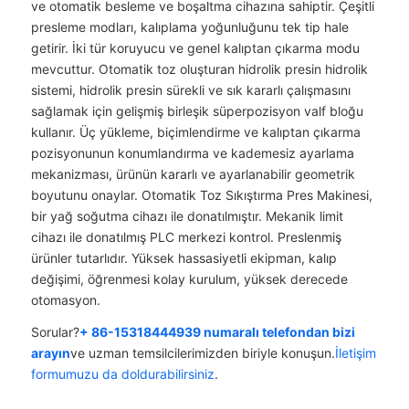
ve otomatik besleme ve boşaltma cihazına sahiptir. Çeşitli
presleme modları, kalıplama yoğunluğunu tek tip hale
getirir. İki tür koruyucu ve genel kalıptan çıkarma modu
mevcuttur. Otomatik toz oluşturan hidrolik presin hidrolik
sistemi, hidrolik presin sürekli ve sık kararlı çalışmasını
sağlamak için gelişmiş birleşik süperpozisyon valf bloğu
kullanır. Üç yükleme, biçimlendirme ve kalıptan çıkarma
pozisyonunun konumlandırma ve kademesiz ayarlama
mekanizması, ürünün kararlı ve ayarlanabilir geometrik
boyutunu onaylar. Otomatik Toz Sıkıştırma Pres Makinesi,
bir yağ soğutma cihazı ile donatılmıştır. Mekanik limit
cihazı ile donatılmış PLC merkezi kontrol. Preslenmiş
ürünler tutarlıdır. Yüksek hassasiyetli ekipman, kalıp
değişimi, öğrenmesi kolay kurulum, yüksek derecede
otomasyon.
Sorular?
+ 86-15318444939 numaralı telefondan bizi
arayın
ve uzman temsilcilerimizden biriyle konuşun.
İletişim
formumuzu da doldurabilirsiniz
.