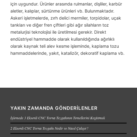
için uygundur. Ürünler arasında rulmanlar, dişliler, karbür
aletler, kalıplar, sürtünme ürünleri vb. Bulunmaktadır.
Askeri işletmelerde, zırh delici mermiler, torpidolar, uçak
tankları ve diğer fren çiftleri gibi ağır silahların toz
metalurjisi teknolojisi ile üretilmesi gerekir. Direkt
endüstriyel hammadde olarak kullanıldığında ağırlıklı
olarak kaynak teli alev kesme işleminde, kaplama tozu
hammaddelerinde, yakıt, katalizör, dekoratif kaplama vb.
YAKIN ZAMANDA GÖNDERILENLER
İşlemede 3 Eksenli CNC Torna Tezgahının Temellerini Keşfetmek
2 Eksenli CNC Torna Tezgahı Nedir ve Nasıl Çalışır?