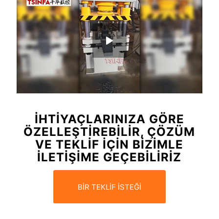
İHTIYAÇLARINIZA GÖRE
ÖZELLEŞTIREBILIR, ÇÖZÜM
VE TEKLIF IÇIN BIZIMLE
ILETIŞIME GEÇEBILIRIZ
BİR TEKLİF İSTEĞİ