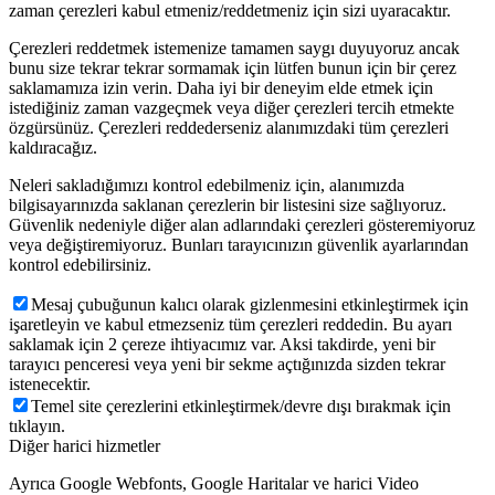
zaman çerezleri kabul etmeniz/reddetmeniz için sizi uyaracaktır.
Çerezleri reddetmek istemenize tamamen saygı duyuyoruz ancak
bunu size tekrar tekrar sormamak için lütfen bunun için bir çerez
saklamamıza izin verin. Daha iyi bir deneyim elde etmek için
istediğiniz zaman vazgeçmek veya diğer çerezleri tercih etmekte
özgürsünüz. Çerezleri reddederseniz alanımızdaki tüm çerezleri
kaldıracağız.
Neleri sakladığımızı kontrol edebilmeniz için, alanımızda
bilgisayarınızda saklanan çerezlerin bir listesini size sağlıyoruz.
Güvenlik nedeniyle diğer alan adlarındaki çerezleri gösteremiyoruz
veya değiştiremiyoruz. Bunları tarayıcınızın güvenlik ayarlarından
kontrol edebilirsiniz.
Mesaj çubuğunun kalıcı olarak gizlenmesini etkinleştirmek için
işaretleyin ve kabul etmezseniz tüm çerezleri reddedin. Bu ayarı
saklamak için 2 çereze ihtiyacımız var. Aksi takdirde, yeni bir
tarayıcı penceresi veya yeni bir sekme açtığınızda sizden tekrar
istenecektir.
Temel site çerezlerini etkinleştirmek/devre dışı bırakmak için
tıklayın.
Diğer harici hizmetler
Ayrıca Google Webfonts, Google Haritalar ve harici Video