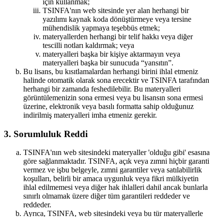
için kullanmak;
TSINFA'nın web sitesinde yer alan herhangi bir
yazılımı kaynak koda dönüştürmeye veya tersine
mühendislik yapmaya teşebbüs etmek;
materyallerden herhangi bir telif hakkı veya diğer
tescilli notları kaldırmak; veya
materyalleri başka bir kişiye aktarmayın veya
materyalleri başka bir sunucuda “yansıtın”.
Bu lisans, bu kısıtlamalardan herhangi birini ihlal etmeniz
halinde otomatik olarak sona erecektir ve TSINFA tarafından
herhangi bir zamanda feshedilebilir. Bu materyalleri
görüntülemenizin sona ermesi veya bu lisansın sona ermesi
üzerine, elektronik veya basılı formatta sahip olduğunuz
indirilmiş materyalleri imha etmeniz gerekir.
3. Sorumluluk Reddi
TSINFA'nın web sitesindeki materyaller 'olduğu gibi' esasına
göre sağlanmaktadır. TSINFA, açık veya zımni hiçbir garanti
vermez ve işbu belgeyle, zımni garantiler veya satılabilirlik
koşulları, belirli bir amaca uygunluk veya fikri mülkiyetin
ihlal edilmemesi veya diğer hak ihlalleri dahil ancak bunlarla
sınırlı olmamak üzere diğer tüm garantileri reddeder ve
reddeder.
Ayrıca, TSINFA, web sitesindeki veya bu tür materyallerle