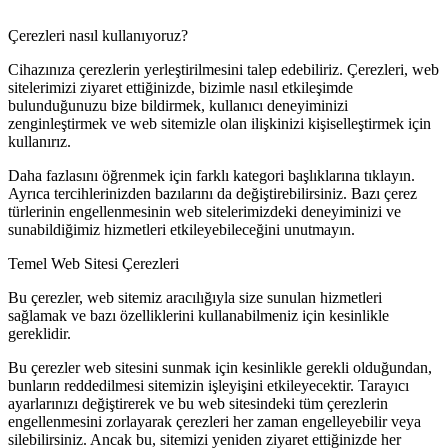
Çerezleri nasıl kullanıyoruz?
Cihazınıza çerezlerin yerleştirilmesini talep edebiliriz. Çerezleri, web
sitelerimizi ziyaret ettiğinizde, bizimle nasıl etkileşimde
bulunduğunuzu bize bildirmek, kullanıcı deneyiminizi
zenginleştirmek ve web sitemizle olan ilişkinizi kişiselleştirmek için
kullanırız.
Daha fazlasını öğrenmek için farklı kategori başlıklarına tıklayın.
Ayrıca tercihlerinizden bazılarını da değiştirebilirsiniz. Bazı çerez
türlerinin engellenmesinin web sitelerimizdeki deneyiminizi ve
sunabildiğimiz hizmetleri etkileyebileceğini unutmayın.
Temel Web Sitesi Çerezleri
Bu çerezler, web sitemiz aracılığıyla size sunulan hizmetleri
sağlamak ve bazı özelliklerini kullanabilmeniz için kesinlikle
gereklidir.
Bu çerezler web sitesini sunmak için kesinlikle gerekli olduğundan,
bunların reddedilmesi sitemizin işleyişini etkileyecektir. Tarayıcı
ayarlarınızı değiştirerek ve bu web sitesindeki tüm çerezlerin
engellenmesini zorlayarak çerezleri her zaman engelleyebilir veya
silebilirsiniz. Ancak bu, sitemizi yeniden ziyaret ettiğinizde her