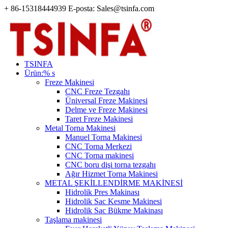
+ 86-15318444939 E-posta: Sales@tsinfa.com
TSINFA
Ürün:% s
Freze Makinesi
CNC Freze Tezgahı
Üniversal Freze Makinesi
Delme ve Freze Makinesi
Taret Freze Makinesi
Metal Torna Makinesi
Manuel Torna Makinesi
CNC Torna Merkezi
CNC Torna makinesi
CNC boru dişi torna tezgahı
Ağır Hizmet Torna Makinesi
METAL ŞEKİLLENDİRME MAKİNESİ
Hidrolik Pres Makinası
Hidrolik Sac Kesme Makinesi
Hidrolik Sac Bükme Makinası
Taşlama makinesi