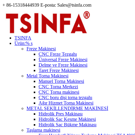
+ 86-15318444939 E-posta: Sales@tsinfa.com
TSINFA
Ürün:% s
Freze Makinesi
CNC Freze Tezgahı
Üniversal Freze Makinesi
Delme ve Freze Makinesi
Taret Freze Makinesi
Metal Torna Makinesi
Manuel Torna Makinesi
CNC Torna Merkezi
CNC Torna makinesi
CNC boru dişi torna tezgahı
Ağır Hizmet Torna Makinesi
METAL ŞEKİLLENDİRME MAKİNESİ
Hidrolik Pres Makinası
Hidrolik Sac Kesme Makinesi
Hidrolik Sac Bükme Makinası
Taşlama makinesi