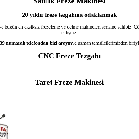
Satılık Freze Makinesi
20 yıldır freze tezgahına odaklanmak
ve bugün en eksiksiz frezeleme ve delme makineleri serisine sahibiz. Çöz
çalışırız.
9 numaralı telefondan bizi arayın
ve uzman temsilcilerimizden biriy
CNC Freze Tezgahı
Taret Freze Makinesi