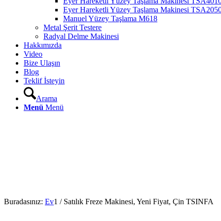
Eyer Hareketli Yüzey Taşlama Makinesi TSA401
Eyer Hareketli Yüzey Taşlama Makinesi TSA205
Manuel Yüzey Taşlama M618
Metal Şerit Testere
Radyal Delme Makinesi
Hakkımızda
Video
Bize Ulaşın
Blog
Teklif İsteyin
Arama
Menü
Menü
Buradasınız:
Ev
1
/
Satılık Freze Makinesi, Yeni Fiyat, Çin TSINFA