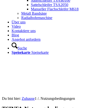
Sattelschleifer TSA40100
Sattelschleifer TSA2050
Manueller Flachschleifer M618
Metall Bandsäge
Radialbohrmaschine
Über uns
Video
Kontaktiere uns
Blog
Angebot anfordern
Suche
Speisekarte
Speisekarte
Du bist hier:
Zuhause
1
/.
Nutzungsbedingungen