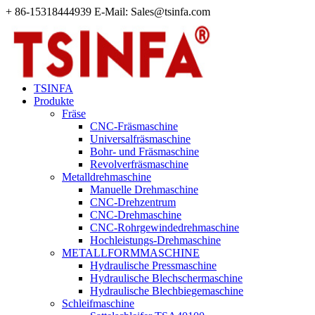
+ 86-15318444939 E-Mail: Sales@tsinfa.com
TSINFA
Produkte
Fräse
CNC-Fräsmaschine
Universalfräsmaschine
Bohr- und Fräsmaschine
Revolverfräsmaschine
Metalldrehmaschine
Manuelle Drehmaschine
CNC-Drehzentrum
CNC-Drehmaschine
CNC-Rohrgewindedrehmaschine
Hochleistungs-Drehmaschine
METALLFORMMASCHINE
Hydraulische Pressmaschine
Hydraulische Blechschermaschine
Hydraulische Blechbiegemaschine
Schleifmaschine