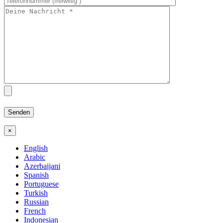
×
English
Arabic
Azerbaijani
Spanish
Portuguese
Turkish
Russian
French
Indonesian