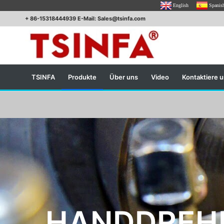
English
Spanis
+ 86-15318444939 E-Mail: Sales@tsinfa.com
TSINFA
Produkte
Über uns
Video
Kontaktiere 
HANDDREH