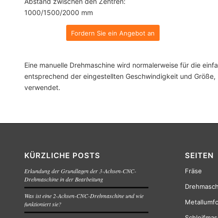
Abstand zwischen den Zentren:
1000/1500/2000 mm
Fordern Sie ein Angebot an
Eine manuelle Drehmaschine wird normalerweise für die ein
entsprechend der eingestellten Geschwindigkeit und Größe, 
verwendet.
KÜRZLICHE POSTS
SEITEN
Erkundung der Grundlagen der 3-Achsen-CNC-
Fräse
Drehmaschine in der Bearbeitung
Drehmasch
Was ist eine 2-Achsen-CNC-Drehmaschine und wie
Metallumf
funktioniert sie?
Schleifmas