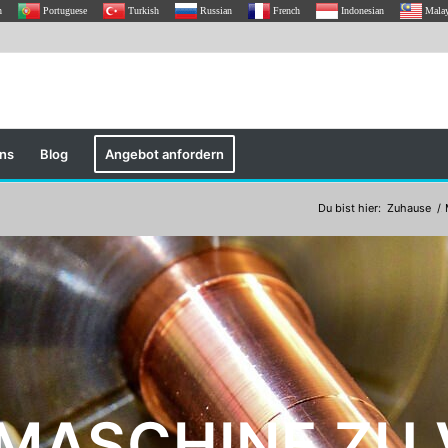
h
Portuguese
Turkish
Russian
French
Indonesian
Mala
uns
Blog
Angebot anfordern
Du bist hier:
Zuhause
/.
MASCHINE ZU 