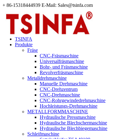
+ 86-15318444939 E-Mail: Sales@tsinfa.com
TSINFA
Produkte
Fräse
CNC-Fräsmaschine
Universalfräsmaschine
Bohr- und Fräsmaschine
Revolverfräsmaschine
Metalldrehmaschine
Manuelle Drehmaschine
CNC-Drehzentrum
CNC-Drehmaschine
CNC-Rohrgewindedrehmaschine
Hochleistungs-Drehmaschine
METALLFORMMASCHINE
Hydraulische Pressmaschine
Hydraulische Blechschermaschine
Hydraulische Blechbiegemaschine
Schleifmaschine