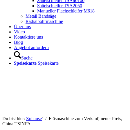
Sattelschleifer TSA40100
Sattelschleifer TSA2050
Manueller Flachschleifer M618
Metall Bandsäge
Radialbohrmaschine
Über uns
Video
Kontaktiere uns
Blog
Angebot anfordern
Suche
Speisekarte
Speisekarte
Du bist hier:
Zuhause
1
/.
Fräsmaschine zum Verkauf, neuer Preis,
China TSINFA