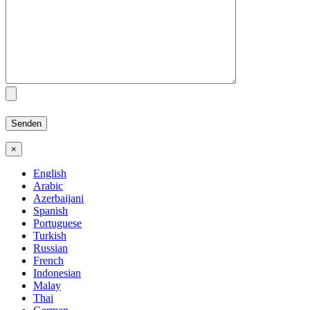
×
English
Arabic
Azerbaijani
Spanish
Portuguese
Turkish
Russian
French
Indonesian
Malay
Thai