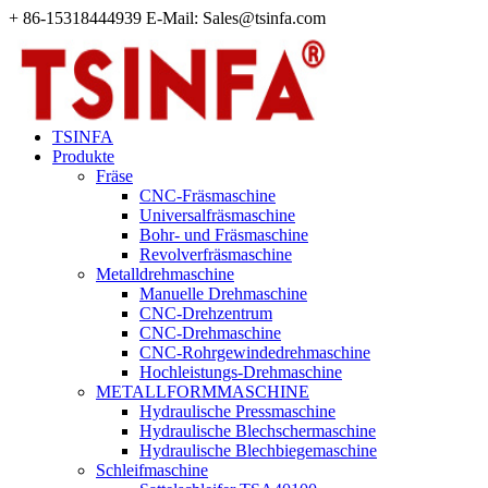
+ 86-15318444939 E-Mail: Sales@tsinfa.com
TSINFA
Produkte
Fräse
CNC-Fräsmaschine
Universalfräsmaschine
Bohr- und Fräsmaschine
Revolverfräsmaschine
Metalldrehmaschine
Manuelle Drehmaschine
CNC-Drehzentrum
CNC-Drehmaschine
CNC-Rohrgewindedrehmaschine
Hochleistungs-Drehmaschine
METALLFORMMASCHINE
Hydraulische Pressmaschine
Hydraulische Blechschermaschine
Hydraulische Blechbiegemaschine
Schleifmaschine