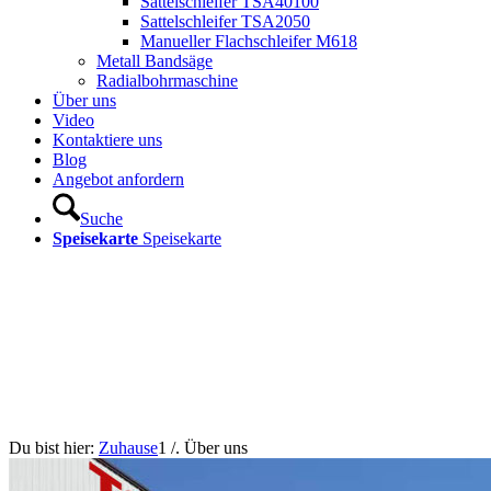
Sattelschleifer TSA40100
Sattelschleifer TSA2050
Manueller Flachschleifer M618
Metall Bandsäge
Radialbohrmaschine
Über uns
Video
Kontaktiere uns
Blog
Angebot anfordern
Suche
Speisekarte
Speisekarte
Du bist hier:
Zuhause
1
/.
Über uns