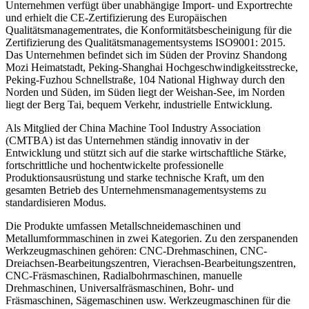
Unternehmen verfügt über unabhängige Import- und Exportrechte
und erhielt die CE-Zertifizierung des Europäischen
Qualitätsmanagementrates, die Konformitätsbescheinigung für die
Zertifizierung des Qualitätsmanagementsystems ISO9001: 2015.
Das Unternehmen befindet sich im Süden der Provinz Shandong
Mozi Heimatstadt, Peking-Shanghai Hochgeschwindigkeitsstrecke,
Peking-Fuzhou Schnellstraße, 104 National Highway durch den
Norden und Süden, im Süden liegt der Weishan-See, im Norden
liegt der Berg Tai, bequem Verkehr, industrielle Entwicklung.
Als Mitglied der China Machine Tool Industry Association
(CMTBA) ist das Unternehmen ständig innovativ in der
Entwicklung und stützt sich auf die starke wirtschaftliche Stärke,
fortschrittliche und hochentwickelte professionelle
Produktionsausrüstung und starke technische Kraft, um den
gesamten Betrieb des Unternehmensmanagementsystems zu
standardisieren Modus.
Die Produkte umfassen Metallschneidemaschinen und
Metallumformmaschinen in zwei Kategorien. Zu den zerspanenden
Werkzeugmaschinen gehören: CNC-Drehmaschinen, CNC-
Dreiachsen-Bearbeitungszentren, Vierachsen-Bearbeitungszentren,
CNC-Fräsmaschinen, Radialbohrmaschinen, manuelle
Drehmaschinen, Universalfräsmaschinen, Bohr- und
Fräsmaschinen, Sägemaschinen usw. Werkzeugmaschinen für die