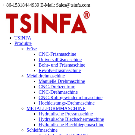
+ 86-15318444939 E-Mail: Sales@tsinfa.com
TSINFA
Produkte
Fräse
CNC-Fräsmaschine
Universalfräsmaschine
Bohr- und Fräsmaschine
Revolverfräsmaschine
Metalldrehmaschine
Manuelle Drehmaschine
CNC-Drehzentrum
CNC-Drehmaschine
CNC-Rohrgewindedrehmaschine
Hochleistungs-Drehmaschine
METALLFORMMASCHINE
Hydraulische Pressmaschine
Hydraulische Blechschermaschine
Hydraulische Blechbiegemaschine
Schleifmaschine