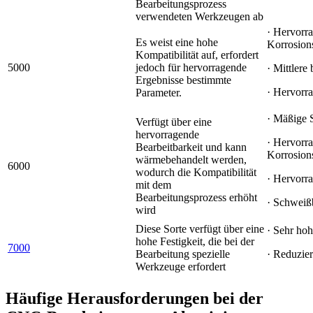
Bearbeitungsprozess
verwendeten Werkzeugen ab
· Hervorr
Es weist eine hohe
Korrosion
Kompatibilität auf, erfordert
5000
jedoch für hervorragende
· Mittlere 
Ergebnisse bestimmte
· Hervorr
Parameter.
· Mäßige 
Verfügt über eine
hervorragende
· Hervorr
Bearbeitbarkeit und kann
Korrosion
wärmebehandelt werden,
6000
wodurch die Kompatibilität
· Hervorr
mit dem
Bearbeitungsprozess erhöht
· Schweiß
wird
Diese Sorte verfügt über eine
· Sehr hoh
hohe Festigkeit, die bei der
7000
Bearbeitung spezielle
· Reduzier
Werkzeuge erfordert
Häufige Herausforderungen bei der