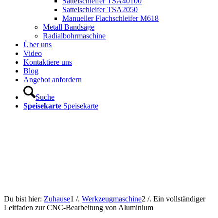
Sattelschleifer TSA40100
Sattelschleifer TSA2050
Manueller Flachschleifer M618
Metall Bandsäge
Radialbohrmaschine
Über uns
Video
Kontaktiere uns
Blog
Angebot anfordern
Suche
Speisekarte
Speisekarte
Du bist hier:
Zuhause
1
/.
Werkzeugmaschine
2
/.
Ein vollständiger
Leitfaden zur CNC-Bearbeitung von Aluminium