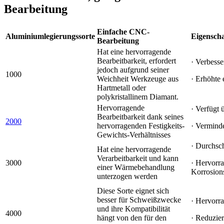
Bearbeitung
Einfache CNC-
Aluminiumlegierungssorte
Eigenscha
Bearbeitung
Hat eine hervorragende
Bearbeitbarkeit, erfordert
· Verbesse
jedoch aufgrund seiner
1000
Weichheit Werkzeuge aus
· Erhöhte 
Hartmetall oder
polykristallinem Diamant.
Hervorragende
· Verfügt 
Bearbeitbarkeit dank seines
2000
hervorragenden Festigkeits-
· Verminde
Gewichts-Verhältnisses
· Durchsch
Hat eine hervorragende
Verarbeitbarkeit und kann
3000
· Hervorr
einer Wärmebehandlung
Korrosion
unterzogen werden
Diese Sorte eignet sich
besser für Schweißzwecke
· Hervorr
und ihre Kompatibilität
4000
hängt von den für den
· Reduzie