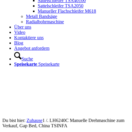
Sattelschleifer TSA40100
Sattelschleifer TSA2050
Manueller Flachschleifer M618
Metall Bandsäge
Radialbohrmaschine
Über uns
Video
Kontaktiere uns
Blog
Angebot anfordern
Suche
Speisekarte
Speisekarte
Du bist hier:
Zuhause
1
/.
LH6240C Manuelle Drehmaschine zum
Verkauf, Gap Bed, China TSINFA