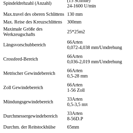
(15 Schritte)
Spindeldrehzahl (Anzahl)
24-1600 U/min
Max.travel des oberen Schlittens
130 mm
Max. Reise des Kreuzschlittens
300mm
Maximale Größe des
25*25m
2
Werkzeugschafts
66Arten
Längsvorschubbereich
0,072-4,038 mm/Umdrehung
66Arten
Crossfeed-Bereich
0,036-2,019 mm/Umdrehung
66Arten
Metrischer Gewindebereich
0,5-28 mm
66Arten
Zoll Gewindebereich
1-56 Zoll
33Arten
Mündungsgewindebereich
0,5-3,5 mπ
33Arten
Durchmessergewindebereich
8-56D.P
Durchm. der Reitstockhülse
65mm