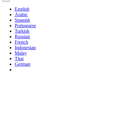
English
Arabic
Spanish
Portuguese
Turkish
Russian
French
Indonesian
Malay
Thai
German