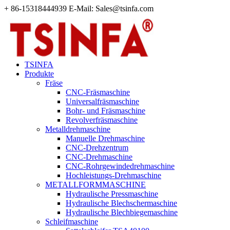
+ 86-15318444939 E-Mail: Sales@tsinfa.com
TSINFA
Produkte
Fräse
CNC-Fräsmaschine
Universalfräsmaschine
Bohr- und Fräsmaschine
Revolverfräsmaschine
Metalldrehmaschine
Manuelle Drehmaschine
CNC-Drehzentrum
CNC-Drehmaschine
CNC-Rohrgewindedrehmaschine
Hochleistungs-Drehmaschine
METALLFORMMASCHINE
Hydraulische Pressmaschine
Hydraulische Blechschermaschine
Hydraulische Blechbiegemaschine
Schleifmaschine