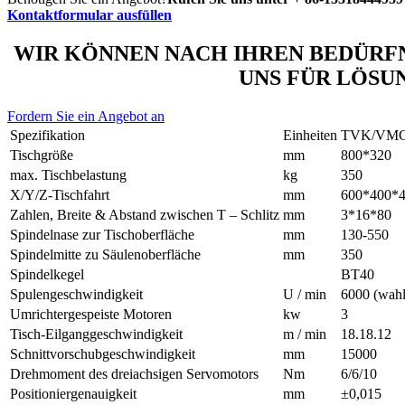
Kontaktformular ausfüllen
WIR KÖNNEN NACH IHREN BEDÜRFN
UNS FÜR LÖSU
Fordern Sie ein Angebot an
Spezifikation
Einheiten
TVK/VMC
Tischgröße
mm
800*320
max. Tischbelastung
kg
350
X/Y/Z-Tischfahrt
mm
600*400*
Zahlen, Breite & Abstand zwischen T – Schlitz
mm
3*16*80
Spindelnase zur Tischoberfläche
mm
130-550
Spindelmitte zu Säulenoberfläche
mm
350
Spindelkegel
BT40
Spulengeschwindigkeit
U / min
6000 (wahl
Umrichtergespeiste Motoren
kw
3
Tisch-Eilganggeschwindigkeit
m / min
18.18.12
Schnittvorschubgeschwindigkeit
mm
15000
Drehmoment des dreiachsigen Servomotors
Nm
6/6/10
Positioniergenauigkeit
mm
±0,015