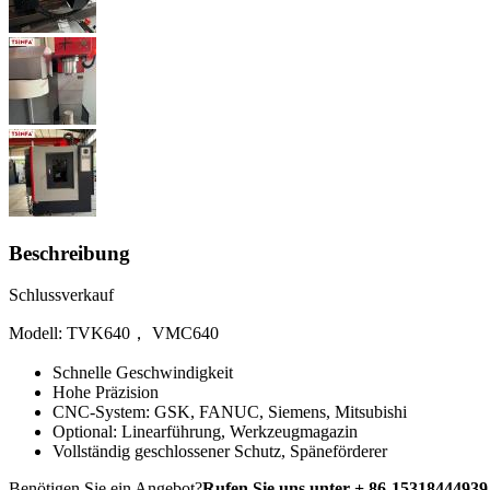
Beschreibung
Schlussverkauf
Modell: TVK640， VMC640
Schnelle Geschwindigkeit
Hohe Präzision
CNC-System: GSK, FANUC, Siemens, Mitsubishi
Optional: Linearführung, Werkzeugmagazin
Vollständig geschlossener Schutz, Späneförderer
Benötigen Sie ein Angebot?
Rufen Sie uns unter + 86-15318444939