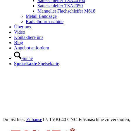
Sattelschleifer TSA40100
Sattelschleifer TSA2050
Manueller Flachschleifer M618
Metall Bandsäge
Radialbohrmaschine
Über uns
Video
Kontaktiere uns
Blog
Angebot anfordern
Suche
Speisekarte
Speisekarte
Du bist hier:
Zuhause
1
/.
TVK640 CNC-Fräsmaschine zu verkaufen