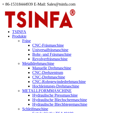
+ 86-15318444939 E-Mail: Sales@tsinfa.com
TSINFA
Produkte
Fräse
CNC-Fräsmaschine
Universalfräsmaschine
Bohr- und Fräsmaschine
Revolverfräsmaschine
Metalldrehmaschine
Manuelle Drehmaschine
CNC-Drehzentrum
CNC-Drehmaschine
CNC-Rohrgewindedrehmaschine
Hochleistungs-Drehmaschine
METALLFORMMASCHINE
Hydraulische Pressmaschine
Hydraulische Blechschermaschine
Hydraulische Blechbiegemaschine
Schleifmaschine