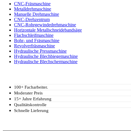
CNC-Fräsmaschine
Metalldrehmaschine
Manuelle Drehmaschine
CNC-Drehzentrum
CNC-Rohrgewindedrehmaschine
Horizontale Metallschneidebandsäge
Flachschleifmaschine
Bohr- und Fräsmaschine
Revolverfräsmaschine
Hydraulische Pressmaschine
Hydraulische Blechbiegemaschine
Hydraulische Blechschermaschine
100+ Facharbeiter.
Moderater Preis
15+ Jahre Erfahrung
Qualitätskontrolle
Schnelle Lieferung