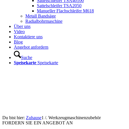
Sattelschleifer TSA40100
Sattelschleifer TSA2050
Manueller Flachschleifer M618
Metall Bandsäge
Radialbohrmaschine
Über uns
Video
Kontaktiere uns
Blog
Angebot anfordern
Suche
Speisekarte
Speisekarte
Du bist hier:
Zuhause
1
/.
Werkzeugmaschinenzubehör
FORDERN SIE EIN ANGEBOT AN