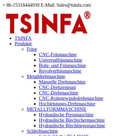
+ 86-15318444939 E-Mail: Sales@tsinfa.com
TSINFA
Produkte
Fräse
CNC-Fräsmaschine
Universalfräsmaschine
Bohr- und Fräsmaschine
Revolverfräsmaschine
Metalldrehmaschine
Manuelle Drehmaschine
CNC-Drehzentrum
CNC-Drehmaschine
CNC-Rohrgewindedrehmaschine
Hochleistungs-Drehmaschine
METALLFORMMASCHINE
Hydraulische Pressmaschine
Hydraulische Blechschermaschine
Hydraulische Blechbiegemaschine
Schleifmaschine