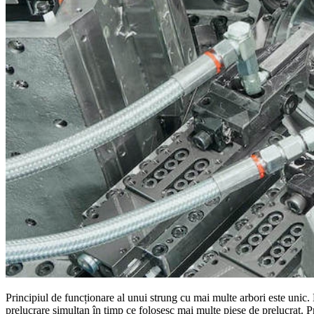
Principiul de funcționare al unui strung cu mai multe arbori este unic.
prelucrare simultan în timp ce folosesc mai multe piese de prelucrat. Pr