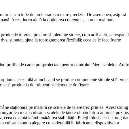
ontrola sarcinile de prelucrare cu mare precizie. De asemenea, asigură
nă. Acest lucru ajută la obținerea coerenței și a unei mai bune
producție în vrac, precum și toleranțe stricte, cum ar fi auto, aerospațial
vs. și puteți ajuta la reprogramarea flexibilă; ceea ce le face foarte
nd profile de came pre-proiectate pentru controlul tăierii sculelor. Au fo
o opțiune accesibilă atunci când se produc componente simple și în vrac.
um ar fi producția de rulmenți și elemente de fixare.
mâne staționară pe măsură ce sculele de tăiere trec prin ea. Acest strung
trungurile cu cap culisant, sculele de tăiere rămân într-o anumită poziție,
 ceea ce ajută la îmbunătățirea stabilității. Puteți folosi acest strung da
ap culisant sunt o alegere considerabilă în fabricarea dispozitivelor