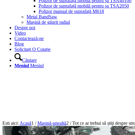
Polizor de suprafață mobilă pentru șa TSA40100
Polizor de suprafață mobilă pentru șa TSA2050
Polizor manual de suprafață M618
Metal BandSaw
Mașină de găurit radial
Despre noi
Video
Contactează-ne
Blog
Solicitați O Cotație
Căutare
Meniul
Meniul
Esti aici:
Acasă
1
/
Mașină-unealtă
2
/
Tot ce ar trebui să știți despre s