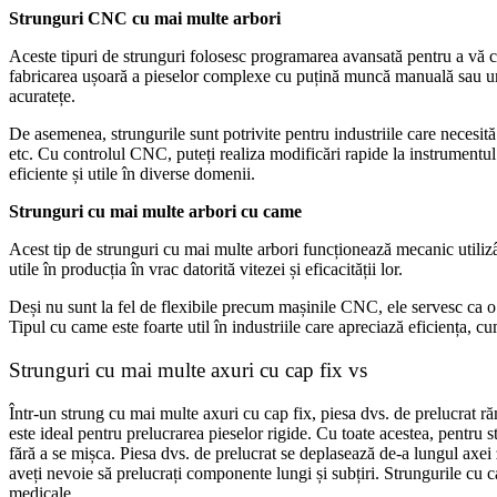
Strunguri CNC cu mai multe arbori
Aceste tipuri de strunguri folosesc programarea avansată pentru a vă c
fabricarea ușoară a pieselor complexe cu puțină muncă manuală sau uma
acuratețe.
De asemenea, strungurile sunt potrivite pentru industriile care necesită 
etc. Cu controlul CNC, puteți realiza modificări rapide la instrumentul d
eficiente și utile în diverse domenii.
Strunguri cu mai multe arbori cu came
Acest tip de strunguri cu mai multe arbori funcționează mecanic utilizâ
utile în producția în vrac datorită vitezei și eficacității lor.
Deși nu sunt la fel de flexibile precum mașinile CNC, ele servesc ca 
Tipul cu came este foarte util în industriile care apreciază eficiența, c
Strunguri cu mai multe axuri cu cap fix vs
Într-un strung cu mai multe axuri cu cap fix, piesa dvs. de prelucrat ră
este ideal pentru prelucrarea pieselor rigide. Cu toate acestea, pentru s
fără a se mișca. Piesa dvs. de prelucrat se deplasează de-a lungul axei z,
aveți nevoie să prelucrați componente lungi și subțiri. Strungurile cu c
medicale.