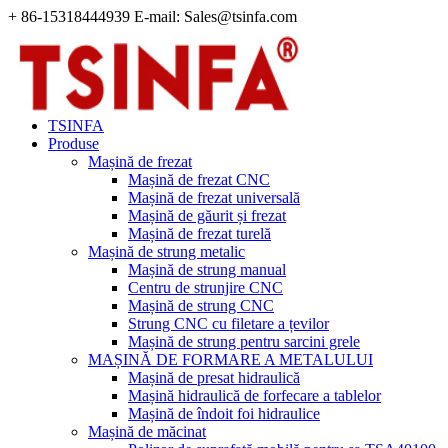
+ 86-15318444939 E-mail: Sales@tsinfa.com
TSINFA
Produse
Mașină de frezat
Mașină de frezat CNC
Mașină de frezat universală
Mașină de găurit și frezat
Mașină de frezat turelă
Mașină de strung metalic
Mașină de strung manual
Centru de strunjire CNC
Mașină de strung CNC
Strung CNC cu filetare a țevilor
Mașină de strung pentru sarcini grele
MAȘINĂ DE FORMARE A METALULUI
Mașină de presat hidraulică
Mașină hidraulică de forfecare a tablelor
Mașină de îndoit foi hidraulice
Mașină de măcinat