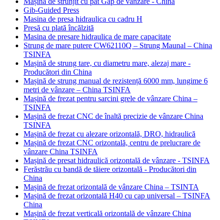
Mașină de strunjit cu pat Gap de vânzare - China
Gib-Guided Press
Masina de presa hidraulica cu cadru H
Presă cu plată încălzită
Masina de presare hidraulica de mare capacitate
Strung de mare putere CW62110Q – Strung Maunal – China
TSINFA
Mașină de strung tare, cu diametru mare, alezaj mare -
Producători din China
Mașină de strung manual de rezistență 6000 mm, lungime 6
metri de vânzare – China TSINFA
Mașină de frezat pentru sarcini grele de vânzare China –
TSINFA
Mașină de frezat CNC de înaltă precizie de vânzare China
TSINFA
Mașină de frezat cu alezare orizontală, DRO, hidraulică
Mașină de frezat CNC orizontală, centru de prelucrare de
vânzare China TSINFA
Mașină de presat hidraulică orizontală de vânzare - TSINFA
Ferăstrău cu bandă de tăiere orizontală - Producători din
China
Mașină de frezat orizontală de vânzare China – TSINTA
Mașină de frezat orizontală H40 cu cap universal – TSINFA
China
Mașină de frezat verticală orizontală de vânzare China