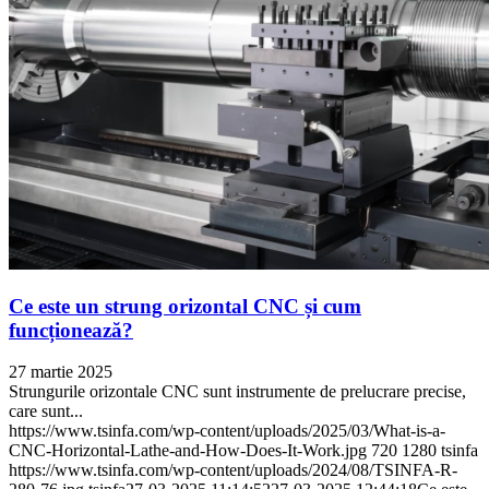
Ce este un strung orizontal CNC și cum
funcționează?
27 martie 2025
Strungurile orizontale CNC sunt instrumente de prelucrare precise,
care sunt...
https://www.tsinfa.com/wp-content/uploads/2025/03/What-is-a-
CNC-Horizontal-Lathe-and-How-Does-It-Work.jpg
720
1280
tsinfa
https://www.tsinfa.com/wp-content/uploads/2024/08/TSINFA-R-