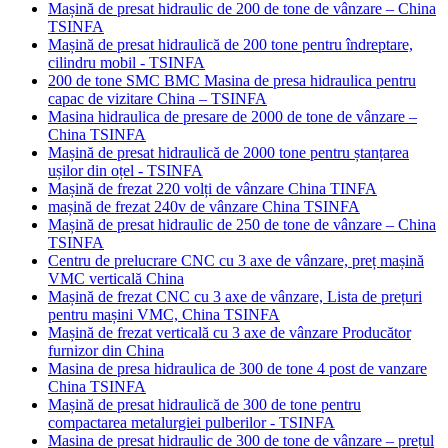
Mașină de presat hidraulic de 200 de tone de vânzare – China
TSINFA
Mașină de presat hidraulică de 200 tone pentru îndreptare,
cilindru mobil - TSINFA
200 de tone SMC BMC Masina de presa hidraulica pentru
capac de vizitare China – TSINFA
Masina hidraulica de presare de 2000 de tone de vânzare –
China TSINFA
Mașină de presat hidraulică de 2000 tone pentru ștanțarea
ușilor din oțel - TSINFA
Mașină de frezat 220 volți de vânzare China TINFA
mașină de frezat 240v de vânzare China TSINFA
Mașină de presat hidraulic de 250 de tone de vânzare – China
TSINFA
Centru de prelucrare CNC cu 3 axe de vânzare, preț mașină
VMC verticală China
Mașină de frezat CNC cu 3 axe de vânzare, Lista de prețuri
pentru mașini VMC, China TSINFA
Mașină de frezat verticală cu 3 axe de vânzare Producător
furnizor din China
Masina de presa hidraulica de 300 de tone 4 post de vanzare
China TSINFA
Mașină de presat hidraulică de 300 de tone pentru
compactarea metalurgiei pulberilor - TSINFA
Masina de presat hidraulic de 300 de tone de vânzare – prețul