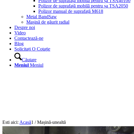
Polizor de suprafață mobilă pentru șa TSA40100
Polizor de suprafață mobilă pentru șa TSA2050
Polizor manual de suprafață M618
Metal BandSaw
Mașină de găurit radial
Despre noi
Video
Contactează-ne
Blog
Solicitați O Cotație
Căutare
Meniul
Meniul
Esti aici:
Acasă
1
/
Mașină-unealtă