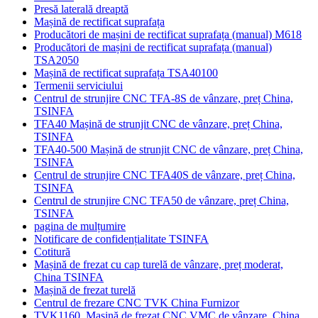
Presă laterală dreaptă
Mașină de rectificat suprafața
Producători de mașini de rectificat suprafața (manual) M618
Producători de mașini de rectificat suprafața (manual)
TSA2050
Mașină de rectificat suprafața TSA40100
Termenii serviciului
Centrul de strunjire CNC TFA-8S de vânzare, preț China,
TSINFA
TFA40 Mașină de strunjit CNC de vânzare, preț China,
TSINFA
TFA40-500 Mașină de strunjit CNC de vânzare, preț China,
TSINFA
Centrul de strunjire CNC TFA40S de vânzare, preț China,
TSINFA
Centrul de strunjire CNC TFA50 de vânzare, preț China,
TSINFA
pagina de mulțumire
Notificare de confidențialitate TSINFA
Cotitură
Mașină de frezat cu cap turelă de vânzare, preț moderat,
China TSINFA
Mașină de frezat turelă
Centrul de frezare CNC TVK China Furnizor
TVK1160, Mașină de frezat CNC VMC de vânzare, China