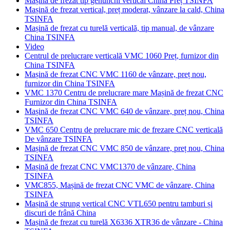
Mașină de frezat tip genunchi vertical China Preț TSINFA
Mașină de frezat vertical, preț moderat, vânzare la cald, China
TSINFA
Mașină de frezat cu turelă verticală, tip manual, de vânzare
China TSINFA
Video
Centrul de prelucrare verticală VMC 1060 Preț, furnizor din
China TSINFA
Mașină de frezat CNC VMC 1160 de vânzare, preț nou,
furnizor din China TSINFA
VMC 1370 Centru de prelucrare mare Mașină de frezat CNC
Furnizor din China TSINFA
Mașină de frezat CNC VMC 640 de vânzare, preț nou, China
TSINFA
VMC 650 Centru de prelucrare mic de frezare CNC verticală
De vânzare TSINFA
Mașină de frezat CNC VMC 850 de vânzare, preț nou, China
TSINFA
Mașină de frezat CNC VMC1370 de vânzare, China
TSINFA
VMC855, Mașină de frezat CNC VMC de vânzare, China
TSINFA
Mașină de strung vertical CNC VTL650 pentru tamburi și
discuri de frână China
Mașină de frezat cu turelă X6336 XTR36 de vânzare - China