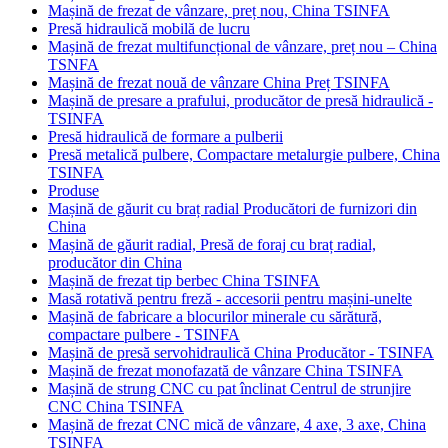
Mașină de frezat de vânzare, preț nou, China TSINFA
Presă hidraulică mobilă de lucru
Mașină de frezat multifuncțional de vânzare, preț nou – China
TSNFA
Mașină de frezat nouă de vânzare China Preț TSINFA
Mașină de presare a prafului, producător de presă hidraulică -
TSINFA
Presă hidraulică de formare a pulberii
Presă metalică pulbere, Compactare metalurgie pulbere, China
TSINFA
Produse
Mașină de găurit cu braț radial Producători de furnizori din
China
Mașină de găurit radial, Presă de foraj cu braț radial,
producător din China
Mașină de frezat tip berbec China TSINFA
Masă rotativă pentru freză - accesorii pentru mașini-unelte
Mașină de fabricare a blocurilor minerale cu sărătură,
compactare pulbere - TSINFA
Mașină de presă servohidraulică China Producător - TSINFA
Mașină de frezat monofazată de vânzare China TSINFA
Mașină de strung CNC cu pat înclinat Centrul de strunjire
CNC China TSINFA
Mașină de frezat CNC mică de vânzare, 4 axe, 3 axe, China
TSINFA