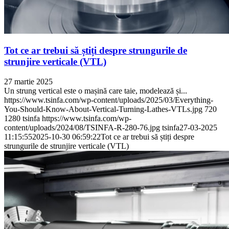
Tot ce ar trebui să știți despre strungurile de
strunjire verticale (VTL)
27 martie 2025
Un strung vertical este o mașină care taie, modelează și...
https://www.tsinfa.com/wp-content/uploads/2025/03/Everything-
You-Should-Know-About-Vertical-Turning-Lathes-VTLs.jpg
720
1280
tsinfa
https://www.tsinfa.com/wp-
content/uploads/2024/08/TSINFA-R-280-76.jpg
tsinfa
27-03-2025
11:15:55
2025-10-30 06:59:22
Tot ce ar trebui să știți despre
strungurile de strunjire verticale (VTL)