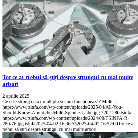
Tot ce ar trebui să știți despre strungul cu mai multe
arbori
2 aprilie 2025
Ce este strung cu ax multiplu și cum funcționează? Multi…
https://www.tsinfa.com/wp-content/uploads/2025/04/All-You-
Should-Know-About-the-Multi-Spindle-Lathe.jpg
720
1280
tsinfa
https://www.tsinfa.com/wp-content/uploads/2024/08/TSINFA-R-
280-76.jpg
tsinfa
2025-04-02 16:36:55
2025-04-02 16:52:00
Tot ce ar
trebui să știți despre strungul cu mai multe arbori