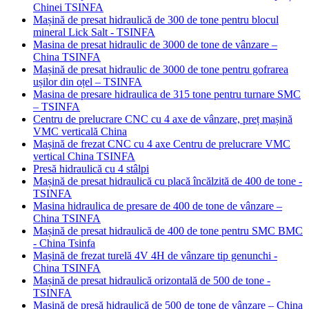
Chinei TSINFA
Mașină de presat hidraulică de 300 de tone pentru blocul
mineral Lick Salt - TSINFA
Masina de presat hidraulic de 3000 de tone de vânzare –
China TSINFA
Mașină de presat hidraulic de 3000 de tone pentru gofrarea
ușilor din oțel – TSINFA
Masina de presare hidraulica de 315 tone pentru turnare SMC
– TSINFA
Centru de prelucrare CNC cu 4 axe de vânzare, preț mașină
VMC verticală China
Mașină de frezat CNC cu 4 axe Centru de prelucrare VMC
vertical China TSINFA
Presă hidraulică cu 4 stâlpi
Mașină de presat hidraulică cu placă încălzită de 400 de tone -
TSINFA
Masina hidraulica de presare de 400 de tone de vânzare –
China TSINFA
Mașină de presat hidraulică de 400 de tone pentru SMC BMC
- China Tsinfa
Mașină de frezat turelă 4V 4H de vânzare tip genunchi -
China TSINFA
Mașină de presat hidraulică orizontală de 500 de tone -
TSINFA
Mașină de presă hidraulică de 500 de tone de vânzare – China