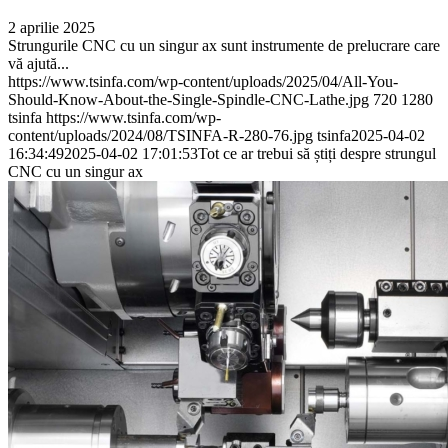
2 aprilie 2025
Strungurile CNC cu un singur ax sunt instrumente de prelucrare care
vă ajută...
https://www.tsinfa.com/wp-content/uploads/2025/04/All-You-
Should-Know-About-the-Single-Spindle-CNC-Lathe.jpg
720
1280
tsinfa
https://www.tsinfa.com/wp-
content/uploads/2024/08/TSINFA-R-280-76.jpg
tsinfa
2025-04-02
16:34:49
2025-04-02 17:01:53
Tot ce ar trebui să știți despre strungul
CNC cu un singur ax