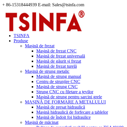
+ 86-15318444939 E-mail: Sales@tsinfa.com
TSINFA
Produse
Mașină de frezat
Mașină de frezat CNC
Mașină de frezat universală
Mașină de găurit și frezat
Mașină de frezat turelă
Mașină de strung metalic
Mașină de strung manual
Centru de strunjire CNC
Mașină de strung CNC
Strung CNC cu filetare a țevilor
Mașină de strung pentru sarcini grele
MAȘINĂ DE FORMARE A METALULUI
Mașină de presat hidraulică
Mașină hidraulică de forfecare a tablelor
Mașină de îndoit foi hidraulice
Mașină de măcinat