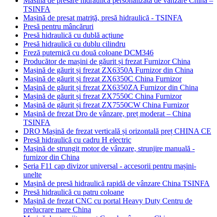
Masina de presare hidraulica personalizata de vanzare China –
TSINFA
Mașină de presat matriță, presă hidraulică - TSINFA
Presă pentru mâncăruri
Presă hidraulică cu dublă acțiune
Presă hidraulică cu dublu cilindru
Freză puternică cu două coloane DCM346
Producător de mașini de găurit și frezat Furnizor China
Mașină de găurit și frezat ZX6350A Furnizor din China
Mașină de găurit și frezat ZX6350C China Furnizor
Mașină de găurit și frezat ZX6350ZA Furnizor din China
Mașină de găurit și frezat ZX7550C China Furnizor
Mașină de găurit și frezat ZX7550CW China Furnizor
Mașină de frezat Dro de vânzare, preț moderat – China
TSINFA
DRO Mașină de frezat verticală și orizontală preț CHINA CE
Presă hidraulică cu cadru H electric
Mașină de strungit motor de vânzare, strunjire manuală -
furnizor din China
Seria F11 cap divizor universal - accesorii pentru mașini-
unelte
Mașină de presă hidraulică rapidă de vânzare China TSINFA
Presă hidraulică cu patru coloane
Mașină de frezat CNC cu portal Heavy Duty Centru de
prelucrare mare China