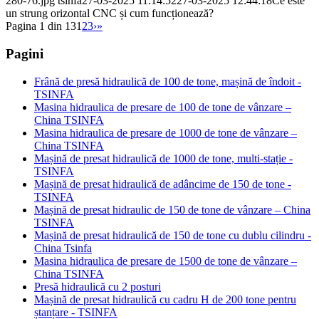
280-76.jpg
tsinfa
27-03-2025 11:14:52
27-03-2025 12:44:18
Ce este
un strung orizontal CNC și cum funcționează?
Pagina 1 din 13
1
2
3
›
»
Pagini
Frână de presă hidraulică de 100 de tone, mașină de îndoit -
TSINFA
Masina hidraulica de presare de 100 de tone de vânzare –
China TSINFA
Masina hidraulica de presare de 1000 de tone de vânzare –
China TSINFA
Mașină de presat hidraulică de 1000 de tone, multi-stație -
TSINFA
Mașină de presat hidraulică de adâncime de 150 de tone -
TSINFA
Mașină de presat hidraulic de 150 de tone de vânzare – China
TSINFA
Mașină de presat hidraulică de 150 de tone cu dublu cilindru -
China Tsinfa
Masina hidraulica de presare de 1500 de tone de vânzare –
China TSINFA
Presă hidraulică cu 2 posturi
Mașină de presat hidraulică cu cadru H de 200 tone pentru
ștanțare - TSINFA