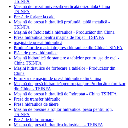
TSINFA
Mașină de frezat universală verticală orizontală China
TSINFA
Presă de forjare la cald
Mașină de presat hidraulică profundă, tablă metalică -
TSINFA
Mașină de îndoit tablă hidraulică - Producător din China
Presă hidraulică pentru mașină de forjat - TSINFA
mașină de presat hidraulică
Producător de mașini de presa hidraulice din China TSINFA
Plăci de presa hidraulice
Mașină hidraulică de ștanțare a tablelor pentru ușa de oțel -
China TSINFA
Mașini hidraulice de forfecare a tablelor - Producător din
China
Furnizor de mașini de presă hidraulice din China
Mașină de presă hidraulică pentru ștanțare Producător furnizor
din China - TSINFA
Mașină de presat hidraulică de îndreptat - China TSINFA
Presă de transfer hidraulic
Presă hidraulică de tăiere
Mașină de presare a roților hidraulice, presă pentru roți,
TSINFA
Presă de hidroformare
Masina de presat hidraulica industriala – TSINFA