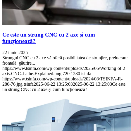
Ce este un strung CNC cu 2 axe și cum
funcționează?
22 iunie 2025
Strungul CNC cu 2 axe vă oferă posibilitatea de strunjire, prelucrare
frontală, găurire...
https://www.tsinfa.com/wp-content/uploads/2025/06/Working-of-2-
axis-CNC-Lathe-Explained.png
720
1280
tsinfa
https://www.tsinfa.com/wp-content/uploads/2024/08/TSINFA-R-
280-76.jpg
tsinfa
2025-06-22 13:25:03
2025-06-22 13:25:03
Ce este
un strung CNC cu 2 axe și cum funcționează?