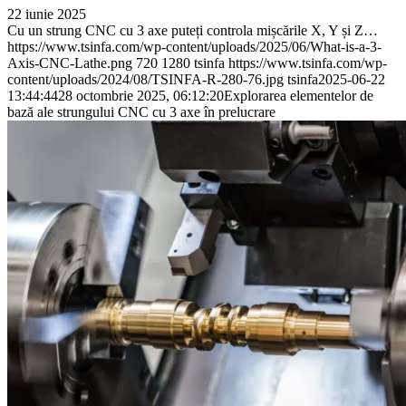
22 iunie 2025
Cu un strung CNC cu 3 axe puteți controla mișcările X, Y și Z…
https://www.tsinfa.com/wp-content/uploads/2025/06/What-is-a-3-
Axis-CNC-Lathe.png
720
1280
tsinfa
https://www.tsinfa.com/wp-
content/uploads/2024/08/TSINFA-R-280-76.jpg
tsinfa
2025-06-22
13:44:44
28 octombrie 2025, 06:12:20
Explorarea elementelor de
bază ale strungului CNC cu 3 axe în prelucrare