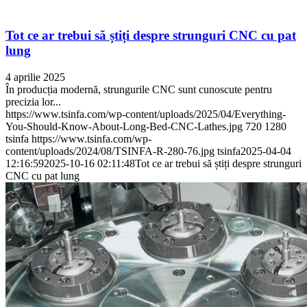
Tot ce ar trebui să știți despre strunguri CNC cu pat
lung
4 aprilie 2025
În producția modernă, strungurile CNC sunt cunoscute pentru
precizia lor...
https://www.tsinfa.com/wp-content/uploads/2025/04/Everything-
You-Should-Know-About-Long-Bed-CNC-Lathes.jpg
720
1280
tsinfa
https://www.tsinfa.com/wp-
content/uploads/2024/08/TSINFA-R-280-76.jpg
tsinfa
2025-04-04
12:16:59
2025-10-16 02:11:48
Tot ce ar trebui să știți despre strunguri
CNC cu pat lung