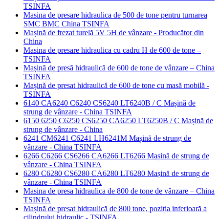
TSINFA
Masina de presare hidraulica de 500 de tone pentru turnarea
SMC BMC China TSINFA
Mașină de frezat turelă 5V 5H de vânzare - Producător din
China
Masina de presare hidraulica cu cadru H de 600 de tone –
TSINFA
Mașină de presă hidraulică de 600 de tone de vânzare – China
TSINFA
Mașină de presat hidraulică de 600 de tone cu masă mobilă -
TSINFA
6140 CA6240 C6240 CS6240 LT6240B / C Mașină de
strung de vânzare - China TSINFA
6150 6250 C6250 CS6250 CA6250 LT6250B / C Mașină de
strung de vânzare - China
6241 CM6241 C6241 LH6241M Mașină de strung de
vânzare - China TSINFA
6266 C6266 CS6266 CA6266 LT6266 Mașină de strung de
vânzare - China TSINFA
6280 C6280 CS6280 CA6280 LT6280 Mașină de strung de
vânzare - China TSINFA
Masina de presa hidraulica de 800 de tone de vânzare – China
TSINFA
Mașină de presat hidraulică de 800 tone, poziția inferioară a
cilindrului hidraulic - TSINFA