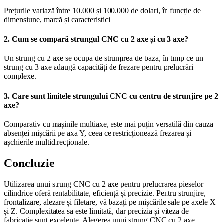
Prețurile variază între 10.000 și 100.000 de dolari, în funcție de
dimensiune, marcă și caracteristici.
2. Cum se compară strungul CNC cu 2 axe și cu 3 axe?
Un strung cu 2 axe se ocupă de strunjirea de bază, în timp ce un
strung cu 3 axe adaugă capacități de frezare pentru prelucrări
complexe.
3. Care sunt limitele strungului CNC cu centru de strunjire pe 2
axe?
Comparativ cu mașinile multiaxe, este mai puțin versatilă din cauza
absenței mișcării pe axa Y, ceea ce restricționează frezarea și
așchierile multidirecționale.
Concluzie
Utilizarea unui strung CNC cu 2 axe pentru prelucrarea pieselor
cilindrice oferă rentabilitate, eficiență și precizie. Pentru strunjire,
frontalizare, alezare și filetare, vă bazați pe mișcările sale pe axele X
și Z. Complexitatea sa este limitată, dar precizia și viteza de
fabricație sunt excelente. Alegerea unui strung CNC cu 2 axe