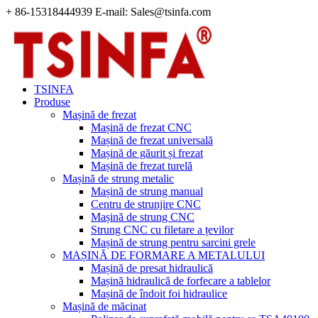
+ 86-15318444939 E-mail: Sales@tsinfa.com
TSINFA
Produse
Mașină de frezat
Mașină de frezat CNC
Mașină de frezat universală
Mașină de găurit și frezat
Mașină de frezat turelă
Mașină de strung metalic
Mașină de strung manual
Centru de strunjire CNC
Mașină de strung CNC
Strung CNC cu filetare a țevilor
Mașină de strung pentru sarcini grele
MAȘINĂ DE FORMARE A METALULUI
Mașină de presat hidraulică
Mașină hidraulică de forfecare a tablelor
Mașină de îndoit foi hidraulice
Mașină de măcinat