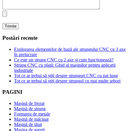
Postări recente
Explorarea elementelor de bază ale strungului CNC cu 3 axe
în prelucrare
Ce este un strung CNC cu 2 axe și cum funcționează?
Strung CNC cu plată: Ghid al mașinilor pentru aplicații
industriale
Tot ce ar trebui să știți despre strunguri CNC cu pat lung
Tot ce ar trebui să știți despre strungul cu mai multe arbori
PAGINI
Mașină de frezat
Mașină de strung
Formarea de metale
Mașină de măcinat
Mașină de tăiat
Masina de gaurit