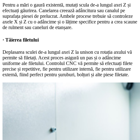
Pentru a mări o gaură existentă, mutați scula de-a lungul axei Z și
efectuați găurirea. Canelarea creează adâncitura sau canalul pe
suprafața piesei de prelucrat. Ambele procese trebuie să controleze
axele X și Z cu o adâncime și o lățime specifice pentru a crea scaune
de rulment sau caneluri de etanșare.
· Tăierea filetului
Deplasarea sculei de-a lungul axei Z la unison cu rotația axului vă
permite să filetați. Acest proces asigură un pas și o adâncime
uniforme ale filetului. Controlul CNC vă permite să efectuați filete
precise și repetitive, fie pentru utilizare internă, fie pentru utilizare
externă, fiind perfect pentru șuruburi, bolțuri și alte piese filetate.