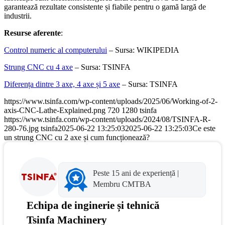
garantează rezultate consistente și fiabile pentru o gamă largă de
industrii.
Resurse aferente
:
Control numeric al computerului
– Sursa: WIKIPEDIA
Strung CNC cu 4 axe
– Sursa: TSINFA
Diferența dintre 3 axe, 4 axe și 5 axe
– Sursa: TSINFA
https://www.tsinfa.com/wp-content/uploads/2025/06/Working-of-2-
axis-CNC-Lathe-Explained.png
720
1280
tsinfa
https://www.tsinfa.com/wp-content/uploads/2024/08/TSINFA-R-
280-76.jpg
tsinfa
2025-06-22 13:25:03
2025-06-22 13:25:03
Ce este
un strung CNC cu 2 axe și cum funcționează?
Peste 15 ani de experiență |
Membru CMTBA
Echipa de inginerie și tehnică
Tsinfa Machinery