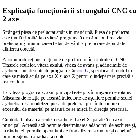
Explicația funcționării strungului CNC cu
2 axe
Strângeți piesa de prelucrat strâns în mandrină. Piesa de prelucrat
este ținută și rotită la o viteză programată de către ax. Precizia
prelucrării și minimizarea bătăii de vânt la prelucrare depind de
alinierea corectă.
Apoi introduceți instrucțiunile de prelucrare în controlerul CNC.
Traseele sculelor, viteza axului, viteza de avans și adâncimile de
așchiere sunt definite de program. Cu
cod G
, specificând modul în
care se mișcă scula pe axa X și axa Z pentru o îndepărtare precisă a
materialului.
La viteza programată, axul principal este pus în mișcare de rotație.
Mișcarea de rotație pe această traiectorie de așchiere permite sculei
așchietoare să modeleze piesa de prelucrat prin îndepărtarea
excesului de material pe măsură ce se mișcă în direcția prescrisă.
Controlați mișcarea sculei de-a lungul axei X, paralelă cu axul
principal. Această axă permite determinarea adâncimii de așchiere și,
la rândul ei, permite operațiuni de frontalizare, strunjire și canelură
prin poziționarea radială a sculei.