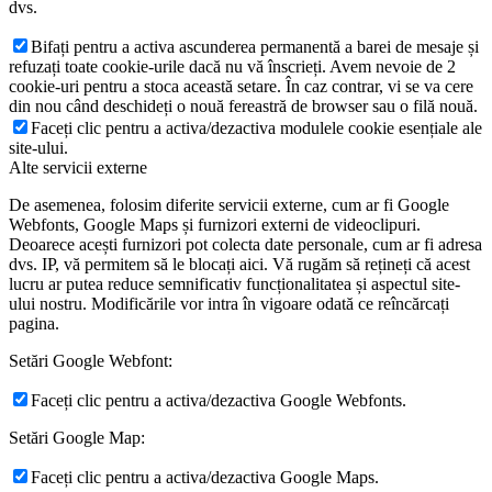
dvs.
Bifați pentru a activa ascunderea permanentă a barei de mesaje și
refuzați toate cookie-urile dacă nu vă înscrieți. Avem nevoie de 2
cookie-uri pentru a stoca această setare. În caz contrar, vi se va cere
din nou când deschideți o nouă fereastră de browser sau o filă nouă.
Faceți clic pentru a activa/dezactiva modulele cookie esențiale ale
site-ului.
Alte servicii externe
De asemenea, folosim diferite servicii externe, cum ar fi Google
Webfonts, Google Maps și furnizori externi de videoclipuri.
Deoarece acești furnizori pot colecta date personale, cum ar fi adresa
dvs. IP, vă permitem să le blocați aici. Vă rugăm să rețineți că acest
lucru ar putea reduce semnificativ funcționalitatea și aspectul site-
ului nostru. Modificările vor intra în vigoare odată ce reîncărcați
pagina.
Setări Google Webfont:
Faceți clic pentru a activa/dezactiva Google Webfonts.
Setări Google Map:
Faceți clic pentru a activa/dezactiva Google Maps.