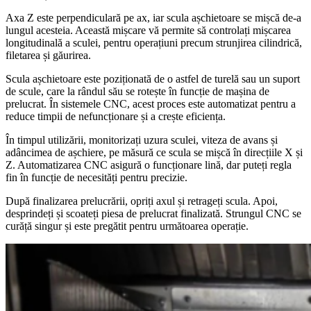
Axa Z este perpendiculară pe ax, iar scula așchietoare se mișcă de-a
lungul acesteia. Această mișcare vă permite să controlați mișcarea
longitudinală a sculei, pentru operațiuni precum strunjirea cilindrică,
filetarea și găurirea.
Scula așchietoare este poziționată de o astfel de turelă sau un suport
de scule, care la rândul său se rotește în funcție de mașina de
prelucrat. În sistemele CNC, acest proces este automatizat pentru a
reduce timpii de nefuncționare și a crește eficiența.
În timpul utilizării, monitorizați uzura sculei, viteza de avans și
adâncimea de așchiere, pe măsură ce scula se mișcă în direcțiile X și
Z. Automatizarea CNC asigură o funcționare lină, dar puteți regla
fin în funcție de necesități pentru precizie.
După finalizarea prelucrării, opriți axul și retrageți scula. Apoi,
desprindeți și scoateți piesa de prelucrat finalizată. Strungul CNC se
curăță singur și este pregătit pentru următoarea operație.