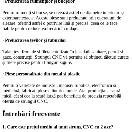
· Prelucrarea rulmenților și bucșelor
Pentru rulmenți și bucșe, se creează astfel de diametre interioare și
exterioare exacte. Aceste piese sunt prelucrate prin operațiuni de
alezare, oferind astfel o potrivire lină și precisă, ceea ce le face
fiabile pentru reducerea frecării în utilaje.
· Prelucrarea țevilor și tuburilor
Taiați țevi frontale și filetate utilizate în instalații sanitare, petrol și
gaze, construcții. Strungul CNC vă permite să obțineți tăieturi curate
și filete precise pentru fitinguri sigure.
·
Piese personalizate din metal și plastic
Pentru o varietate de industrii, inclusiv robotică, electronică și
medicină, fabricați piese cilindrice unice. Atât producția la scară
mică, cât și cea la scară largă pot beneficia de precizia repetabilă
oferită de strungul CNC.
Întrebări frecvente
1. Care este prețul mediu al unui strung CNC cu 2 axe?