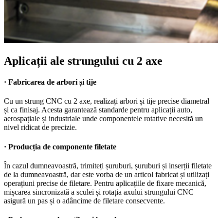
Aplicații ale strungului cu 2 axe
· Fabricarea de arbori și tije
Cu un strung CNC cu 2 axe, realizați arbori și tije precise diametral
și ca finisaj. Acesta garantează standarde pentru aplicații auto,
aerospațiale și industriale unde componentele rotative necesită un
nivel ridicat de precizie.
· Producția de componente filetate
În cazul dumneavoastră, trimiteți șuruburi, șuruburi și inserții filetate
de la dumneavoastră, dar este vorba de un articol fabricat și utilizați
operațiuni precise de filetare. Pentru aplicațiile de fixare mecanică,
mișcarea sincronizată a sculei și rotația axului strungului CNC
asigură un pas și o adâncime de filetare consecvente.