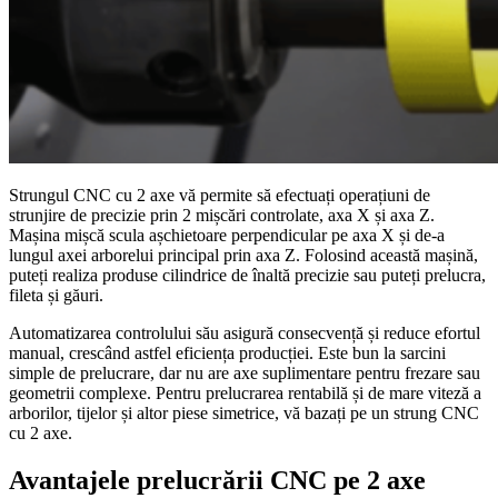
Strungul CNC cu 2 axe vă permite să efectuați operațiuni de
strunjire de precizie prin 2 mișcări controlate, axa X și axa Z.
Mașina mișcă scula așchietoare perpendicular pe axa X și de-a
lungul axei arborelui principal prin axa Z. Folosind această mașină,
puteți realiza produse cilindrice de înaltă precizie sau puteți prelucra,
fileta și găuri.
Automatizarea controlului său asigură consecvență și reduce efortul
manual, crescând astfel eficiența producției. Este bun la sarcini
simple de prelucrare, dar nu are axe suplimentare pentru frezare sau
geometrii complexe. Pentru prelucrarea rentabilă și de mare viteză a
arborilor, tijelor și altor piese simetrice, vă bazați pe un strung CNC
cu 2 axe.
Avantajele prelucrării CNC pe 2 axe