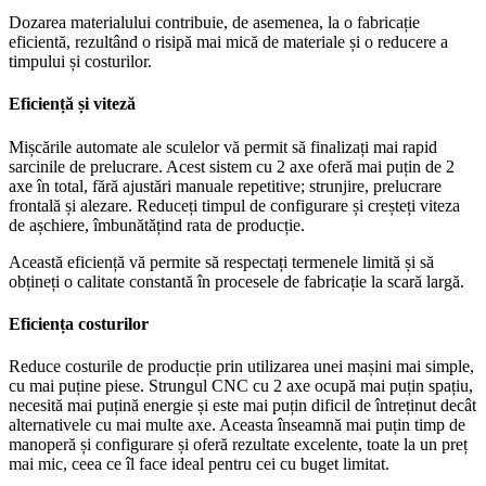
Dozarea materialului contribuie, de asemenea, la o fabricație
eficientă, rezultând o risipă mai mică de materiale și o reducere a
timpului și costurilor.
Eficiență și viteză
Mișcările automate ale sculelor vă permit să finalizați mai rapid
sarcinile de prelucrare. Acest sistem cu 2 axe oferă mai puțin de 2
axe în total, fără ajustări manuale repetitive; strunjire, prelucrare
frontală și alezare. Reduceți timpul de configurare și creșteți viteza
de așchiere, îmbunătățind rata de producție.
Această eficiență vă permite să respectați termenele limită și să
obțineți o calitate constantă în procesele de fabricație la scară largă.
Eficiența costurilor
Reduce costurile de producție prin utilizarea unei mașini mai simple,
cu mai puține piese. Strungul CNC cu 2 axe ocupă mai puțin spațiu,
necesită mai puțină energie și este mai puțin dificil de întreținut decât
alternativele cu mai multe axe. Aceasta înseamnă mai puțin timp de
manoperă și configurare și oferă rezultate excelente, toate la un preț
mai mic, ceea ce îl face ideal pentru cei cu buget limitat.