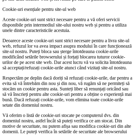
Cookie-uri esențiale pentru site-ul web
Aceste cookie-uri sunt strict necesare pentru a vă oferi servicii
disponibile prin intermediul site-ului nostru web și pentru a utiliza
unele dintre caracteristicile acestuia.
Deoarece aceste cookie-uri sunt strict necesare pentru a livra site-ul
web, refuzul lor va avea impact asupra modului în care funcționează
site-ul nostru. Puteți bloca sau șterge întotdeauna cookie-urile
modificând setările browserului și forțați blocarea tuturor cookie-
urilor de pe acest site web. Dar acest lucru vă va solicita întotdeauna
să acceptați/refuzați cookie-urile atunci când vizitați site-ul nostru.
Respectăm pe deplin dacă doriți să refuzați cookie-urile, dar pentru a
evita să vă întrebăm din nou și din nou, vă rugăm să ne permiteți să
stocăm un cookie pentru asta. Sunteți liber să renunțați oricând sau
să vă înscrieți pentru alte cookie-uri pentru a obține o experiență mai
bună. Dacă refuzați cookie-urile, vom elimina toate cookie-urile
setate din domeniul nostru.
Vă oferim o listă de cookie-uri stocate pe computerul dvs. din
domeniul nostru, astfel încât să puteți verifica ce am stocat. Din
motive de securitate, nu putem afișa sau modifica cookie-uri din alte
domenii. Le puteți verifica în setările de securitate ale browserului