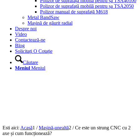
Polizor de suprafață mobilă pentru șa TSA40100
Polizor de suprafață mobilă pentru șa TSA2050
Polizor manual de suprafață M618
Metal BandSaw
Mașină de găurit radial
Despre noi
Video
Contactează-ne
Blog
Solicitați O Cotație
Căutare
Meniul
Meniul
Esti aici:
Acasă
1
/
Mașină-unealtă
2
/
Ce este un strung CNC cu 2
axe și cum funcționează?