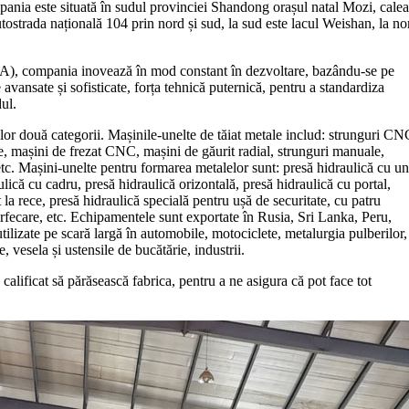
ania este situată în sudul provinciei Shandong orașul natal Mozi, calea
ostrada națională 104 prin nord și sud, la sud este lacul Weishan, la no
A), compania inovează în mod constant în dezvoltare, bazându-se pe
ansate și sofisticate, forța tehnică puternică, pentru a standardiza
ul.
or două categorii. Mașinile-unelte de tăiat metale includ: strunguri CN
e, mașini de frezat CNC, mașini de găurit radial, strunguri manuale,
, etc. Mașini-unelte pentru formarea metalelor sunt: presă hidraulică cu un
ulică cu cadru, presă hidraulică orizontală, presă hidraulică cu portal,
la rece, presă hidraulică specială pentru ușă de securitate, cu patru
orfecare, etc. Echipamentele sunt exportate în Rusia, Sri Lanka, Peru,
 utilizate pe scară largă în automobile, motociclete, metalurgia pulberilor,
, vesela și ustensile de bucătărie, industrii.
calificat să părăsească fabrica, pentru a ne asigura că pot face tot