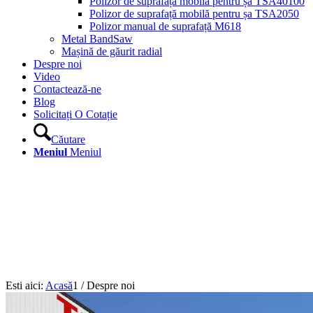
Polizor de suprafață mobilă pentru șa TSA40100
Polizor de suprafață mobilă pentru șa TSA2050
Polizor manual de suprafață M618
Metal BandSaw
Mașină de găurit radial
Despre noi
Video
Contactează-ne
Blog
Solicitați O Cotație
Căutare
Meniul
Meniul
Esti aici:
Acasă
1
/
Despre noi