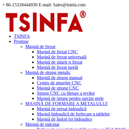
+ 86-15318444939 E-mail: Sales@tsinfa.com
TSINFA
Produse
Mașină de frezat
Mașină de frezat CNC
Mașină de frezat universală
Mașină de găurit și frezat
Mașină de frezat turelă
Mașină de strung metalic
Mașină de strung manual
Centru de strunjire CNC
Mașină de strung CNC
Strung CNC cu filetare a țevilor
Mașină de strung pentru sarcini grele
MAȘINĂ DE FORMARE A METALULUI
Mașină de presat hidraulică
Mașină hidraulică de forfecare a tablelor
Mașină de îndoit foi hidraulice
Mașină de măcinat