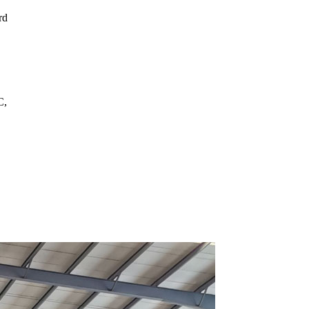
rd
C,