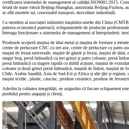
certificarea sistemului de management al calității ISO9001:2015. Comp
ferată de mare viteză Beijing-Shanghai, autostrada Beijing-Fuzhou, aut
se află muntele tai, convenabil transport, dezvoltare industrială.
Ca membru al asociației industriei mașinilor-unelte din China (CMTB
puterea economică puternică, echipamentele de producție profesionale av
întreaga funcționare a sistemului de management al întreprinderii. mod
Produsele acoperă mașina de tăiat metal și mașina de formare a metalel
centre de prelucrare CNC cu trei axe, centre de prelucrare cu patru ax
mașini de frezat universale, mașini de găurit și frezat, mașini de tăiat
singur braț, presă hidraulică cu trei grinzi și patru coloane, presă hidra
presă hidraulică cu tragere rapidă cu dublă acțiune, mașină de extrudat 
coloane și două grinzi presă hidraulică, mașină de îndoit, mașină de f
Chile, Arabia Saudită, Asia de Sud-Est și Africa și alte țări și regiuni,
mașini textile , plastic, cauciuc, produse ceramice, produse de feronerie
Aderăm la calitatea integrității, ne asigurăm că fiecare echipament este 
posibilul pentru angajați și clienți.