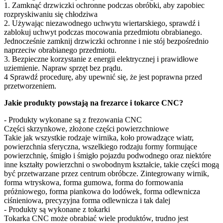
1. Zamknąć drzwiczki ochronne podczas obróbki, aby zapobiec
rozpryskiwaniu się chłodziwa
2. Używając niezawodnego uchwytu wiertarskiego, sprawdź i
zablokuj uchwyt podczas mocowania przedmiotu obrabianego.
Jednocześnie zamknij drzwiczki ochronne i nie stój bezpośrednio
naprzeciw obrabianego przedmiotu.
3. Bezpieczne korzystanie z energii elektrycznej i prawidłowe
uziemienie. Napraw sprzęt bez prądu.
4 Sprawdź procedurę, aby upewnić się, że jest poprawna przed
przetworzeniem.
Jakie produkty powstają na frezarce i tokarce CNC?
- Produkty wykonane są z frezowania CNC
Części skrzynkowe, złożone części powierzchniowe
Takie jak wszystkie rodzaje wirnika, koło prowadzące wiatr,
powierzchnia sferyczna, wszelkiego rodzaju formy formujące
powierzchnię, śmigło i śmigło pojazdu podwodnego oraz niektóre
inne kształty powierzchni o swobodnym kształcie, takie części mogą
być przetwarzane przez centrum obróbcze. Zintegrowany wirnik,
forma wtryskowa, forma gumowa, forma do formowania
próżniowego, forma piankowa do lodówek, forma odlewnicza
ciśnieniowa, precyzyjna forma odlewnicza i tak dalej
- Produkty są wykonane z tokarki
Tokarka CNC może obrabiać wiele produktów, trudno jest