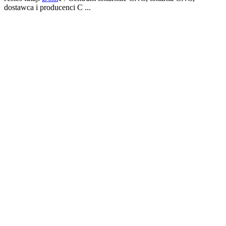
dostawca i producenci C ...
WYSOKIEJ
PRECYZJI
WIELOOSIOW
CENTRUM
TOCZENIA