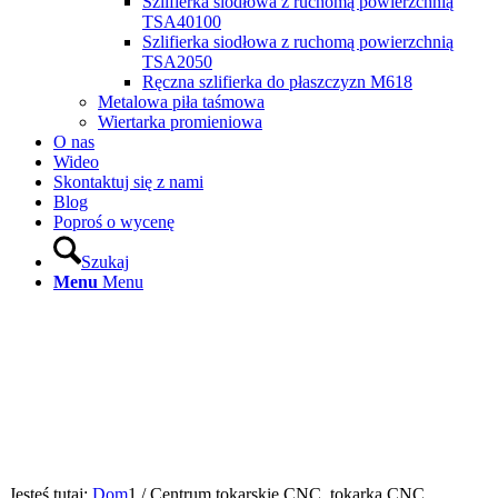
Szlifierka siodłowa z ruchomą powierzchnią
TSA40100
Szlifierka siodłowa z ruchomą powierzchnią
TSA2050
Ręczna szlifierka do płaszczyzn M618
Metalowa piła taśmowa
Wiertarka promieniowa
O nas
Wideo
Skontaktuj się z nami
Blog
Poproś o wycenę
Szukaj
Menu
Menu
Jesteś tutaj:
Dom
1
/
Centrum tokarskie CNC, tokarka CNC,