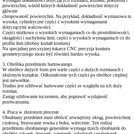
wymagań dokładności dotyczących rozmiaru, kształtu, położenia i
powierzchni, wśród których dokładność powierzchni dotyczy
głównie
chropowatość powierzchni. Na przykład, dokładność wymiarowa to
wysoka, cylindryczne części z wysokimi wymaganiami
dotyczącymi walcowości;
Części stożkowe o wysokich wymaganiach co do prostoliniowości,
okrągłości i nachylenia linii; części o wysokich wymaganiach co do
profilu linii (drobny kształt konturu)
Na specjalnej precyzyjnej tokarce CNC precyzja konturu
geometrycznego może być również bardzo wysoka.
3. Obróbka przedmiotu hartowanego
W obróbce dużych form jest wiele części o dużych rozmiarach i
złożonym kształcie. Odkształcenie tych części po obróbce cieplnej
jest niewielkie.
Trudno jest szlifować hartowane części ze względu na ich duży
rozmiar,
Zastąp szlifowanie toczeniem, aby poprawić wydajność
przetwarzania.
4. Praca w złożonym procesie
Obrabiany przedmiot musi obrócić zewnętrzny okrąg, powierzchnię
czołową, frezowanie rowka z boku, wiercenie. Ten rodzaj
przedmiotu obrabianego generalnie wymaga trzech obrabiarek do
obróbki, tokarek, frezarek, wiertarek, załadunek i rozładunek