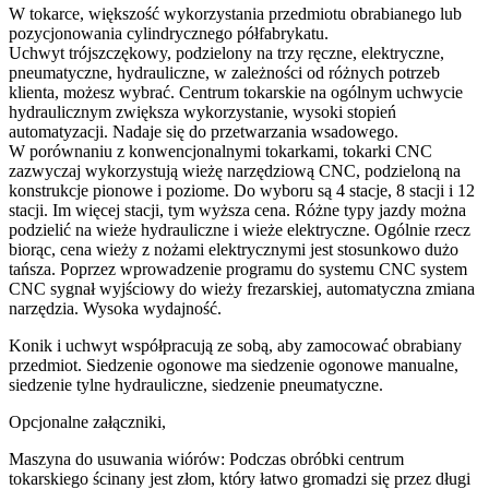
W tokarce, większość wykorzystania przedmiotu obrabianego lub
pozycjonowania cylindrycznego półfabrykatu.
Uchwyt trójszczękowy, podzielony na trzy ręczne, elektryczne,
pneumatyczne, hydrauliczne, w zależności od różnych potrzeb
klienta, możesz wybrać. Centrum tokarskie na ogólnym uchwycie
hydraulicznym zwiększa wykorzystanie, wysoki stopień
automatyzacji. Nadaje się do przetwarzania wsadowego.
W porównaniu z konwencjonalnymi tokarkami, tokarki CNC
zazwyczaj wykorzystują wieżę narzędziową CNC, podzieloną na
konstrukcje pionowe i poziome. Do wyboru są 4 stacje, 8 stacji i 12
stacji. Im więcej stacji, tym wyższa cena. Różne typy jazdy można
podzielić na wieże hydrauliczne i wieże elektryczne. Ogólnie rzecz
biorąc, cena wieży z nożami elektrycznymi jest stosunkowo dużo
tańsza. Poprzez wprowadzenie programu do systemu CNC system
CNC sygnał wyjściowy do wieży frezarskiej, automatyczna zmiana
narzędzia. Wysoka wydajność.
Konik i uchwyt współpracują ze sobą, aby zamocować obrabiany
przedmiot. Siedzenie ogonowe ma siedzenie ogonowe manualne,
siedzenie tylne hydrauliczne, siedzenie pneumatyczne.
Opcjonalne załączniki,
Maszyna do usuwania wiórów: Podczas obróbki centrum
tokarskiego ścinany jest złom, który łatwo gromadzi się przez długi