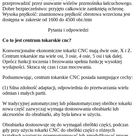
przeprowadzić przez usuwanie wiórów przenośnika łańcuchowego.
Dobre bezpieczeństwo: przyjęto całkowicie zamkniętą ochronę.
Wysoka prędkość: znamionowa prędkość obrotowa wrzeciona jest
dostępna w zakresie od 1600 do 4500 obr./min
Pytania i odpowiedzi
Co to jest centrum tokarskie cnc?
Konwencjonalne ekonomiczne tokarki CNC mają dwie osie, X i Z.
Centrum tokarskie ma wiele osi, 3 osie, 4 osie, 5 osi i tak dalej.
Oprócz funkcji toczenia i frezowania spełnia funkcję wysokiej
wydajności. Skraca się czas i czas mocowania.
Podsumowując, centrum tokarskie CNC posiada następujące cechy:
(1) Silna zdolność adaptacji, odpowiednia do przetwarzania wielu
odmian i małych partii.
W tradycyjnej automatycznej lub półautomatycznej obróbce tokarki
nowa część zazwyczaj wymaga dostosowania obrabiarki lub
akcesoriów do obrabiarki, aby była łatwa w użyciu.
Obrabiarka dostosowuje się do wymagań obróbki części, podczas
gdy przy użyciu tokarki CNC do obróbki części o różnych
kształtach wystarczy przeprogramować lub zmodyfikować proces