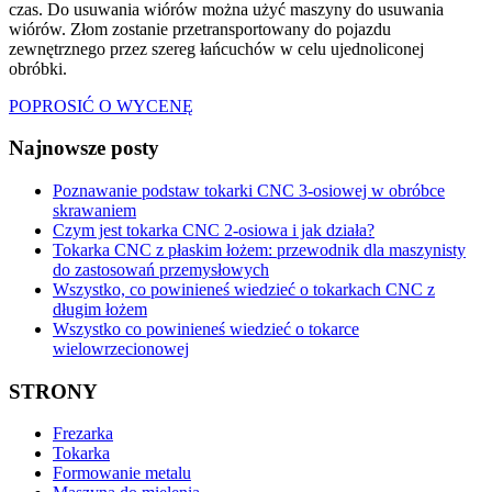
czas. Do usuwania wiórów można użyć maszyny do usuwania
wiórów. Złom zostanie przetransportowany do pojazdu
zewnętrznego przez szereg łańcuchów w celu ujednoliconej
obróbki.
POPROSIĆ O WYCENĘ
Najnowsze posty
Poznawanie podstaw tokarki CNC 3-osiowej w obróbce
skrawaniem
Czym jest tokarka CNC 2-osiowa i jak działa?
Tokarka CNC z płaskim łożem: przewodnik dla maszynisty
do zastosowań przemysłowych
Wszystko, co powinieneś wiedzieć o tokarkach CNC z
długim łożem
Wszystko co powinieneś wiedzieć o tokarce
wielowrzecionowej
STRONY
Frezarka
Tokarka
Formowanie metalu