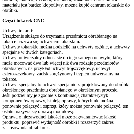
materiału jest bardzo kłopotliwy, można kupić centrum tokarskie do
obróbki.
Części tokarek CNC
Uchwyt tokarki:
Urządzenie służące do trzymania przedmiotu obrabianego na
tokarce nazywa się uchwytem tokarskim.
Uchwyty tokarskie można podzielić na uchwyty ogólne, a uchwyty
specjalne w dwóch kategoriach.
Uchwyt uniwersalny odnosi się do tego samego uchwytu, który
może mocować dwa lub więcej niż dwa rodzaje przedmiotów
obrabianych, na przykład uchwyt trójszczękowy, uchwyt
czteroszczękowy, zacisk sprężynowy i trzpień uniwersalny na
tokarce.
Uchwyt specjalny to uchwyt specjalnie zaprojektowany do obróbki
określonego przedmiotu obrabianego w określonym procesie.
Jeśli podzielimy je zgodnie z kombinacją charakterystyk
komponentów oprawy, istnieją oprawy, których nie można
ponownie połączyć i osprzęt, który można ponownie połączyć, ten
ostatni nazywa się oprawą modułową.
Oprawa o niezawodnej jakości może zagwarantować jakość
produktu, poprawić wydajność obróbki i rozszerzyć zakres
zastosowania obrabiarek.