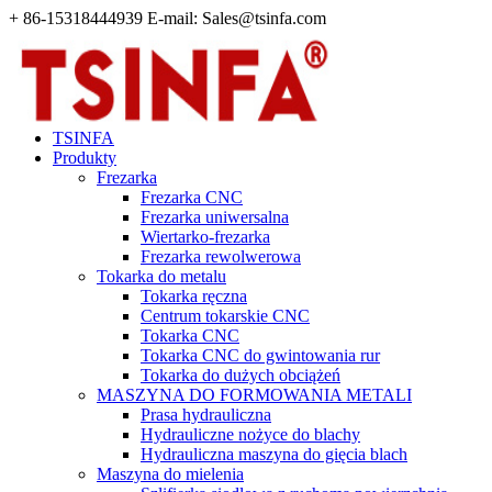
+ 86-15318444939 E-mail: Sales@tsinfa.com
TSINFA
Produkty
Frezarka
Frezarka CNC
Frezarka uniwersalna
Wiertarko-frezarka
Frezarka rewolwerowa
Tokarka do metalu
Tokarka ręczna
Centrum tokarskie CNC
Tokarka CNC
Tokarka CNC do gwintowania rur
Tokarka do dużych obciążeń
MASZYNA DO FORMOWANIA METALI
Prasa hydrauliczna
Hydrauliczne nożyce do blachy
Hydrauliczna maszyna do gięcia blach
Maszyna do mielenia