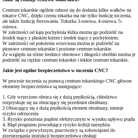
Centrum tokarskie ogólnie odnosi się do dodania kilku wałków na
tokarce CNC, dzięki czemu tokarka ma nie tylko funkcję toczenia,
ale także funkcję frezowania. Tokarka 3-osiowa, 4-osiowa, 5-
osiowa.
W zależności od kąta pochylenia łóżka można go podzielić na
środek tnący z płaskim łożem i środek tnący z pochyleniem.
W zależności od położenia wrzeciona można je podzielić na
pionowe centrum tokarskie i poziome centrum tokarskie.
Ze względu na różne średnice obrotowe i długości obróbki można je
podzielić na ciężkie centrum tokarskie i lekkie centrum tokarskie.
Jakie jest ogólne bezpieczeństwo w toczeniu CNC?
W procesie toczenia za pomocą centrum tokarskiego CNC główne
elementy bezpieczeństwa są następujące:
1. Gdy wrzeciono obraca się z dużą prędkością, chłodziwo
rozpryskuje się na obracający się przedmiot obrabiany.
2 Obracający się z dużą prędkością element obrabiany, istnieje
ryzyko odrzucenia
3. Ryzyko porażenia prądem elektrycznym w wyniku upływu prądu
4. Błąd programu powodujący ryzyko kolizji narzędzia.
W związku z powyższym, pracownicy są zobowiązani do
przestrzegania instrukcji bezpieczeństwa obsługi