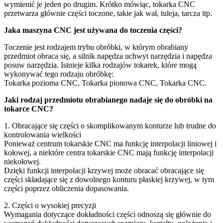
wymienić je jeden po drugim. Krótko mówiąc, tokarka CNC
przetwarza głównie części toczone, takie jak wał, tuleja, tarcza itp.
Jaka maszyna CNC jest używana do toczenia części?
Toczenie jest rodzajem trybu obróbki, w którym obrabiany
przedmiot obraca się, a silnik napędza uchwyt narzędzia i napędza
posuw narzędzia. Istnieje kilka rodzajów tokarek, które mogą
wykonywać tego rodzaju obróbkę:
Tokarka pozioma CNC, Tokarka pionowa CNC, Tokarka CNC.
Jaki rodzaj przedmiotu obrabianego nadaje się do obróbki na
tokarce CNC?
1. Obracające się części o skomplikowanym konturze lub trudne do
kontrolowania wielkości
Ponieważ centrum tokarskie CNC ma funkcję interpolacji liniowej i
kołowej, a niektóre centra tokarskie CNC mają funkcję interpolacji
niekołowej.
Dzięki funkcji interpolacji krzywej może obracać obracające się
części składające się z dowolnego konturu płaskiej krzywej, w tym
części poprzez obliczenia dopasowania.
2. Części o wysokiej precyzji
Wymagania dotyczące dokładności części odnoszą się głównie do