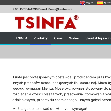
English
Spanis
+ 86-15318444939 E-mail: Sales@tsinfa.com
TSINFA
Produkty
O nas
Wideo
Skontaktuj się z
Tsinfa jest profesjonalnym dostawcą i producentem pras hydr
innych procesów części obciążonych linii centralnej. Może 
według wymagań klienta. Może być również stosowany do proces
rozciągania części blaszanych, prasowania i formowania w
ciśnieniowych, przemysłu chemicznego i innych gałęzi prze
Można go dostosować do własnych wymagań