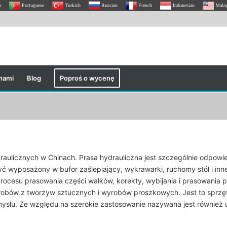
h
Portuguese
Turkish
Russian
French
Indonesian
Mala
 nami
Blog
Poproś o wycenę
aulicznych w Chinach. Prasa hydrauliczna jest szczególnie odpowiedn
być wyposażony w bufor zaślepiający, wykrawarki, ruchomy stół i i
u prasowania części wałków, korekty, wybijania i prasowania profili,
yrobów z tworzyw sztucznych i wyrobów proszkowych. Jest to sprzę
mysłu. Ze względu na szerokie zastosowanie nazywana jest również u