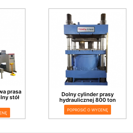
iczna 500
Pionowa prasa hydrauliczna 500
 olejowy,
ton, podwójny cylinder olejowy,
roboczy
równowaga sił, stół roboczy
 pomocą
można przesuwać za pomocą
go.
cylindra bocznego.
wa prasa
Dolny cylinder prasy
lny stół
hydraulicznej 800 ton
POPROSIĆ O WYCENĘ
ENĘ