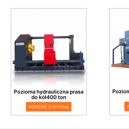
Pozioma prasa hydrauliczna 400
P
ton, poziome położenie cylindra
pros
olejowego, do dociskania
przedmiotu obrabianego w lewo
zam
iw prawo, nadaje się do dłuższej
żelaz
obróbki i prasowania przedmiotu
pr
obrabianego, takiego jak
obra
wytłaczanie rur kwadratowych,
prasowanie wału koła itp.
bezpr
Konstrukcja może mieć trzy lub
cztery kolumny.
Poziom
Pozioma hydrauliczna prasa
do kół
400 ton
POPROSIĆ O WYCENĘ