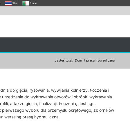
y
Thai
Arabic
Jesteś tutaj:
Dom
/
prasa hydrauliczna
ia do gięcia, rysowania, wywijania kołnierzy, tłoczenia i
nne urządzenia do wykrawania otworów i obróbki wykrawania
 a także gięcia, finalizacji, tłoczenia, nestingu,
t pierwszego wyboru dla przemysłu okrętowego, zbiorników
niwersalną prasą hydrauliczną.