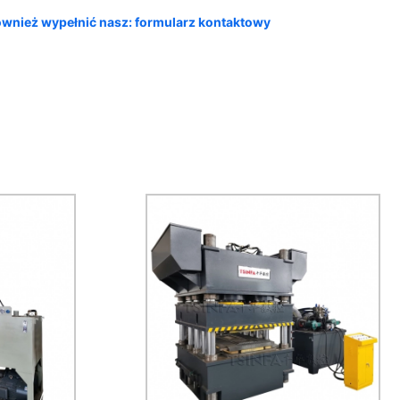
wnież wypełnić nasz: formularz kontaktowy
 300 ton,
wanie,
Prasa hydrauliczna 2500 ton, 8
wywanie.
kolumn, 6 cylindrów olejowych,
ny sprzęt
produkcyjna płyta drzwiowa, do
a bydła i
tłoczenia blach.