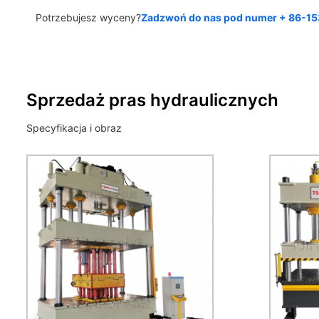
Potrzebujesz wyceny?
Zadzwoń do nas pod numer + 86-1
Sprzedaż pras hydraulicznych
Specyfikacja i obraz
P
stan
4-stanowiskowa prasa
cylin
hydrauliczna, do formowania
dwi
SMC, serwomotor, sterowanie
cyli
PLC, podświetlenie 2m skok
h
1,5m. Niski dźwięk. Prędkość
belki przesuwnej 4 zmiany
za
prędkości - szybko w dół -
bezp
naciśnij - powoli do tyłu - szybko
oper
do tyłu. Wysoka siła powrotu.
wło