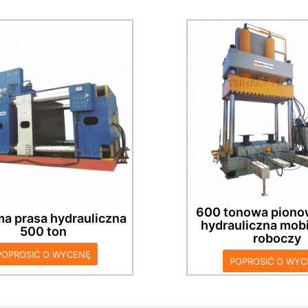
rasa hydrauliczna do
towania 20 ton z długim
stołem roboczym
Pionowa prasa hydraul
ontowanym za pomocą
ton, podwójny cylinder
ka w kształcie litery V do
równowaga sił, stół 
ostowania przedmiotu
można przesuwać za
bianego. Wyposażony w
cylindra boczne
przełącznik nożny,
zewodowy pilot, łatwy w
obsłudze.
600 tonowa piono
a prasa hydrauliczna
hydrauliczna mobi
500 ton
roboczy
POPROSIĆ O WYCENĘ
POPROSIĆ O WYC