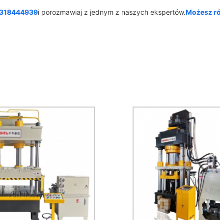
5318444939
i porozmawiaj z jednym z naszych ekspertów.
Możesz ró
rasa hydrauliczna 4-
owiskowa z podwójnym
drem, równoważeniem sił,
e strony wyposażone w
Formowanie proszkowe
nder buforowy, redukują
automatyczne poda
ałas, służą do cięcia,
automatyczne rozłado
prasowania. Krata
Sterowanie PLC. Wydaj
bezpieczająca chroni
do produkcji lizawek dl
ieczeństwo. Jeśli ręka
owiec.
atora zostanie omyłkowo
żona w obszar roboczy