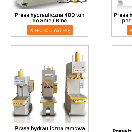
pod
autom
Prasa hydrauliczna 400 ton
Prasa h
do Smc / Bmc
pod
POPROSIĆ O WYCENĘ
Prasa hydrauliczna ramowa 20-
Prasa
630 ton C, znana również jako
- 
prasa hydrauliczna typu
odr
szczelinowego, okrągła głowica
cz
dociskowa, kwadratowa głowica
hydra
dociskowa, kwadratowa głowica
prz
dociskowa ma prowadnicę
prowa
kolumny prowadzącej. Otwarta z
duża z
trzech stron, duża przestrzeń
ug
robocza, odpowiednia do
odp
prostowania, mocowanie
przetw
dociskowe łożysk. Można go
moż
łączyć z automatycznymi
autom
Prasa hydrauliczna ramowa
urządzeniami, wydajnym
Prasa h