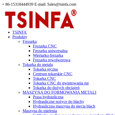
+ 86-15318444939 E-mail: Sales@tsinfa.com
TSINFA
Produkty
Frezarka
Frezarka CNC
Frezarka uniwersalna
Wiertarko-frezarka
Frezarka rewolwerowa
Tokarka do metalu
Tokarka ręczna
Centrum tokarskie CNC
Tokarka CNC
Tokarka CNC do gwintowania rur
Tokarka do dużych obciążeń
MASZYNA DO FORMOWANIA METALI
Prasa hydrauliczna
Hydrauliczne nożyce do blachy
Hydrauliczna maszyna do gięcia blach
Maszyna do mielenia