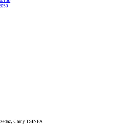
A40100
2050
przedaż, Chiny TSINFA