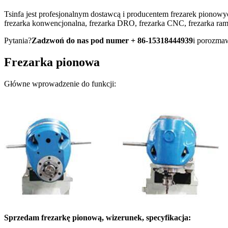
Tsinfa jest profesjonalnym dostawcą i producentem frezarek piono
frezarka konwencjonalna, frezarka DRO, frezarka CNC, frezarka ram
Pytania?
Zadzwoń do nas pod numer + 86-15318444939
i porozmaw
Frezarka pionowa
Główne wprowadzenie do funkcji:
Sprzedam frezarkę pionową, wizerunek, specyfikacja: