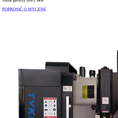
Silnik główny (kw): 4kw
POPROSIĆ O WYCENĘ