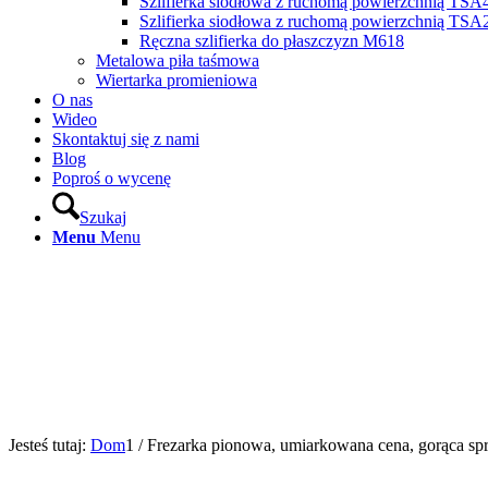
Szlifierka siodłowa z ruchomą powierzchnią TS
Szlifierka siodłowa z ruchomą powierzchnią TSA
Ręczna szlifierka do płaszczyzn M618
Metalowa piła taśmowa
Wiertarka promieniowa
O nas
Wideo
Skontaktuj się z nami
Blog
Poproś o wycenę
Szukaj
Menu
Menu
Jesteś tutaj:
Dom
1
/
Frezarka pionowa, umiarkowana cena, gorąca s