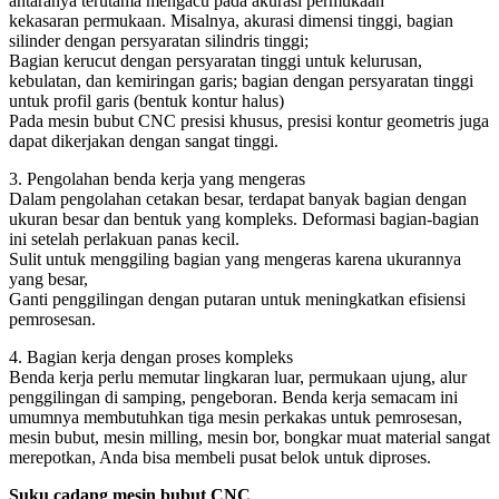
antaranya terutama mengacu pada akurasi permukaan
kekasaran permukaan. Misalnya, akurasi dimensi tinggi, bagian
silinder dengan persyaratan silindris tinggi;
Bagian kerucut dengan persyaratan tinggi untuk kelurusan,
kebulatan, dan kemiringan garis; bagian dengan persyaratan tinggi
untuk profil garis (bentuk kontur halus)
Pada mesin bubut CNC presisi khusus, presisi kontur geometris juga
dapat dikerjakan dengan sangat tinggi.
3. Pengolahan benda kerja yang mengeras
Dalam pengolahan cetakan besar, terdapat banyak bagian dengan
ukuran besar dan bentuk yang kompleks. Deformasi bagian-bagian
ini setelah perlakuan panas kecil.
Sulit untuk menggiling bagian yang mengeras karena ukurannya
yang besar,
Ganti penggilingan dengan putaran untuk meningkatkan efisiensi
pemrosesan.
4. Bagian kerja dengan proses kompleks
Benda kerja perlu memutar lingkaran luar, permukaan ujung, alur
penggilingan di samping, pengeboran. Benda kerja semacam ini
umumnya membutuhkan tiga mesin perkakas untuk pemrosesan,
mesin bubut, mesin milling, mesin bor, bongkar muat material sangat
merepotkan, Anda bisa membeli pusat belok untuk diproses.
Suku cadang mesin bubut CNC