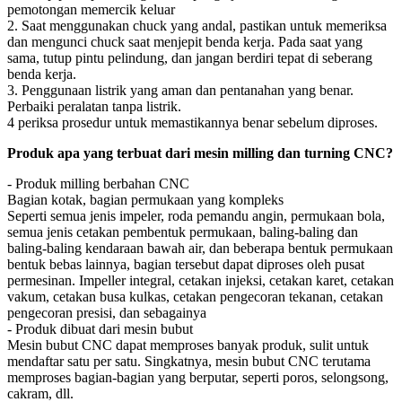
pemotongan memercik keluar
2. Saat menggunakan chuck yang andal, pastikan untuk memeriksa
dan mengunci chuck saat menjepit benda kerja. Pada saat yang
sama, tutup pintu pelindung, dan jangan berdiri tepat di seberang
benda kerja.
3. Penggunaan listrik yang aman dan pentanahan yang benar.
Perbaiki peralatan tanpa listrik.
4 periksa prosedur untuk memastikannya benar sebelum diproses.
Produk apa yang terbuat dari mesin milling dan turning CNC?
- Produk milling berbahan CNC
Bagian kotak, bagian permukaan yang kompleks
Seperti semua jenis impeler, roda pemandu angin, permukaan bola,
semua jenis cetakan pembentuk permukaan, baling-baling dan
baling-baling kendaraan bawah air, dan beberapa bentuk permukaan
bentuk bebas lainnya, bagian tersebut dapat diproses oleh pusat
permesinan. Impeller integral, cetakan injeksi, cetakan karet, cetakan
vakum, cetakan busa kulkas, cetakan pengecoran tekanan, cetakan
pengecoran presisi, dan sebagainya
- Produk dibuat dari mesin bubut
Mesin bubut CNC dapat memproses banyak produk, sulit untuk
mendaftar satu per satu. Singkatnya, mesin bubut CNC terutama
memproses bagian-bagian yang berputar, seperti poros, selongsong,
cakram, dll.