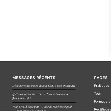
MESSAGES RÉCENTS
PAGES
Découverte des bases du tour CNC 3 axes en usinage
Fraiseuse
Tour
Qu'est-ce qu'un tour CNC à 2 axes et comment
fonctionne-t-il ?
Formage d
Tour CNC à banc plat : Guide du machiniste pour
Rectifieus
les applications industrielles