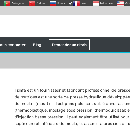
Portuguese
Turkish
Russian
French
Indonesian
Mal
ous contacter
Blog
Demander un devis
Tsinfa est un fournisseur et fabricant professionnel de pres
de matrices est une sorte de presse hydraulique développée 
du moule （meurt）. Il est principalement utilisé dans l'assem
(thermoplastique, moulage sous pression, thermodurcissable,
d'injection basse pression. Il peut également être utilisé pour
supérieure et inférieure du moule, et assurer la précision dim