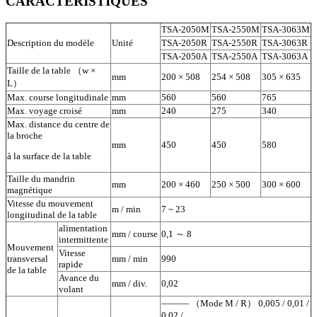
CARACTÉRISTIQUES
TSA-2050M
TSA-2550M
TSA-3063M
Description du modèle
Unité
TSA-2050R
TSA-2550R
TSA-3063R
TSA-2050A
TSA-2550A
TSA-3063A
Taille de la table （w ×
mm
200 × 508
254 × 508
305 × 635
L）
Max. course longitudinale
mm
560
560
765
Max. voyage croisé
mm
240
275
340
Max. distance du centre de
la broche
mm
450
450
580
à la surface de la table
Taille du mandrin
mm
200 × 460
250 × 500
300 × 600
magnétique
Vitesse du mouvement
m / min
7 ~ 23
longitudinal de la table
alimentation
mm / course
0,1 ～ 8
intermittente
Mouvement
Vitesse
transversal
mm / min
990
rapide
de la table
Avance du
mm / div.
0,02
volant
――― （Mode M / R） 0,005 / 0,01 /
0,02 /