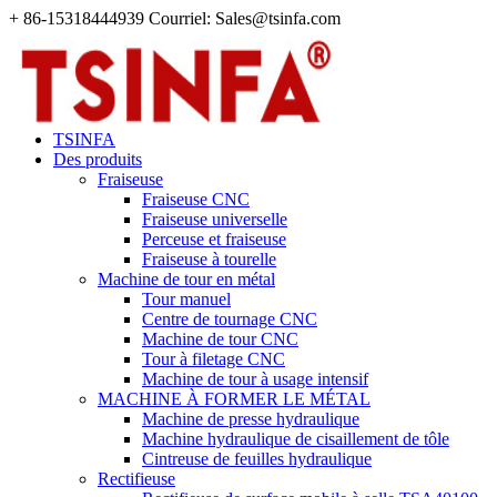
+ 86-15318444939 Courriel: Sales@tsinfa.com
TSINFA
Des produits
Fraiseuse
Fraiseuse CNC
Fraiseuse universelle
Perceuse et fraiseuse
Fraiseuse à tourelle
Machine de tour en métal
Tour manuel
Centre de tournage CNC
Machine de tour CNC
Tour à filetage CNC
Machine de tour à usage intensif
MACHINE À FORMER LE MÉTAL
Machine de presse hydraulique
Machine hydraulique de cisaillement de tôle
Cintreuse de feuilles hydraulique
Rectifieuse