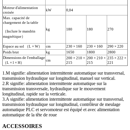
Moteur d'alimentation
kW
0,04
croisée
Max. capacité de
chargement de la table
kg
180
180
270
（Inclure le mandrin
magnétique）
Espace au sol （L × W）
cm
230 × 160
230 × 160
290 × 220
Poids brut
kg
1650
1800
2800
Dimensions de l'emballage
200 × 210 ×
200 × 210 ×
235 × 222 ×
cm
（L × l × H）
215
215
221
1.M signifie: alimentation intermittente automatique sur transversal,
transmission hydraulique sur longitudinal, manuel sur vertical.
2.R signifie: alimentation intermittente automatique sur la
transmission transversale, hydraulique sur le mouvement
longitudinal, rapide sur la verticale.
3.A signifie: alimentation intermittente automatique sur transversal,
transmission hydraulique sur longitudinal, contrôleur de meulage
automatique PLC et servomoteur est équipé et avec alimentation
automatique de la tête de roue
ACCESSOIRES