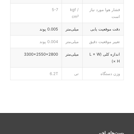
فشار هوا مورد نیاز
kgf /
5-7
است
cm²
دقت موقعیت یابی
میلی‌متر
0.005 پوند
تغییر موقعیت دقیق
میلی‌متر
0.004 پوند
اندازه کلی (L × W
میلی‌متر
3300x2550x2800
× H)
وزن دستگاه
تی
6.2T
پست‌های اخیر