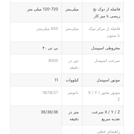
فاصله از دوک نخ
میلی‌متر
120-720 میلی متر
ریسی تا میز کار
فاصله از مرکز دوک
میلی‌متر
650 میلی‌متر
تا ستون
مخروطی اسپیندل
بی تی ۴۰
سرعت اسپیندل
دور در
8000
دقیقه
موتور اسپیندل
کیلووات
11
موتور محور X / Y /
نانومتر
18/18/27
Z
X / Y / Z سرعت
متر در
36/36/36
تغذیه سریع
دقیقه
راهنمای خطی