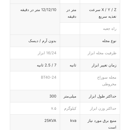
X / Y / Z سرعت
متر در
12/12/10 متر در دقیقه
تغذیه سریع
دقیقه
راه جعبه
نوع مجله
بدون آرم / دیسک
ظرفیت مجله ابزار
16/24 ابزار
زمان تغییر ابزار
ثانیه
7 / 2.5 ثانیه
مجله سوراخ
BT40-24
مخروطی
حداکثر طول ابزار
میلی‌متر
300
حداکثر وزن ابزار
کیلوگرم
۷.۵
منبع برق مورد نیاز
kva
25KVA
است