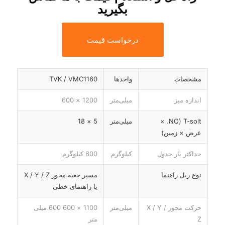
بگیرید
درخواست قیمت
مشخصات
واحدها
TVK / VMC1160
اندازه میز
میلی‌متر
1200 × 600
T-solt (NO. ×
میلی‌متر
5 × 18
عرض × زمین)
حداکثر بار جدول
کیلوگرم
600 کیلوگرم
نوع ریل راهنما
مسیر جعبه محور X / Y / Z
یا راهنمای خطی
حرکت محور X / Y /
میلی‌متر
1100 × 600 600 میلی
Z
متر