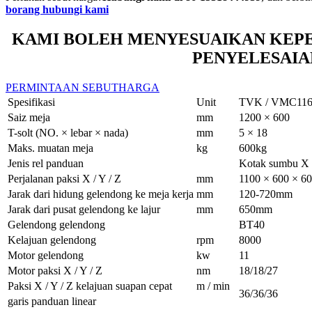
borang hubungi kami
KAMI BOLEH MENYESUAIKAN KEPE
PENYELESAIAN
PERMINTAAN SEBUTHARGA
Spesifikasi
Unit
TVK / VMC11
Saiz meja
mm
1200 × 600
T-solt (NO. × lebar × nada)
mm
5 × 18
Maks. muatan meja
kg
600kg
Jenis rel panduan
Kotak sumbu X / 
Perjalanan paksi X / Y / Z
mm
1100 × 600 × 
Jarak dari hidung gelendong ke meja kerja
mm
120-720mm
Jarak dari pusat gelendong ke lajur
mm
650mm
Gelendong gelendong
BT40
Kelajuan gelendong
rpm
8000
Motor gelendong
kw
11
Motor paksi X / Y / Z
nm
18/18/27
Paksi X / Y / Z kelajuan suapan cepat
m / min
36/36/36
garis panduan linear