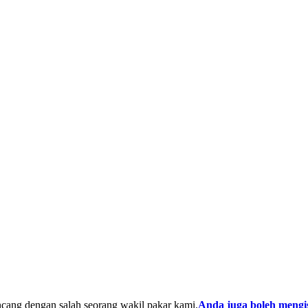
ncang dengan salah seorang wakil pakar kami.
Anda juga boleh mengis