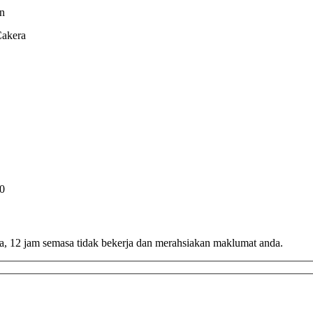
in
Cakera
0
, 12 jam semasa tidak bekerja dan merahsiakan maklumat anda.