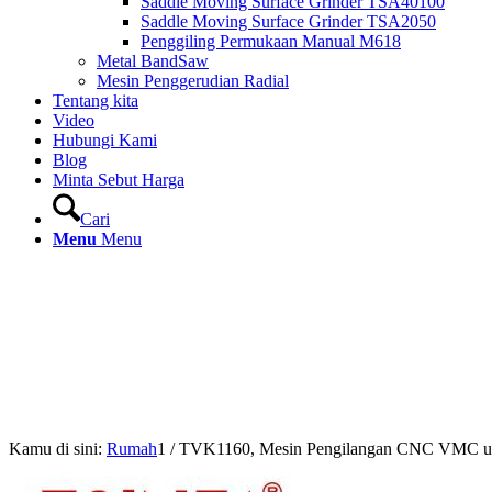
Saddle Moving Surface Grinder TSA40100
Saddle Moving Surface Grinder TSA2050
Penggiling Permukaan Manual M618
Metal BandSaw
Mesin Penggerudian Radial
Tentang kita
Video
Hubungi Kami
Blog
Minta Sebut Harga
Cari
Menu
Menu
Kamu di sini:
Rumah
1
/
TVK1160, Mesin Pengilangan CNC VMC un