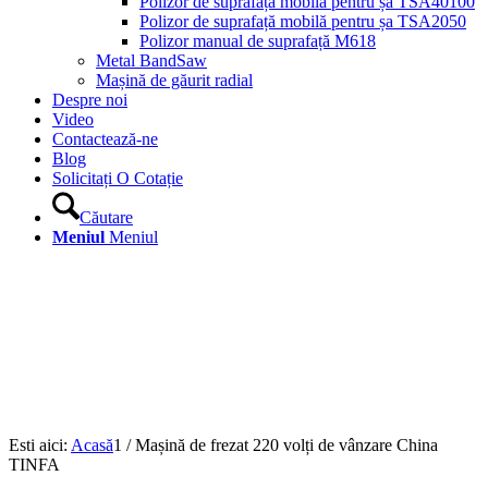
Polizor de suprafață mobilă pentru șa TSA40100
Polizor de suprafață mobilă pentru șa TSA2050
Polizor manual de suprafață M618
Metal BandSaw
Mașină de găurit radial
Despre noi
Video
Contactează-ne
Blog
Solicitați O Cotație
Căutare
Meniul
Meniul
Esti aici:
Acasă
1
/
Mașină de frezat 220 volți de vânzare China
TINFA