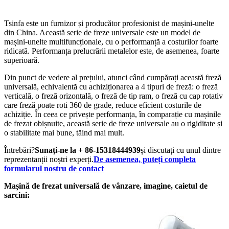
METALULUI
Tsinfa este un furnizor și producător profesionist de mașini-unelte
din China. Această serie de freze universale este un model de
mașini-unelte multifuncționale, cu o performanță a costurilor foarte
ridicată. Performanța prelucrării metalelor este, de asemenea, foarte
superioară.
Din punct de vedere al prețului, atunci când cumpărați această freză
universală, echivalentă cu achiziționarea a 4 tipuri de freză: o freză
verticală, o freză orizontală, o freză de tip ram, o freză cu cap rotativ
care freză poate roti 360 de grade, reduce eficient costurile de
achiziție. În ceea ce privește performanța, în comparație cu mașinile
de frezat obișnuite, această serie de freze universale au o rigiditate și
o stabilitate mai bune, tăind mai mult.
Întrebări?
Sunați-ne la + 86-15318444939
și discutați cu unul dintre
reprezentanții noștri experți.
De asemenea, puteți completa
formularul nostru de contact
Mașină de frezat universală de vânzare, imagine, caietul de
sarcini: