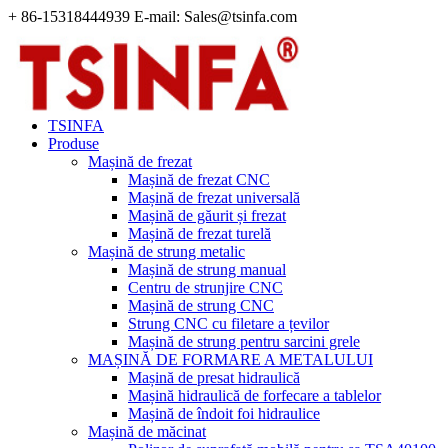
+ 86-15318444939 E-mail: Sales@tsinfa.com
TSINFA
Produse
Mașină de frezat
Mașină de frezat CNC
Mașină de frezat universală
Mașină de găurit și frezat
Mașină de frezat turelă
Mașină de strung metalic
Mașină de strung manual
Centru de strunjire CNC
Mașină de strung CNC
Strung CNC cu filetare a țevilor
Mașină de strung pentru sarcini grele
MAȘINĂ DE FORMARE A METALULUI
Mașină de presat hidraulică
Mașină hidraulică de forfecare a tablelor
Mașină de îndoit foi hidraulice
Mașină de măcinat