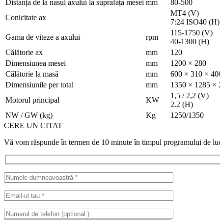
Distanța de la nasul axului la suprafața mesei
mm
80-500
MT4 (V)
Conicitate ax
7:24 ISO40 (H)
115-1750 (V)
Gama de viteze a axului
rpm
40-1300 (H)
Călătorie ax
mm
120
Dimensiunea mesei
mm
1200 × 280
Călătorie la masă
mm
600 × 310 × 40
Dimensiunile per total
mm
1350 × 1285 ×
1,5 / 2,2 (V)
Motorul principal
KW
2.2 (H)
NW / GW (kg)
Kg
1250/1350
CERE UN CITAT
Vă vom răspunde în termen de 10 minute în timpul programului de lucru,