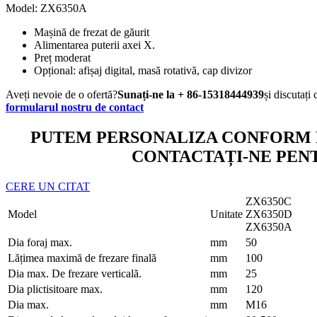
Model: ZX6350A
Mașină de frezat de găurit
Alimentarea puterii axei X.
Preț moderat
Opțional: afișaj digital, masă rotativă, cap divizor
Aveți nevoie de o ofertă?
Sunați-ne la + 86-15318444939
și discutați
formularul nostru de contact
PUTEM PERSONALIZA CONFORM 
CONTACTAȚI-NE PENT
CERE UN CITAT
ZX6350C
Model
Unitate
ZX6350D
ZX6350A
Dia foraj max.
mm
50
Lățimea maximă de frezare finală
mm
100
Dia max. De frezare verticală.
mm
25
Dia plictisitoare max.
mm
120
Dia max.
mm
M16