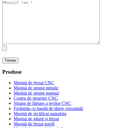
Produse
Mașină de frezat CNC
Mașină de strung metalic
Mașină de strung manual
Centru de strunjire CNC
Strung de filetare a țevilor CNC
Ferăstrău cu bandă de tăiere orizontală
Mașină de rectificat suprafața
Mașină de găurit și frezat
Mașină de frezat turelă