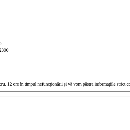
0
 2300
 12 ore în timpul nefuncționării și vă vom păstra informațiile strict co