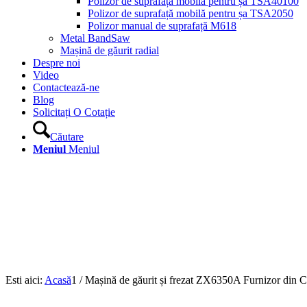
Polizor de suprafață mobilă pentru șa TSA40100
Polizor de suprafață mobilă pentru șa TSA2050
Polizor manual de suprafață M618
Metal BandSaw
Mașină de găurit radial
Despre noi
Video
Contactează-ne
Blog
Solicitați O Cotație
Căutare
Meniul
Meniul
Esti aici:
Acasă
1
/
Mașină de găurit și frezat ZX6350A Furnizor din 