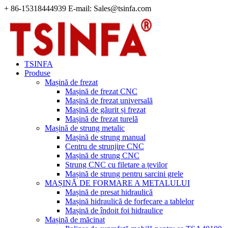
+ 86-15318444939 E-mail: Sales@tsinfa.com
TSINFA
Produse
Mașină de frezat
Mașină de frezat CNC
Mașină de frezat universală
Mașină de găurit și frezat
Mașină de frezat turelă
Mașină de strung metalic
Mașină de strung manual
Centru de strunjire CNC
Mașină de strung CNC
Strung CNC cu filetare a țevilor
Mașină de strung pentru sarcini grele
MAȘINĂ DE FORMARE A METALULUI
Mașină de presat hidraulică
Mașină hidraulică de forfecare a tablelor
Mașină de îndoit foi hidraulice
Mașină de măcinat