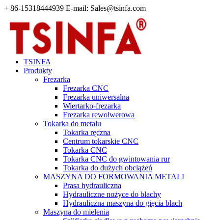
+ 86-15318444939 E-mail: Sales@tsinfa.com
TSINFA
Produkty
Frezarka
Frezarka CNC
Frezarka uniwersalna
Wiertarko-frezarka
Frezarka rewolwerowa
Tokarka do metalu
Tokarka ręczna
Centrum tokarskie CNC
Tokarka CNC
Tokarka CNC do gwintowania rur
Tokarka do dużych obciążeń
MASZYNA DO FORMOWANIA METALI
Prasa hydrauliczna
Hydrauliczne nożyce do blachy
Hydrauliczna maszyna do gięcia blach
Maszyna do mielenia