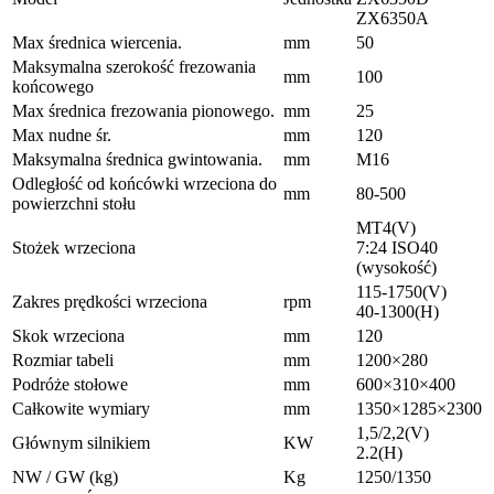
ZX6350A
Max średnica wiercenia.
mm
50
Maksymalna szerokość frezowania
mm
100
końcowego
Max średnica frezowania pionowego.
mm
25
Max nudne śr.
mm
120
Maksymalna średnica gwintowania.
mm
M16
Odległość od końcówki wrzeciona do
mm
80-500
powierzchni stołu
MT4(V)
Stożek wrzeciona
7:24 ISO40
(wysokość)
115-1750(V)
Zakres prędkości wrzeciona
rpm
40-1300(H)
Skok wrzeciona
mm
120
Rozmiar tabeli
mm
1200×280
Podróże stołowe
mm
600×310×400
Całkowite wymiary
mm
1350×1285×2300
1,5/2,2(V)
Głównym silnikiem
KW
2.2(H)
NW / GW (kg)
Kg
1250/1350