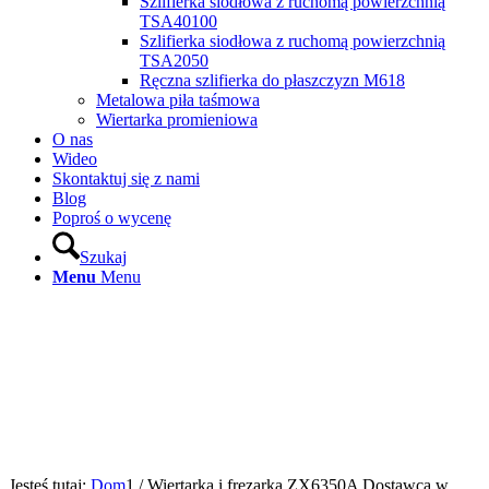
Szlifierka siodłowa z ruchomą powierzchnią
TSA40100
Szlifierka siodłowa z ruchomą powierzchnią
TSA2050
Ręczna szlifierka do płaszczyzn M618
Metalowa piła taśmowa
Wiertarka promieniowa
O nas
Wideo
Skontaktuj się z nami
Blog
Poproś o wycenę
Szukaj
Menu
Menu
Jesteś tutaj:
Dom
1
/
Wiertarka i frezarka ZX6350A Dostawca w