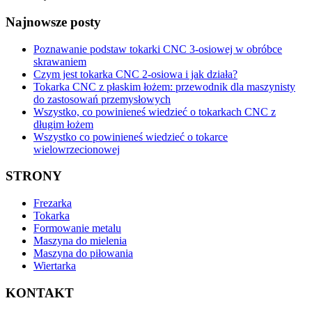
Najnowsze posty
Poznawanie podstaw tokarki CNC 3-osiowej w obróbce
skrawaniem
Czym jest tokarka CNC 2-osiowa i jak działa?
Tokarka CNC z płaskim łożem: przewodnik dla maszynisty
do zastosowań przemysłowych
Wszystko, co powinieneś wiedzieć o tokarkach CNC z
długim łożem
Wszystko co powinieneś wiedzieć o tokarce
wielowrzecionowej
STRONY
Frezarka
Tokarka
Formowanie metalu
Maszyna do mielenia
Maszyna do piłowania
Wiertarka
KONTAKT