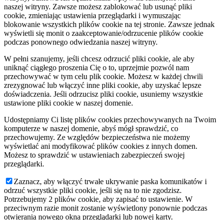
naszej witryny. Zawsze możesz zablokować lub usunąć pliki
cookie, zmieniając ustawienia przeglądarki i wymuszając
blokowanie wszystkich plików cookie na tej stronie. Zawsze jednak
wyświetli się monit o zaakceptowanie/odrzucenie plików cookie
podczas ponownego odwiedzania naszej witryny.
W pełni szanujemy, jeśli chcesz odrzucić pliki cookie, ale aby
uniknąć ciągłego proszenia Cię o to, uprzejmie pozwól nam
przechowywać w tym celu plik cookie. Możesz w każdej chwili
zrezygnować lub włączyć inne pliki cookie, aby uzyskać lepsze
doświadczenia. Jeśli odrzucisz pliki cookie, usuniemy wszystkie
ustawione pliki cookie w naszej domenie.
Udostępniamy Ci listę plików cookies przechowywanych na Twoim
komputerze w naszej domenie, abyś mógł sprawdzić, co
przechowujemy. Ze względów bezpieczeństwa nie możemy
wyświetlać ani modyfikować plików cookies z innych domen.
Możesz to sprawdzić w ustawieniach zabezpieczeń swojej
przeglądarki.
Zaznacz, aby włączyć trwałe ukrywanie paska komunikatów i
odrzuć wszystkie pliki cookie, jeśli się na to nie zgodzisz.
Potrzebujemy 2 plików cookie, aby zapisać to ustawienie. W
przeciwnym razie monit zostanie wyświetlony ponownie podczas
otwierania nowego okna przeglądarki lub nowej karty.