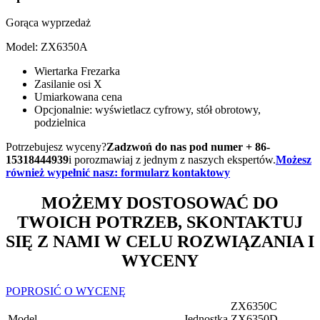
Gorąca wyprzedaż
Model: ZX6350A
Wiertarka Frezarka
Zasilanie osi X
Umiarkowana cena
Opcjonalnie: wyświetlacz cyfrowy, stół obrotowy,
podzielnica
Potrzebujesz wyceny?
Zadzwoń do nas pod numer + 86-
15318444939
i porozmawiaj z jednym z naszych ekspertów.
Możesz
również wypełnić nasz: formularz kontaktowy
MOŻEMY DOSTOSOWAĆ DO
TWOICH POTRZEB, SKONTAKTUJ
SIĘ Z NAMI W CELU ROZWIĄZANIA I
WYCENY
POPROSIĆ O WYCENĘ
ZX6350C
Model
Jednostka
ZX6350D