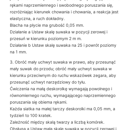
rękami naprzemiennego i swobodnego poruszania się,
rozróżniając kierunek chowania i chowania, a reakcja jest
elastyczna, a ruch dokładny.
Blacha na płycie ma grubość 0,05 mm.
Działanie a Ustaw skalę suwaka w pozycji zerowej i
przesuń w kierunku poziomym 2 m m.
Działanie b Ustaw skalę suwaka na 25 i powrót poziomy
na 1 mm.
3. Obróć mały uchwyt suwaka w prawo, aby przesunąć
mały suwak do przodu; obróć mały uchwyt suwaka w
kierunku przeciwnym do ruchu wskazówek zegara, aby
przesunąć uchwyt narzędziowy do tyłu.
Ćwiczenia na małą deskorolkę wymagają powolnego i
równomiernego ruchu, wymagającego naprzemiennego
poruszania się obiema rękami.
Każda siatka na małej tarczy deskorolki ma 0,05 mm, a
tydzień to 100 kratek.
Zależność między skalą twarzy a liczbą komórek.
Obsługa a Ustaw małą skalę suwaka w pozycji zerowej i