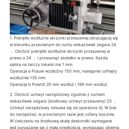
1. Pokrętło wzdłużne skrzynki przesuwnej obracającej się
w kierunku przeciwnym do ruchu wskazówek zegara 24
， Obrócić pokrętło wzdłużne skrzynki przesuwnej w
prawo o 24 ， i przesunąć siodełko w prawo. Każda
siatka na tarczy tokarki ma 1 mm.
Operacja a Posuw wzdłużny 150 mm, następnie cofnięty
wzdłużnie 130 mm.
Operacja b Powrót 20 mm wzdłuż i 186 mm wzdłuż.
2. Obrócić uchwyt narzędziowy zgodnie z ruchem
wskazówek zegara (środkowy uchwyt przesuwny) 23 ，
Uchwyt narzędziowy odsuwa się od operatora (tj. W bok
do narzędzia); w przeciwnym razie jest cofany bocznie.
W ćwiczeniu na środkową skalę deskorolki wymagane
jest poruszanie się z małą prędkością, wymagając obiema