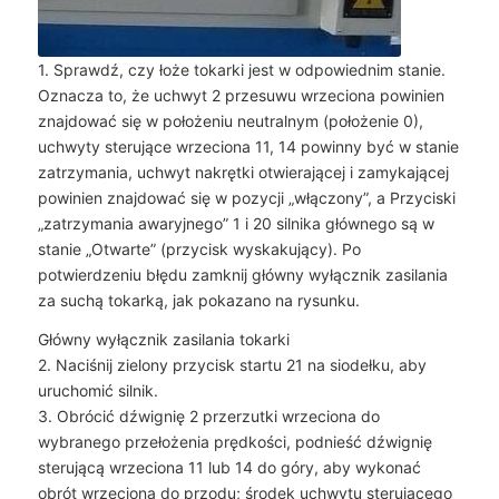
1. Sprawdź, czy łoże tokarki jest w odpowiednim stanie.
Oznacza to, że uchwyt 2 przesuwu wrzeciona powinien
znajdować się w położeniu neutralnym (położenie 0),
uchwyty sterujące wrzeciona 11, 14 powinny być w stanie
zatrzymania, uchwyt nakrętki otwierającej i zamykającej
powinien znajdować się w pozycji „włączony”, a Przyciski
„zatrzymania awaryjnego” 1 i 20 silnika głównego są w
stanie „Otwarte” (przycisk wyskakujący). Po
potwierdzeniu błędu zamknij główny wyłącznik zasilania
za suchą tokarką, jak pokazano na rysunku.
Główny wyłącznik zasilania tokarki
2. Naciśnij zielony przycisk startu 21 na siodełku, aby
uruchomić silnik.
3. Obrócić dźwignię 2 przerzutki wrzeciona do
wybranego przełożenia prędkości, podnieść dźwignię
sterującą wrzeciona 11 lub 14 do góry, aby wykonać
obrót wrzeciona do przodu; środek uchwytu sterującego