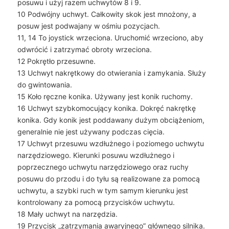
posuwu i użyj razem uchwytów 8 i 9.
10 Podwójny uchwyt. Całkowity skok jest mnożony, a
posuw jest podwajany w ośmiu pozycjach.
11, 14 To joystick wrzeciona. Uruchomić wrzeciono, aby
odwrócić i zatrzymać obroty wrzeciona.
12 Pokrętło przesuwne.
13 Uchwyt nakrętkowy do otwierania i zamykania. Służy
do gwintowania.
15 Koło ręczne konika. Używany jest konik ruchomy.
16 Uchwyt szybkomocujący konika. Dokręć nakrętkę
konika. Gdy konik jest poddawany dużym obciążeniom,
generalnie nie jest używany podczas cięcia.
17 Uchwyt przesuwu wzdłużnego i poziomego uchwytu
narzędziowego. Kierunki posuwu wzdłużnego i
poprzecznego uchwytu narzędziowego oraz ruchy
posuwu do przodu i do tyłu są realizowane za pomocą
uchwytu, a szybki ruch w tym samym kierunku jest
kontrolowany za pomocą przycisków uchwytu.
18 Mały uchwyt na narzędzia.
19 Przycisk „zatrzymania awaryjnego” głównego silnika.