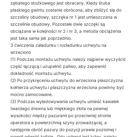
zębatego stożkowego jest obracany. Kiedy śruba
płaskiego gwintu zostanie obrócona, aby zbliżyć się do
szczeliny obudowy, szczęka nr 1 jest umieszczana w
szczelinie obudowy. Pozostałe dwie szczęki są
obciążane w kolejności nr 2 i nr 3, a metoda obciążenia
jest taka sama jak poprzednio.
3 ćwiczenia załadunku i rozładunku uchwytu na
wrzeciono
(1) Podczas montażu uchwytu należy najpierw wyczyścić
część łączącą i uzupełnić paliwo, aby zapewnić
dokładność montażu uchwytu.
(2) Po przykręceniu uchwytu do wrzeciona płaszczyzna
kołnierza uchwytu i płaszczyzna wrzeciona powinny być
mocno zamocowane.
(3) Podczas wyładowywania uchwytu umieść kawałek
twardego drewna lub miękkiego złota na pewnej
wysokości między pazurami po przeciwnej stronie
operatora a powierzchnią szyny prowadzącej, a
następnie obróć pazury do pozycji prawie poziomej i
powoli odwróć kolizję . Gdy uchwyt jest luźny, należy