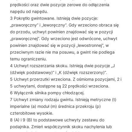
prędkości oraz dwie pozycje zerowe do odłączenia
napędu od napędu.
3 Pokrętło gwintowane. Istnieją dwie pozycje:
„praworęczny” i „leworęczny”. Gdy wrzeciono obraca się
do przodu, uchwyt powinien znajdować się w pozycji
„praworęcznej”. Gdy wrzeciono jest odwrócone, uchwyt
powinien znajdować się w pozycji „lewostronnej”, w
przeciwnym razie nie ma posuwu, a gwint nie podlega
temu ograniczeniu.
4 Uchwyt rozszerzania skoku. Istnieją dwie pozycje „J
(dźwięk podstawowy)” i „K (dźwięk rozszerzony)”.
5 Uchwyt przerzutki wrzeciona. Z ośmioma pozycjami, 2 i
5 uchwytami, dostępne są 22 prędkości wrzeciona.
6 Wyłącznik silnika pompy chłodzącej.
7 Uchwyt zmiany rodzaju gwintu. Istnieją metryczne (t)
imperialne (a) moduł (m) średnica przekroju (p)
czterobitowe wysokie.
8 (A) i 9 (B) to podstawowe uchwyty zestawu do
podajnika. Zmień współczynnik skoku nachylenia lub