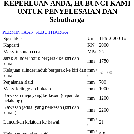
KEPERLUAN ANDA, HUBUNGI KAMI
UNTUK PENYELESAIAN DAN
Sebutharga
PERMINTAAN SEBUTHARGA
Spesifikasi
Unit
TPS-2-200 Ton
Kapasiti
KN
2000
Maks. tekanan cecair
MPa
25
Jarak silinder induk bergerak ke kiri dan
mm
1750
kanan
Kelajuan silinder induk bergerak ke kiri dan
mm /
＜ 100
kanan
s
Perjalanan slaid
mm
700
Maks. ketinggian bukaan
mm
1000
Kawasan meja yang berkesan (depan dan
mm
1200
belakang)
Kawasan jadual yang berkesan (kiri dan
mm
2200
kanan)
mm /
Luncurkan kelajuan ke bawah
21
s
mm /
Kelajuan menekan slaid
8.5