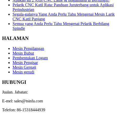
Apakah itu 2 Axis CNC Lathe & Bagaimana ia Berfungsi?
Pelarik CNC Katil Rata: Panduan Juruterbang untuk Aplikasi
Perindustrian
Segala-galanya Yang Anda Perlu Tahu Mengenai Mesin Larik
CNC Katil Panjang
Semua yang Anda Perlu Tahu Mengenai Pelarik Berbilang
Spindle
HALAMAN
Mesin Pengilangan
Mesin Bubut
Pembentukan Logam
Mesin Pengisar
Mesin Gergaji
Mesin gerudi
HUBUNGI
Jualan. Jabatan:
E-mel: sales@tsinfa.com
Telefon: 86-15318444939