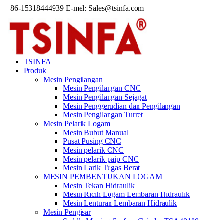
+ 86-15318444939 E-mel: Sales@tsinfa.com
TSINFA
Produk
Mesin Pengilangan
Mesin Pengilangan CNC
Mesin Pengilangan Sejagat
Mesin Penggerudian dan Pengilangan
Mesin Pengilangan Turret
Mesin Pelarik Logam
Mesin Bubut Manual
Pusat Pusing CNC
Mesin pelarik CNC
Mesin pelarik paip CNC
Mesin Larik Tugas Berat
MESIN PEMBENTUKAN LOGAM
Mesin Tekan Hidraulik
Mesin Ricih Logam Lembaran Hidraulik
Mesin Lenturan Lembaran Hidraulik
Mesin Pengisar