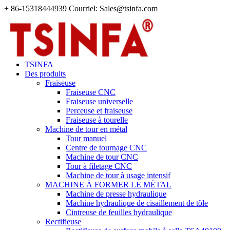
+ 86-15318444939 Courriel: Sales@tsinfa.com
TSINFA
Des produits
Fraiseuse
Fraiseuse CNC
Fraiseuse universelle
Perceuse et fraiseuse
Fraiseuse à tourelle
Machine de tour en métal
Tour manuel
Centre de tournage CNC
Machine de tour CNC
Tour à filetage CNC
Machine de tour à usage intensif
MACHINE À FORMER LE MÉTAL
Machine de presse hydraulique
Machine hydraulique de cisaillement de tôle
Cintreuse de feuilles hydraulique
Rectifieuse