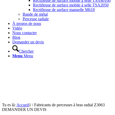
Rectifieuse de surface mobile à selle TSA40100
Rectifieuse de surface mobile à selle TSA2050
Rectifieuse de surface manuelle M618
Bande de métal
Perceuse radiale
À propos de nous
Vidéo
Nous contacter
Blog
Demander un devis
Chercher
Menu
Menu
Tu es là:
Accueil
1
/
Fabricants de perceuses à bras radial Z3063
DEMANDER UN DEVIS