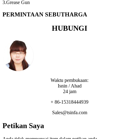
3.Grease Gun
PERMINTAAN SEBUTHARGA
HUBUNGI
Waktu pembukaan:
Isnin / Ahad
24 jam
+ 86-15318444939
Sales@tsinfa.com
Petikan Saya
Anda tidak mempunyai item dalam petikan anda.