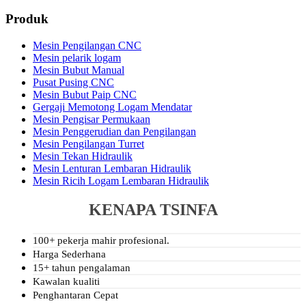
Produk
Mesin Pengilangan CNC
Mesin pelarik logam
Mesin Bubut Manual
Pusat Pusing CNC
Mesin Bubut Paip CNC
Gergaji Memotong Logam Mendatar
Mesin Pengisar Permukaan
Mesin Penggerudian dan Pengilangan
Mesin Pengilangan Turret
Mesin Tekan Hidraulik
Mesin Lenturan Lembaran Hidraulik
Mesin Ricih Logam Lembaran Hidraulik
KENAPA TSINFA
100+ pekerja mahir profesional.
Harga Sederhana
15+ tahun pengalaman
Kawalan kualiti
Penghantaran Cepat