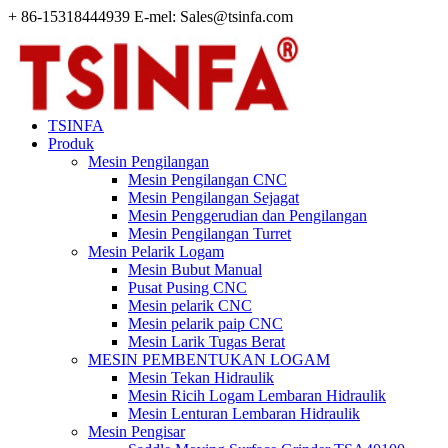
+ 86-15318444939 E-mel: Sales@tsinfa.com
TSINFA
Produk
Mesin Pengilangan
Mesin Pengilangan CNC
Mesin Pengilangan Sejagat
Mesin Penggerudian dan Pengilangan
Mesin Pengilangan Turret
Mesin Pelarik Logam
Mesin Bubut Manual
Pusat Pusing CNC
Mesin pelarik CNC
Mesin pelarik paip CNC
Mesin Larik Tugas Berat
MESIN PEMBENTUKAN LOGAM
Mesin Tekan Hidraulik
Mesin Ricih Logam Lembaran Hidraulik
Mesin Lenturan Lembaran Hidraulik
Mesin Pengisar