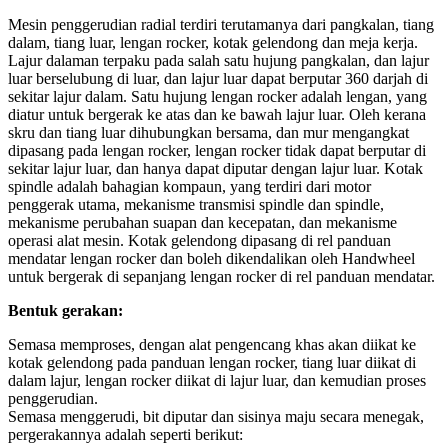
Mesin penggerudian radial terdiri terutamanya dari pangkalan, tiang
dalam, tiang luar, lengan rocker, kotak gelendong dan meja kerja.
Lajur dalaman terpaku pada salah satu hujung pangkalan, dan lajur
luar berselubung di luar, dan lajur luar dapat berputar 360 darjah di
sekitar lajur dalam. Satu hujung lengan rocker adalah lengan, yang
diatur untuk bergerak ke atas dan ke bawah lajur luar. Oleh kerana
skru dan tiang luar dihubungkan bersama, dan mur mengangkat
dipasang pada lengan rocker, lengan rocker tidak dapat berputar di
sekitar lajur luar, dan hanya dapat diputar dengan lajur luar. Kotak
spindle adalah bahagian kompaun, yang terdiri dari motor
penggerak utama, mekanisme transmisi spindle dan spindle,
mekanisme perubahan suapan dan kecepatan, dan mekanisme
operasi alat mesin. Kotak gelendong dipasang di rel panduan
mendatar lengan rocker dan boleh dikendalikan oleh Handwheel
untuk bergerak di sepanjang lengan rocker di rel panduan mendatar.
Bentuk gerakan:
Semasa memproses, dengan alat pengencang khas akan diikat ke
kotak gelendong pada panduan lengan rocker, tiang luar diikat di
dalam lajur, lengan rocker diikat di lajur luar, dan kemudian proses
penggerudian.
Semasa menggerudi, bit diputar dan sisinya maju secara menegak,
pergerakannya adalah seperti berikut: