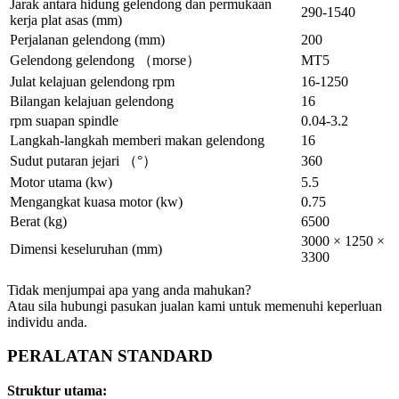
Jarak antara hidung gelendong dan permukaan
290-1540
kerja plat asas (mm)
Perjalanan gelendong (mm)
200
Gelendong gelendong （morse）
MT5
Julat kelajuan gelendong rpm
16-1250
Bilangan kelajuan gelendong
16
rpm suapan spindle
0.04-3.2
Langkah-langkah memberi makan gelendong
16
Sudut putaran jejari （°）
360
Motor utama (kw)
5.5
Mengangkat kuasa motor (kw)
0.75
Berat (kg)
6500
3000 × 1250 ×
Dimensi keseluruhan (mm)
3300
Tidak menjumpai apa yang anda mahukan?
Atau sila hubungi pasukan jualan kami untuk memenuhi keperluan
individu anda.
PERALATAN STANDARD
Struktur utama: