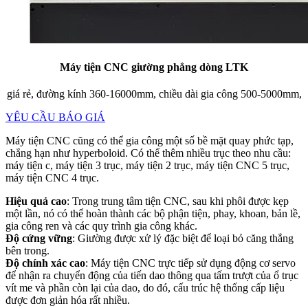
Máy tiện CNC giường phẳng dòng LTK
giá rẻ, đường kính 360-16000mm, chiều dài gia công 500-5000mm,
YÊU CẦU BÁO GIÁ
Máy tiện CNC cũng có thể gia công một số bề mặt quay phức tạp,
chẳng hạn như hyperboloid. Có thể thêm nhiều trục theo nhu cầu:
máy tiện c, máy tiện 3 trục, máy tiện 2 trục, máy tiện CNC 5 trục,
máy tiện CNC 4 trục.
Hiệu quả cao
: Trong trung tâm tiện CNC, sau khi phôi được kẹp
một lần, nó có thể hoàn thành các bộ phận tiện, phay, khoan, bản lề,
gia công ren và các quy trình gia công khác.
Độ cứng vững
: Giường được xử lý đặc biệt để loại bỏ căng thẳng
bên trong.
Độ chính xác cao
: Máy tiện CNC trực tiếp sử dụng động cơ servo
để nhận ra chuyển động của tiến dao thông qua tấm trượt của ổ trục
vít me và phần còn lại của dao, do đó, cấu trúc hệ thống cấp liệu
được đơn giản hóa rất nhiều.