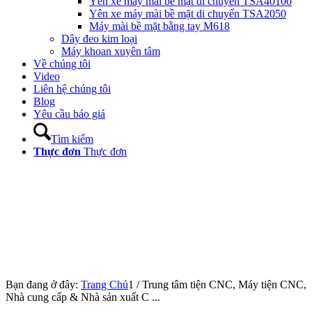
Yên xe máy mài bề mặt di chuyển TSA40100
Yên xe máy mài bề mặt di chuyển TSA2050
Máy mài bề mặt bằng tay M618
Dây đeo kim loại
Máy khoan xuyên tâm
Về chúng tôi
Video
Liên hệ chúng tôi
Blog
Yêu cầu báo giá
Tìm kiếm
Thực đơn
Thực đơn
Bạn đang ở đây:
Trang Chủ
1
/
Trung tâm tiện CNC, Máy tiện CNC,
Nhà cung cấp & Nhà sản xuất C ...