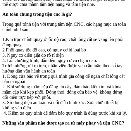
thể được chia thành tâm tiện nặng và tâm tiện nhẹ.
An toàn chung trong tiện cnc là gì?
Trong quá trình tiện với trung tâm tiện CNC, các hạng mục an toàn
chính như sau:
1.Khi trục chính quay ở tốc độ cao, chất lỏng cắt sẽ văng lên phôi
đang quay.
2 Phôi quay tốc độ cao, có nguy cơ bị loại bỏ
3. Nguy cơ điện giật do rò rỉ điện
4. Lỗi chương trình, dẫn đến nguy cơ va chạm dao.
Trước những rủi ro trên, nhân viên được yêu cầu tuân theo sổ tay
hướng dẫn vận hành an toàn
1. Đóng cửa bảo vệ trong quá trình gia công để ngăn chất lỏng cắt
bắn ra ngoài
2. Khi sử dụng mâm cặp đáng tin cậy, đảm bảo kiểm tra và khóa
mâm cặp khi kẹp phôi. Đồng thời, đóng cửa bảo vệ, không đứng
đối diện trực tiếp với phôi.
3. Sử dụng điện an toàn và nối đất chính xác. Sửa chữa thiết bị
không vào điện.
.4. Kiểm tra quy trình để đảm bảo quy trình là đúng trước khi xử lý.
Những sản phẩm nào được tạo ra từ máy phay và tiện CNC?