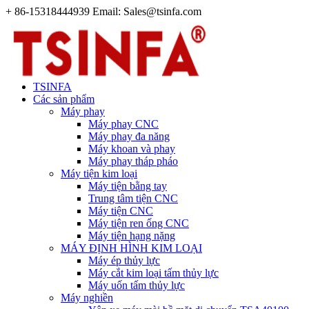
+ 86-15318444939 Email: Sales@tsinfa.com
TSINFA
Các sản phẩm
Máy phay
Máy phay CNC
Máy phay đa năng
Máy khoan và phay
Máy phay tháp pháo
Máy tiện kim loại
Máy tiện bằng tay
Trung tâm tiện CNC
Máy tiện CNC
Máy tiện ren ống CNC
Máy tiện hạng nặng
MÁY ĐỊNH HÌNH KIM LOẠI
Máy ép thủy lực
Máy cắt kim loại tấm thủy lực
Máy uốn tấm thủy lực
Máy nghiền