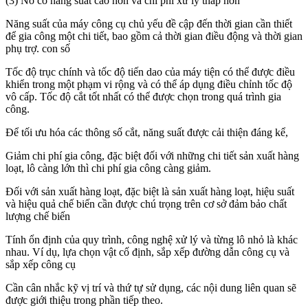
(3) Nó có năng suất cao hơn và chi phí xử lý thấp hơn
Năng suất của máy công cụ chủ yếu đề cập đến thời gian cần thiết
để gia công một chi tiết, bao gồm cả thời gian điều động và thời gian
phụ trợ. con số
Tốc độ trục chính và tốc độ tiến dao của máy tiện có thể được điều
khiển trong một phạm vi rộng và có thể áp dụng điều chỉnh tốc độ
vô cấp. Tốc độ cắt tốt nhất có thể được chọn trong quá trình gia
công.
Để tối ưu hóa các thông số cắt, năng suất được cải thiện đáng kể,
Giảm chi phí gia công, đặc biệt đối với những chi tiết sản xuất hàng
loạt, lô càng lớn thì chi phí gia công càng giảm.
Đối với sản xuất hàng loạt, đặc biệt là sản xuất hàng loạt, hiệu suất
và hiệu quả chế biến cần được chú trọng trên cơ sở đảm bảo chất
lượng chế biến
Tính ổn định của quy trình, công nghệ xử lý và từng lô nhỏ là khác
nhau. Ví dụ, lựa chọn vật cố định, sắp xếp đường dẫn công cụ và
sắp xếp công cụ
Cần cân nhắc kỹ vị trí và thứ tự sử dụng, các nội dung liên quan sẽ
được giới thiệu trong phần tiếp theo.