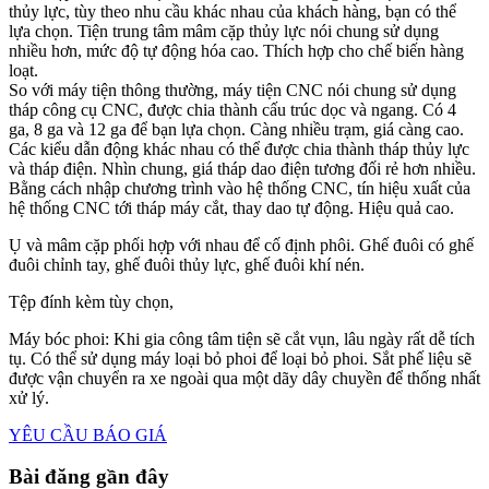
thủy lực, tùy theo nhu cầu khác nhau của khách hàng, bạn có thể
lựa chọn. Tiện trung tâm mâm cặp thủy lực nói chung sử dụng
nhiều hơn, mức độ tự động hóa cao. Thích hợp cho chế biến hàng
loạt.
So với máy tiện thông thường, máy tiện CNC nói chung sử dụng
tháp công cụ CNC, được chia thành cấu trúc dọc và ngang. Có 4
ga, 8 ga và 12 ga để bạn lựa chọn. Càng nhiều trạm, giá càng cao.
Các kiểu dẫn động khác nhau có thể được chia thành tháp thủy lực
và tháp điện. Nhìn chung, giá tháp dao điện tương đối rẻ hơn nhiều.
Bằng cách nhập chương trình vào hệ thống CNC, tín hiệu xuất của
hệ thống CNC tới tháp máy cắt, thay dao tự động. Hiệu quả cao.
Ụ và mâm cặp phối hợp với nhau để cố định phôi. Ghế đuôi có ghế
đuôi chỉnh tay, ghế đuôi thủy lực, ghế đuôi khí nén.
Tệp đính kèm tùy chọn,
Máy bóc phoi: Khi gia công tâm tiện sẽ cắt vụn, lâu ngày rất dễ tích
tụ. Có thể sử dụng máy loại bỏ phoi để loại bỏ phoi. Sắt phế liệu sẽ
được vận chuyển ra xe ngoài qua một dãy dây chuyền để thống nhất
xử lý.
YÊU CẦU BÁO GIÁ
Bài đăng gần đây