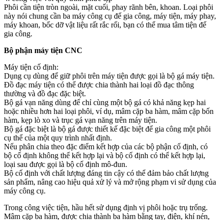
Phôi cần tiện tròn ngoài, mặt cuối, phay rãnh bên, khoan. Loại phôi
này nói chung cần ba máy công cụ để gia công, máy tiện, máy phay,
máy khoan, bốc dỡ vật liệu rất rắc rối, bạn có thể mua tâm tiện để
gia công.
Bộ phận máy tiện CNC
Máy tiện cố định:
Dụng cụ dùng để giữ phôi trên máy tiện được gọi là bộ gá máy tiện.
Đồ đạc máy tiện có thể được chia thành hai loại đồ đạc thông
thường và đồ đạc đặc biệt.
Bộ gá vạn năng dùng để chỉ cùng một bộ gá có khả năng kẹp hai
hoặc nhiều hơn hai loại phôi, ví dụ, mâm cặp ba hàm, mâm cặp bốn
hàm, kẹp lò xo và trục gá vạn năng trên máy tiện.
Bộ gá đặc biệt là bộ gá được thiết kế đặc biệt để gia công một phôi
cụ thể của một quy trình nhất định.
Nếu phân chia theo đặc điểm kết hợp của các bộ phận cố định, có
bộ cố định không thể kết hợp lại và bộ cố định có thể kết hợp lại,
loại sau được gọi là bộ cố định mô-đun.
Bộ cố định với chất lượng đáng tin cậy có thể đảm bảo chất lượng
sản phẩm, nâng cao hiệu quả xử lý và mở rộng phạm vi sử dụng của
máy công cụ.
Trong công việc tiện, hầu hết sử dụng định vị phôi hoặc trụ trống.
Mâm cặp ba hàm, được chia thành ba hàm bằng tay, điện, khí nén,