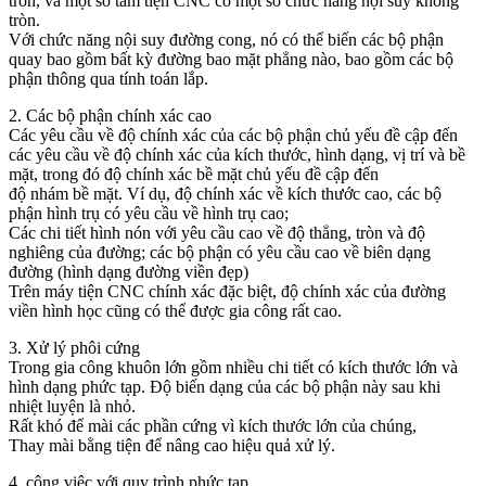
tròn, và một số tâm tiện CNC có một số chức năng nội suy không
tròn.
Với chức năng nội suy đường cong, nó có thể biến các bộ phận
quay bao gồm bất kỳ đường bao mặt phẳng nào, bao gồm các bộ
phận thông qua tính toán lắp.
2. Các bộ phận chính xác cao
Các yêu cầu về độ chính xác của các bộ phận chủ yếu đề cập đến
các yêu cầu về độ chính xác của kích thước, hình dạng, vị trí và bề
mặt, trong đó độ chính xác bề mặt chủ yếu đề cập đến
độ nhám bề mặt. Ví dụ, độ chính xác về kích thước cao, các bộ
phận hình trụ có yêu cầu về hình trụ cao;
Các chi tiết hình nón với yêu cầu cao về độ thẳng, tròn và độ
nghiêng của đường; các bộ phận có yêu cầu cao về biên dạng
đường (hình dạng đường viền đẹp)
Trên máy tiện CNC chính xác đặc biệt, độ chính xác của đường
viền hình học cũng có thể được gia công rất cao.
3. Xử lý phôi cứng
Trong gia công khuôn lớn gồm nhiều chi tiết có kích thước lớn và
hình dạng phức tạp. Độ biến dạng của các bộ phận này sau khi
nhiệt luyện là nhỏ.
Rất khó để mài các phần cứng vì kích thước lớn của chúng,
Thay mài bằng tiện để nâng cao hiệu quả xử lý.
4. công việc với quy trình phức tạp