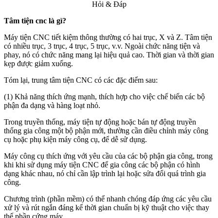
Hỏi & Đáp
Tâm tiện cnc là gì?
Máy tiện CNC tiết kiệm thông thường có hai trục, X và Z. Tâm tiện
có nhiều trục, 3 trục, 4 trục, 5 trục, v.v. Ngoài chức năng tiện và
phay, nó có chức năng mang lại hiệu quả cao. Thời gian và thời gian
kẹp được giảm xuống.
Tóm lại, trung tâm tiện CNC có các đặc điểm sau:
(1) Khả năng thích ứng mạnh, thích hợp cho việc chế biến các bộ
phận đa dạng và hàng loạt nhỏ.
Trong truyền thống, máy tiện tự động hoặc bán tự động truyền
thống gia công một bộ phận mới, thường cần điều chỉnh máy công
cụ hoặc phụ kiện máy công cụ, để dễ sử dụng.
Máy công cụ thích ứng với yêu cầu của các bộ phận gia công, trong
khi khi sử dụng máy tiện CNC để gia công các bộ phận có hình
dạng khác nhau, nó chỉ cần lập trình lại hoặc sửa đổi quá trình gia
công.
Chương trình (phần mềm) có thể nhanh chóng đáp ứng các yêu cầu
xử lý và rút ngắn đáng kể thời gian chuẩn bị kỹ thuật cho việc thay
thế phần cứng máy