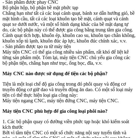
- Sản phẩm được phay CNC
Bộ phận hộp, bộ phận bề mặt phức tạp
Chẳng hạn như tất cả các loại cánh quạt, bánh xe dẫn hướng gió, bề
mặt hình cầu, tất cả các loại khuôn tạo bề mặt, cánh quạt và cánh
quạt xe dưới nước, và một số hình dạng khác của bề mặt dạng tự
do, các bộ phận này có thể được gia công bằng trung tâm gia công.
Cánh quạt tích hợp, khuôn ép, khuôn cao su, khuôn tạo chân không,
khuôn xốp tủ lạnh, khuôn đúc áp lực, khuôn đúc chính xác, v.v.
- Sản phẩm được tạo ra từ máy tiện
Máy tiện CNC có thể gia công nhiều sản phẩm, rất khó để liệt kê
từng sản phẩm một. Tóm lại, máy tiện CNC chủ yếu gia công các
bộ phận tiện, chẳng hạn như trục, ống bọc, đĩa, v.v.
Máy CNC nào được sử dụng để tiện các bộ phận?
Tiện là một loại chế độ gia công trong đó phôi quay và động cơ
truyền động cơ giữ dao và truyền động ăn dao. Có một số loại máy
tiện có thể thực hiện loại gia công này:
Máy tiện ngang CNC, máy tiện đứng CNC, máy tiện CNC.
Máy tiện CNC phù hợp để gia công loại phôi nào?
1. Các bộ phận quay có đường viền phức tạp hoặc khó kiểm soát
kích thước
Bởi vì tâm tiện CNC có một số chức năng nội suy tuyến tính và