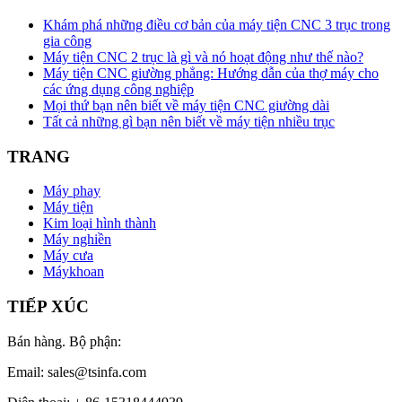
Khám phá những điều cơ bản của máy tiện CNC 3 trục trong
gia công
Máy tiện CNC 2 trục là gì và nó hoạt động như thế nào?
Máy tiện CNC giường phẳng: Hướng dẫn của thợ máy cho
các ứng dụng công nghiệp
Mọi thứ bạn nên biết về máy tiện CNC giường dài
Tất cả những gì bạn nên biết về máy tiện nhiều trục
TRANG
Máy phay
Máy tiện
Kim loại hình thành
Máy nghiền
Máy cưa
Máykhoan
TIẾP XÚC
Bán hàng. Bộ phận:
Email: sales@tsinfa.com