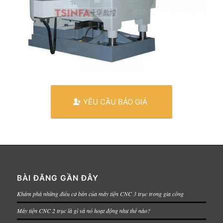
YÊU CẦU BÁO GIÁ
BÀI ĐĂNG GẦN ĐÂY
Khám phá những điều cơ bản của máy tiện CNC 3 trục trong gia công
Máy tiện CNC 2 trục là gì và nó hoạt động như thế nào?