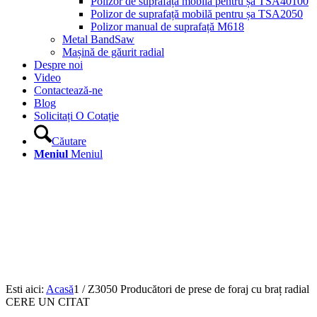
Polizor de suprafață mobilă pentru șa TSA40100
Polizor de suprafață mobilă pentru șa TSA2050
Polizor manual de suprafață M618
Metal BandSaw
Mașină de găurit radial
Despre noi
Video
Contactează-ne
Blog
Solicitați O Cotație
Căutare
Meniul
Meniul
Esti aici:
Acasă
1
/
Z3050 Producători de prese de foraj cu braț radial
CERE UN CITAT