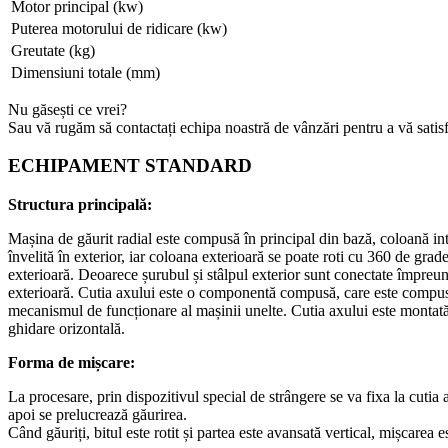
Motor principal (kw)
Puterea motorului de ridicare (kw)
Greutate (kg)
Dimensiuni totale (mm)
Nu găsești ce vrei?
Sau vă rugăm să contactați echipa noastră de vânzări pentru a vă satis
ECHIPAMENT STANDARD
Structura principală:
Mașina de găurit radial este compusă în principal din bază, coloană inte
învelită în exterior, iar coloana exterioară se poate roti cu 360 de grad
exterioară. Deoarece șurubul și stâlpul exterior sunt conectate împreună,
exterioară. Cutia axului este o componentă compusă, care este compusă
mecanismul de funcționare al mașinii unelte. Cutia axului este montată 
ghidare orizontală.
Forma de mișcare:
La procesare, prin dispozitivul special de strângere se va fixa la cutia 
apoi se prelucrează găurirea.
Când găuriți, bitul este rotit și partea este avansată vertical, mișcare