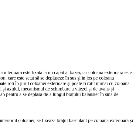
interioară este fixată la un capăt al bazei, iar coloana exterioară este
on, care este setat să se deplaseze în sus și în jos pe coloana
ate roti în jurul coloanei exterioare și poate fi rotit numai cu coloana
 și axului, mecanismul de schimbare a vitezei și de avans și
an pentru a se deplasa de-a lungul brațului balansier în șina de
interiorul coloanei, se fixează brațul basculant pe coloana exterioară și