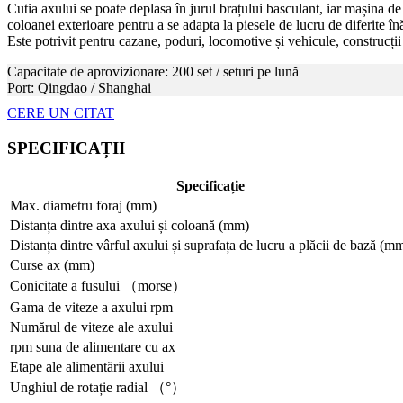
Cutia axului se poate deplasa în jurul brațului basculant, iar mașina de 
coloanei exterioare pentru a se adapta la piesele de lucru de diferite în
Este potrivit pentru cazane, poduri, locomotive și vehicule, construcții n
Capacitate de aprovizionare: 200 set / seturi pe lună
Port: Qingdao / Shanghai
CERE UN CITAT
SPECIFICAȚII
Specificație
Max. diametru foraj (mm)
Distanța dintre axa axului și coloană (mm)
Distanța dintre vârful axului și suprafața de lucru a plăcii de bază (m
Curse ax (mm)
Conicitate a fusului （morse）
Gama de viteze a axului rpm
Numărul de viteze ale axului
rpm suna de alimentare cu ax
Etape ale alimentării axului
Unghiul de rotație radial （°）