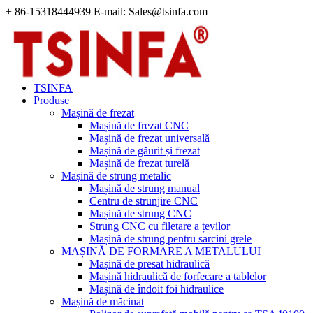
+ 86-15318444939 E-mail: Sales@tsinfa.com
TSINFA
Produse
Mașină de frezat
Mașină de frezat CNC
Mașină de frezat universală
Mașină de găurit și frezat
Mașină de frezat turelă
Mașină de strung metalic
Mașină de strung manual
Centru de strunjire CNC
Mașină de strung CNC
Strung CNC cu filetare a țevilor
Mașină de strung pentru sarcini grele
MAȘINĂ DE FORMARE A METALULUI
Mașină de presat hidraulică
Mașină hidraulică de forfecare a tablelor
Mașină de îndoit foi hidraulice
Mașină de măcinat