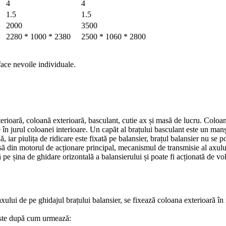
4
4
1.5
1.5
2000
3500
2280 * 1000 * 2380
2500 * 1060 * 2800
face nevoile individuale.
rioară, coloană exterioară, basculant, cutie ax și masă de lucru. Coloana 
e în jurul coloanei interioare. Un capăt al brațului basculant este un manș
 iar piulița de ridicare este fixată pe balansier, brațul balansier nu se po
 din motorul de acționare principal, mecanismul de transmisie al axului
pe șina de ghidare orizontală a balansierului și poate fi acționată de vol
axului de pe ghidajul brațului balansier, se fixează coloana exterioară în 
a este după cum urmează: