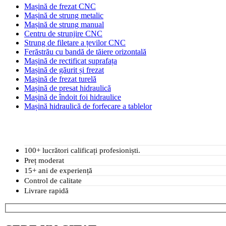
Mașină de frezat CNC
Mașină de strung metalic
Mașină de strung manual
Centru de strunjire CNC
Strung de filetare a țevilor CNC
Ferăstrău cu bandă de tăiere orizontală
Mașină de rectificat suprafața
Mașină de găurit și frezat
Mașină de frezat turelă
Mașină de presat hidraulică
Mașină de îndoit foi hidraulice
Mașină hidraulică de forfecare a tablelor
100+ lucrători calificați profesioniști.
Preț moderat
15+ ani de experiență
Control de calitate
Livrare rapidă