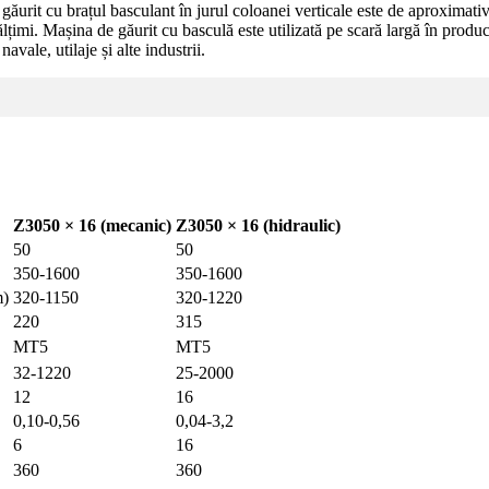
găurit cu brațul basculant în jurul coloanei verticale este de aproximativ
ălțimi. Mașina de găurit cu basculă este utilizată pe scară largă în produ
avale, utilaje și alte industrii.
Z3050 × 16 (mecanic)
Z3050 × 16 (hidraulic)
50
50
350-1600
350-1600
m)
320-1150
320-1220
220
315
MT5
MT5
32-1220
25-2000
12
16
0,10-0,56
0,04-3,2
6
16
360
360