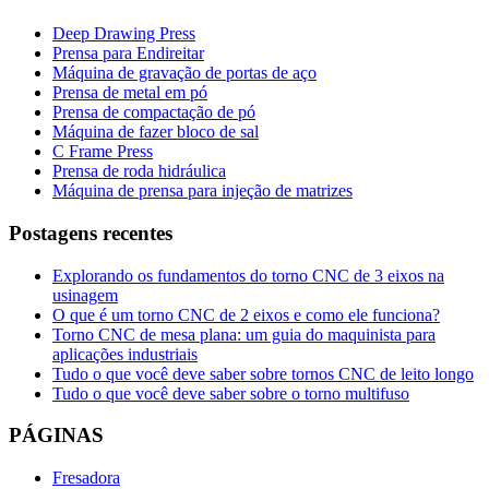
Deep Drawing Press
Prensa para Endireitar
Máquina de gravação de portas de aço
Prensa de metal em pó
Prensa de compactação de pó
Máquina de fazer bloco de sal
C Frame Press
Prensa de roda hidráulica
Máquina de prensa para injeção de matrizes
Postagens recentes
Explorando os fundamentos do torno CNC de 3 eixos na
usinagem
O que é um torno CNC de 2 eixos e como ele funciona?
Torno CNC de mesa plana: um guia do maquinista para
aplicações industriais
Tudo o que você deve saber sobre tornos CNC de leito longo
Tudo o que você deve saber sobre o torno multifuso
PÁGINAS
Fresadora