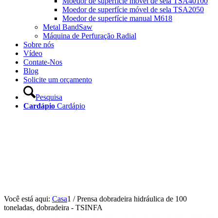
Moedor de superfície móvel de sela TSA40100
Moedor de superfície móvel de sela TSA2050
Moedor de superfície manual M618
Metal BandSaw
Máquina de Perfuração Radial
Sobre nós
Vídeo
Contate-Nos
Blog
Solicite um orçamento
Pesquisa
Cardápio
Cardápio
Você está aqui:
Casa
1
/
Prensa dobradeira hidráulica de 100
toneladas, dobradeira - TSINFA