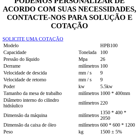
PODEMOS PERSONALIZAR DE
ACORDO COM SUAS NECESSIDADES,
CONTACTE-NOS PARA SOLUÇÃO E
COTAÇÃO
SOLICITE UMA COTAÇÃO
Modelo
HPB100
Capacidade
Tonelada
100
Pressão do líquido
Mpa
26
Derrame
milímetros
100
Velocidade de descida
mm / s
9
Velocidade de retorno
mm / s
9
Poder
kw
5.5kw
Tamanho da mesa de trabalho
milímetros
1000 * 400mm
Diâmetro interno do cilindro
milímetros
220
hidráulico
1350 * 400 *
Dimensão da máquina
milímetros
2050
Dimensão da caixa de óleo
milímetros
600 * 600 * 1200
Peso
kg
1500 ± 5%