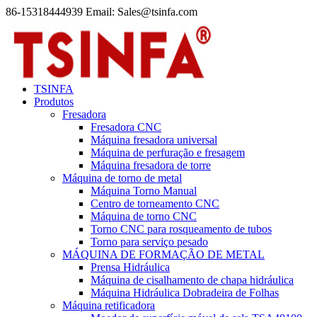
86-15318444939 Email: Sales@tsinfa.com
TSINFA
Produtos
Fresadora
Fresadora CNC
Máquina fresadora universal
Máquina de perfuração e fresagem
Máquina fresadora de torre
Máquina de torno de metal
Máquina Torno Manual
Centro de torneamento CNC
Máquina de torno CNC
Torno CNC para rosqueamento de tubos
Torno para serviço pesado
MÁQUINA DE FORMAÇÃO DE METAL
Prensa Hidráulica
Máquina de cisalhamento de chapa hidráulica
Máquina Hidráulica Dobradeira de Folhas
Máquina retificadora