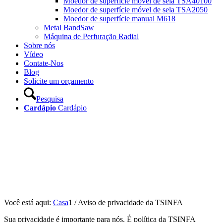
Moedor de superfície móvel de sela TSA40100
Moedor de superfície móvel de sela TSA2050
Moedor de superfície manual M618
Metal BandSaw
Máquina de Perfuração Radial
Sobre nós
Vídeo
Contate-Nos
Blog
Solicite um orçamento
Pesquisa
Cardápio
Cardápio
Você está aqui:
Casa
1
/
Aviso de privacidade da TSINFA
Sua privacidade é importante para nós. É política da TSINFA