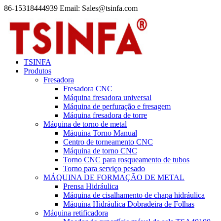
86-15318444939 Email: Sales@tsinfa.com
TSINFA
Produtos
Fresadora
Fresadora CNC
Máquina fresadora universal
Máquina de perfuração e fresagem
Máquina fresadora de torre
Máquina de torno de metal
Máquina Torno Manual
Centro de torneamento CNC
Máquina de torno CNC
Torno CNC para rosqueamento de tubos
Torno para serviço pesado
MÁQUINA DE FORMAÇÃO DE METAL
Prensa Hidráulica
Máquina de cisalhamento de chapa hidráulica
Máquina Hidráulica Dobradeira de Folhas
Máquina retificadora