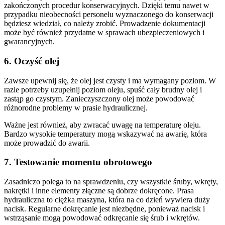
zakończonych procedur konserwacyjnych. Dzięki temu nawet w
przypadku nieobecności personelu wyznaczonego do konserwacji
będziesz wiedział, co należy zrobić. Prowadzenie dokumentacji
może być również przydatne w sprawach ubezpieczeniowych i
gwarancyjnych.
6. Oczyść olej
Zawsze upewnij się, że olej jest czysty i ma wymagany poziom. W
razie potrzeby uzupełnij poziom oleju, spuść cały brudny olej i
zastąp go czystym. Zanieczyszczony olej może powodować
różnorodne problemy w prasie hydraulicznej.
Ważne jest również, aby zwracać uwagę na temperaturę oleju.
Bardzo wysokie temperatury mogą wskazywać na awarię, która
może prowadzić do awarii.
7. Testowanie momentu obrotowego
Zasadniczo polega to na sprawdzeniu, czy wszystkie śruby, wkręty,
nakrętki i inne elementy złączne są dobrze dokręcone. Prasa
hydrauliczna to ciężka maszyna, która na co dzień wywiera duży
nacisk. Regularne dokręcanie jest niezbędne, ponieważ nacisk i
wstrząsanie mogą powodować odkręcanie się śrub i wkrętów.