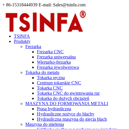
+ 86-15318444939 E-mail: Sales@tsinfa.com
TSINFA
Produkty
Frezarka
Frezarka CNC
Frezarka uniwersalna
Wiertarko-frezarka
Frezarka rewolwerowa
Tokarka do metalu
Tokarka ręczna
Centrum tokarskie CNC
Tokarka CNC
Tokarka CNC do gwintowania rur
Tokarka do dużych obciążeń
MASZYNA DO FORMOWANIA METALI
Prasa hydrauliczna
Hydrauliczne nożyce do blachy
Hydrauliczna maszyna do gięcia blach
Maszyna do mielenia