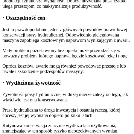
produkcji i zmniejsza wydajność. Dobrze utrzymana prasa rzadko
ulega przestojom, co maksymalizuje produktywność.
· Oszczędność cen
Jest to prawdopodobnie jeden z głównych powodów prawidłowej
konserwacji prasy hydraulicznej. Odpowiednio pielęgnowana
maszyna zapobiega kosztownym naprawom wynikającym z awarii.
Mały problem pozostawiony bez opieki może przerodzić się w
poważny problem, którego naprawa będzie kosztować rękę i nogę.
Oprócz kosztów, awarie mogą również powodować przestoje lub
trwałe uszkodzenie podzespołów maszyny.
· Wydłużona żywotność
Żywotność prasy hydraulicznej w dużej mierze zależy od tego, jak
właściwie jest ona konserwowana.
Prasa hydrauliczna to droga inwestycja i ostatnią rzeczą, której
chcesz, jest jej wymiana dopiero po kilku latach.
Rutynowa konserwacja znacznie wydłuża lata użytkowania,
zmniejszając w ten sposób ryzyko nieoczekiwanych wymian.