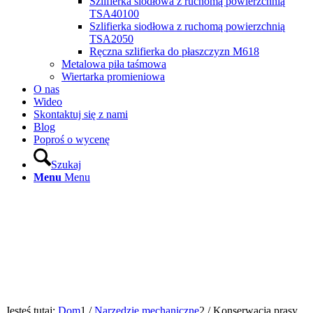
Szlifierka siodłowa z ruchomą powierzchnią
TSA40100
Szlifierka siodłowa z ruchomą powierzchnią
TSA2050
Ręczna szlifierka do płaszczyzn M618
Metalowa piła taśmowa
Wiertarka promieniowa
O nas
Wideo
Skontaktuj się z nami
Blog
Poproś o wycenę
Szukaj
Menu
Menu
Jesteś tutaj:
Dom
1
/
Narzędzie mechaniczne
2
/
Konserwacja prasy