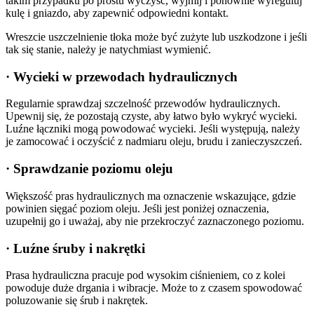
takim przypadku po prostu wyczyść, wyjmij i ponownie wyreguluj
kulę i gniazdo, aby zapewnić odpowiedni kontakt.
Wreszcie uszczelnienie tłoka może być zużyte lub uszkodzone i jeśli
tak się stanie, należy je natychmiast wymienić.
· Wycieki w przewodach hydraulicznych
Regularnie sprawdzaj szczelność przewodów hydraulicznych.
Upewnij się, że pozostają czyste, aby łatwo było wykryć wycieki.
Luźne łączniki mogą powodować wycieki. Jeśli występują, należy
je zamocować i oczyścić z nadmiaru oleju, brudu i zanieczyszczeń.
· Sprawdzanie poziomu oleju
Większość pras hydraulicznych ma oznaczenie wskazujące, gdzie
powinien sięgać poziom oleju. Jeśli jest poniżej oznaczenia,
uzupełnij go i uważaj, aby nie przekroczyć zaznaczonego poziomu.
· Luźne śruby i nakrętki
Prasa hydrauliczna pracuje pod wysokim ciśnieniem, co z kolei
powoduje duże drgania i wibracje. Może to z czasem spowodować
poluzowanie się śrub i nakrętek.