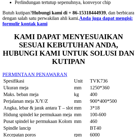
Perlindungan tertutup sepenuhnya, konveyor chip
Butuh kutipan?
Hubungi kami di + 86-15318444939
, dan berbicara
dengan salah satu perwakilan ahli kami.
Anda juga dapat mengisi:
formulir kontak kami
KAMI DAPAT MENYESUAIKAN
SESUAI KEBUTUHAN ANDA,
HUBUNGI KAMI UNTUK SOLUSI DAN
KUTIPAN
PERMINTAAN PENAWARAN
Spesifikasi
Unit
TVK736
Ukuran meja
mm
1250*360
Maks. beban meja
kg
400
Perjalanan meja X/Y/Z
mm
900*400*500
Angka, lebar & jarak antara T – slot
mm
3*18
Hidung spindel ke permukaan meja
mm
100-600
Pusat spindel ke permukaan Kolom
mm
460
Spindle lancip
BT40
Kecepatan poros
rpm
6000