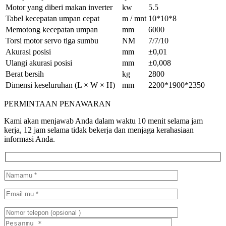
Motor yang diberi makan inverter
kw
5.5
Tabel kecepatan umpan cepat
m / mnt
10*10*8
Memotong kecepatan umpan
mm
6000
Torsi motor servo tiga sumbu
NM
7/7/10
Akurasi posisi
mm
±0,01
Ulangi akurasi posisi
mm
±0,008
Berat bersih
kg
2800
Dimensi keseluruhan (L × W × H)
mm
2200*1900*2350
PERMINTAAN PENAWARAN
Kami akan menjawab Anda dalam waktu 10 menit selama jam
kerja, 12 jam selama tidak bekerja dan menjaga kerahasiaan
informasi Anda.