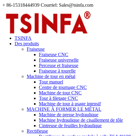
+ 86-15318444939 Courriel: Sales@tsinfa.com
TSINFA
Des produits
Fraiseuse
Fraiseuse CNC
Fraiseuse universelle
Perceuse et fraiseuse
Fraiseuse à tourelle
Machine de tour en métal
Tour manuel
Centre de tournage CNC
Machine de tour CNC
Tour à filetage CNC
Machine de tour à usage intensif
MACHINE À FORMER LE MÉTAL
Machine de presse hydraulique
Machine hydraulique de cisaillement de tôle
Cintreuse de feuilles hydraulique
Rectifieuse