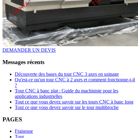
DEMANDER UN DEVIS
Messages récents
Découverte des bases du tour CNC 3 axes en usinage
Qu'est-ce qu'un tour CNC à 2 axes et comment fonctionne-t-il
?
Tour CNC à banc plat : Guide du machiniste pour les
applications industrielles
Tout ce que vous devez savoir sur les tours CNC à banc long
Tout ce que vous devez savoir sur le tour multibroche
PAGES
Fraiseuse
Tour