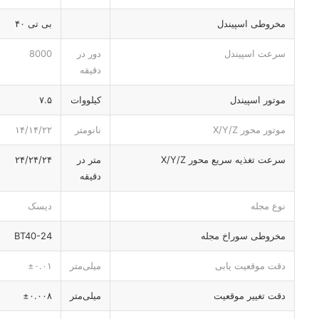
مخروطی اسپیندل
بی تی ۴۰
سرعت اسپیندل
دور در
8000
دقیقه
موتور اسپیندل
کیلووات
۷.۵
موتور محور X/Y/Z
نانومتر
۱۴/۱۴/۲۲
سرعت تغذیه سریع محور X/Y/Z
متر در
۲۴/۲۴/۲۴
دقیقه
نوع مجله
دیسک
مخروطی سوراخ مجله
BT40-24
دقت موقعیت یابی
میلی‌متر
±۰.۰۱
دقت تغییر موقعیت
میلی‌متر
±۰.۰۰۸