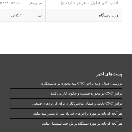
اندازه کلی (طول × عرض × ارتفاع)
میلی‌متر
۲۶۵۰×۲۲۸۰×۲۵۵۰
وزن دستگاه
تی
۵.۲ تن
پست‌های اخیر
بررسی اصول اولیه تراش CNC سه محوره در ماشینکاری
تراش CNC دو محوره چیست و چگونه کار می‌کند؟
تراش CNC تخت: راهنمای ماشین‌کاران برای کاربردهای صنعتی
هر آنچه که باید در مورد تراش‌های سی‌ان‌سی با بستر بلند بدانید
هر آنچه که باید در مورد دستگاه تراش چند اسپیندل بدانید