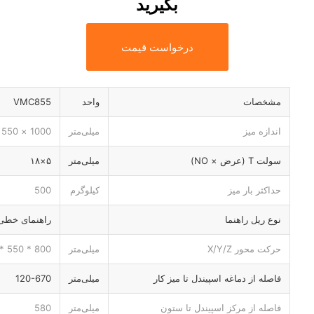
بگیرید
درخواست قیمت
مشخصات
واحد
VMC855
اندازه میز
میلی‌متر
1000 × 550
سولت T (عرض × NO)
میلی‌متر
۵×۱۸
حداکثر بار میز
کیلوگرم
500
نوع ریل راهنما
راهنمای خطی /Y/Z
حرکت محور X/Y/Z
میلی‌متر
800 * 550 * 550
فاصله از دماغه اسپیندل تا میز کار
میلی‌متر
120-670
فاصله از مرکز اسپیندل تا ستون
میلی‌متر
580