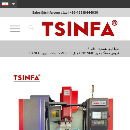
‎+86-15318444939 ایمیل: Sales@tsinfa.com
شما اینجا هستید:
خانه
/
فروش دستگاه فرز CNC VMC مدل VMC855، ساخت چین، TSINFA