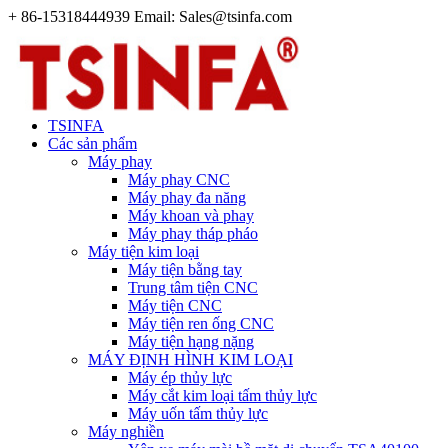
+ 86-15318444939 Email: Sales@tsinfa.com
TSINFA
Các sản phẩm
Máy phay
Máy phay CNC
Máy phay đa năng
Máy khoan và phay
Máy phay tháp pháo
Máy tiện kim loại
Máy tiện bằng tay
Trung tâm tiện CNC
Máy tiện CNC
Máy tiện ren ống CNC
Máy tiện hạng nặng
MÁY ĐỊNH HÌNH KIM LOẠI
Máy ép thủy lực
Máy cắt kim loại tấm thủy lực
Máy uốn tấm thủy lực
Máy nghiền