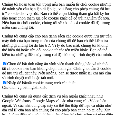
Chúng tôi hoàn toàn tôn trọng nếu bạn muốn từ chối cookie nhưng
để tránh yêu cầu bạn lặp đi lặp lại, vui lòng cho phép chúng tôi lưu
trữ cookie cho việc đó. Bạn có thể chọn không tham gia bất kỳ lúc
nào hoặc chọn tham gia các cookie khác để có trải nghiệm tốt hơn.
Nếu bạn từ chối cookie, chúng tôi sẽ xóa tất cả cookie đã đặt trong
miền của chúng tôi.
Chúng tôi cung cấp cho bạn danh sách các cookie được lưu trữ trên
máy tính của bạn trong miền của chúng tôi để bạn có thể kiểm tra
những gì chúng tôi đã lưu trữ. Vì lý do bảo mật, chúng tôi không
thể hiển thị hoặc sửa đổi cookie từ các tên miền khác. Bạn có thể
kiểm tra những điều này trong cài đặt bảo mật trình duyệt của mình.
Chọn để bật tính năng ẩn vĩnh viễn thanh thông báo và từ chối
tất cả cookie nếu bạn không chọn tham gia. Chúng tôi cần 2 cookie
để lưu trữ cài đặt này. Nếu không, bạn sẽ được nhắc lại khi mở cửa
sổ trình duyệt mới hoặc tab mới.
Nhấp để bật/tắt cookie trang web cần thiết.
Các dịch vụ bên ngoài khác
Chúng tôi cũng sử dụng các dịch vụ bên ngoài khác nhau như
Google Webfonts, Google Maps và các nhà cung cấp Video bên
ngoài. Vì các nhà cung cấp này có thể thu thập dữ liệu cá nhân như
địa chỉ IP của bạn nên chúng tôi cho phép bạn chặn họ tại đây. Xin
lưu ý rằng điều này có thể làm giảm đáng kể chức năng và giao diện