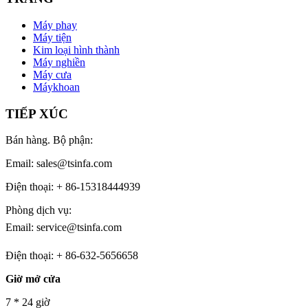
Máy phay
Máy tiện
Kim loại hình thành
Máy nghiền
Máy cưa
Máykhoan
TIẾP XÚC
Bán hàng. Bộ phận:
Email: sales@tsinfa.com
Điện thoại: + 86-15318444939
Phòng dịch vụ:
Email: service@tsinfa.com
Điện thoại: + 86-632-5656658
Giờ mở cửa
7 * 24 giờ