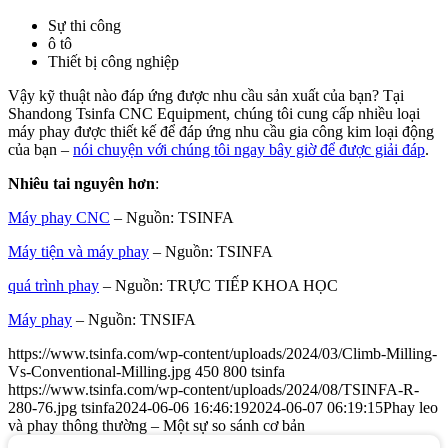
Sự thi công
ô tô
Thiết bị công nghiệp
Vậy kỹ thuật nào đáp ứng được nhu cầu sản xuất của bạn? Tại
Shandong Tsinfa CNC Equipment, chúng tôi cung cấp nhiều loại
máy phay được thiết kế để đáp ứng nhu cầu gia công kim loại động
của bạn –
nói chuyện với chúng tôi ngay bây giờ để được giải đáp
.
Nhiêu tai nguyên hơn
:
Máy phay CNC
– Nguồn: TSINFA
Máy tiện và máy phay
– Nguồn: TSINFA
quá trình phay
– Nguồn: TRỰC TIẾP KHOA HỌC
Máy phay
– Nguồn: TNSIFA
https://www.tsinfa.com/wp-content/uploads/2024/03/Climb-Milling-
Vs-Conventional-Milling.jpg
450
800
tsinfa
https://www.tsinfa.com/wp-content/uploads/2024/08/TSINFA-R-
280-76.jpg
tsinfa
2024-06-06 16:46:19
2024-06-07 06:19:15
Phay leo
và phay thông thường – Một sự so sánh cơ bản