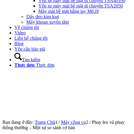
Yên xe máy mài bề mặt di chuyển TSA40100
Yên xe máy mài bề mặt di chuyển TSA2050
Máy mài bề mặt bằng tay M618
Dây đeo kim loại
Máy khoan xuyên tâm
Về chúng tôi
Video
Liên hệ chúng tôi
Blog
Yêu cầu báo giá
Tìm kiếm
Thực đơn
Thực đơn
Bạn đang ở đây:
Trang Chủ
1
/
Máy công cụ
2
/
Phay leo và phay
thông thường – Một sự so sánh cơ bản