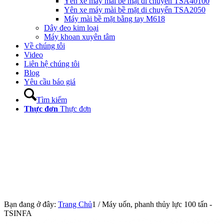
Yên xe máy mài bề mặt di chuyển TSA40100
Yên xe máy mài bề mặt di chuyển TSA2050
Máy mài bề mặt bằng tay M618
Dây đeo kim loại
Máy khoan xuyên tâm
Về chúng tôi
Video
Liên hệ chúng tôi
Blog
Yêu cầu báo giá
Tìm kiếm
Thực đơn
Thực đơn
Bạn đang ở đây:
Trang Chủ
1
/
Máy uốn, phanh thủy lực 100 tấn -
TSINFA