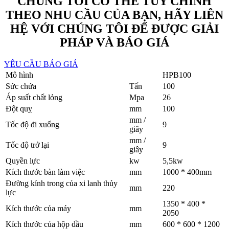
CHÚNG TÔI CÓ THỂ TÙY CHỈNH
THEO NHU CẦU CỦA BẠN, HÃY LIÊN
HỆ VỚI CHÚNG TÔI ĐỂ ĐƯỢC GIẢI
PHÁP VÀ BÁO GIÁ
YÊU CẦU BÁO GIÁ
Mô hình
HPB100
Sức chứa
Tấn
100
Áp suất chất lỏng
Mpa
26
Đột quỵ
mm
100
mm /
Tốc độ đi xuống
9
giây
mm /
Tốc độ trở lại
9
giây
Quyền lực
kw
5,5kw
Kích thước bàn làm việc
mm
1000 * 400mm
Đường kính trong của xi lanh thủy
mm
220
lực
1350 * 400 *
Kích thước của máy
mm
2050
Kích thước của hộp dầu
mm
600 * 600 * 1200