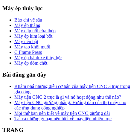
Máy ép thủy lực
Báo chí vẽ sâu
Máy ép thẳng
Máy dập nổi cửa thép
Máy ép kim loại bột
Máy nén bột
Máy tạo khối muối
C Frame Press
Máy ép bánh xe thủy lực
Máy ép đốm chết
Bài đăng gần đây
Khám phá những điều cơ bản của máy tiện CNC 3 trục trong
gia công
Máy tiện CNC 2 trục là gì và nó hoạt động như thế nào?
Máy tiện CNC giường phẳng: Hướng dẫn của thợ máy cho
các ứng dụng công nghiệp
Mọi thứ bạn nên biết về máy tiện CNC giường dài
Tất cả những gì bạn nên biết về máy tiện nhiều trục
TRANG