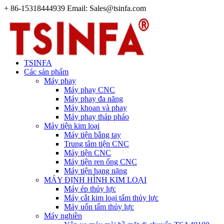
+ 86-15318444939 Email: Sales@tsinfa.com
TSINFA
Các sản phẩm
Máy phay
Máy phay CNC
Máy phay đa năng
Máy khoan và phay
Máy phay tháp pháo
Máy tiện kim loại
Máy tiện bằng tay
Trung tâm tiện CNC
Máy tiện CNC
Máy tiện ren ống CNC
Máy tiện hạng nặng
MÁY ĐỊNH HÌNH KIM LOẠI
Máy ép thủy lực
Máy cắt kim loại tấm thủy lực
Máy uốn tấm thủy lực
Máy nghiền