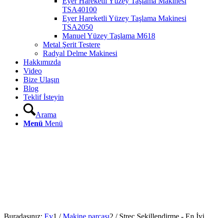
Eyer Hareketli Yüzey Taşlama Makinesi
TSA40100
Eyer Hareketli Yüzey Taşlama Makinesi
TSA2050
Manuel Yüzey Taşlama M618
Metal Şerit Testere
Radyal Delme Makinesi
Hakkımızda
Video
Bize Ulaşın
Blog
Teklif İsteyin
Arama
Menü
Menü
Buradasınız:
Ev
1
/
Makine parçası
2
/
Streç Şekillendirme - En İyi