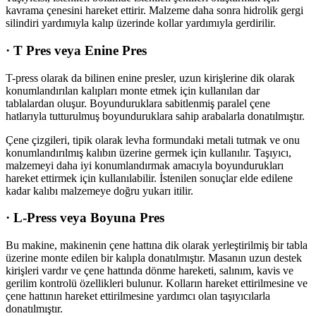
kavrama çenesini hareket ettirir. Malzeme daha sonra hidrolik gergi
silindiri yardımıyla kalıp üzerinde kollar yardımıyla gerdirilir.
· T Pres veya Enine Pres
T-press olarak da bilinen enine presler, uzun kirişlerine dik olarak
konumlandırılan kalıpları monte etmek için kullanılan dar
tablalardan oluşur. Boyunduruklara sabitlenmiş paralel çene
hatlarıyla tutturulmuş boyunduruklara sahip arabalarla donatılmıştır.
Çene çizgileri, tipik olarak levha formundaki metali tutmak ve onu
konumlandırılmış kalıbın üzerine germek için kullanılır. Taşıyıcı,
malzemeyi daha iyi konumlandırmak amacıyla boyundurukları
hareket ettirmek için kullanılabilir. İstenilen sonuçlar elde edilene
kadar kalıbı malzemeye doğru yukarı itilir.
· L-Press veya Boyuna Pres
Bu makine, makinenin çene hattına dik olarak yerleştirilmiş bir tabla
üzerine monte edilen bir kalıpla donatılmıştır. Masanın uzun destek
kirişleri vardır ve çene hattında dönme hareketi, salınım, kavis ve
gerilim kontrolü özellikleri bulunur. Kolların hareket ettirilmesine ve
çene hattının hareket ettirilmesine yardımcı olan taşıyıcılarla
donatılmıştır.