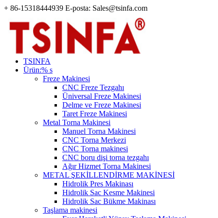
+ 86-15318444939 E-posta: Sales@tsinfa.com
TSINFA
Ürün:% s
Freze Makinesi
CNC Freze Tezgahı
Üniversal Freze Makinesi
Delme ve Freze Makinesi
Taret Freze Makinesi
Metal Torna Makinesi
Manuel Torna Makinesi
CNC Torna Merkezi
CNC Torna makinesi
CNC boru dişi torna tezgahı
Ağır Hizmet Torna Makinesi
METAL ŞEKİLLENDİRME MAKİNESİ
Hidrolik Pres Makinası
Hidrolik Sac Kesme Makinesi
Hidrolik Sac Bükme Makinası
Taşlama makinesi