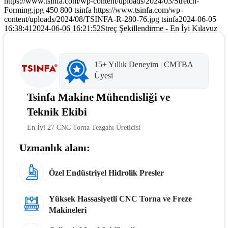
https://www.tsinfa.com/wp-content/uploads/2024/03/Stretch-
Forming.jpg
450
800
tsinfa
https://www.tsinfa.com/wp-
content/uploads/2024/08/TSINFA-R-280-76.jpg
tsinfa
2024-06-05
16:38:41
2024-06-06 16:21:52
Streç Şekillendirme - En İyi Kılavuz
15+ Yıllık Deneyim | CMTBA
Üyesi
Tsinfa Makine Mühendisliği ve
Teknik Ekibi
En İyi 27 CNC Torna Tezgahı Üreticisi
Uzmanlık alanı:
Özel Endüstriyel Hidrolik Presler
Yüksek Hassasiyetli CNC Torna ve Freze
Makineleri