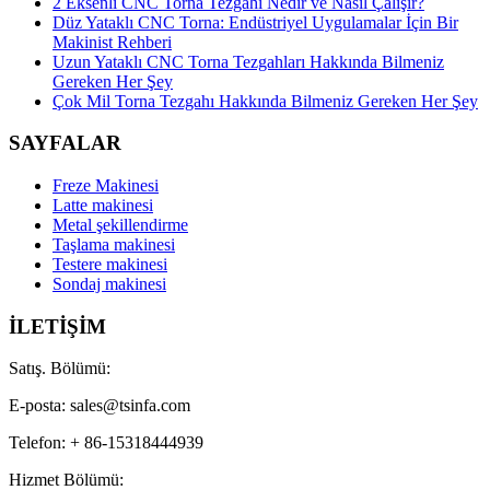
2 Eksenli CNC Torna Tezgahı Nedir ve Nasıl Çalışır?
Düz Yataklı CNC Torna: Endüstriyel Uygulamalar İçin Bir
Makinist Rehberi
Uzun Yataklı CNC Torna Tezgahları Hakkında Bilmeniz
Gereken Her Şey
Çok Mil Torna Tezgahı Hakkında Bilmeniz Gereken Her Şey
SAYFALAR
Freze Makinesi
Latte makinesi
Metal şekillendirme
Taşlama makinesi
Testere makinesi
Sondaj makinesi
İLETİŞİM
Satış. Bölümü:
E-posta: sales@tsinfa.com
Telefon: + 86-15318444939
Hizmet Bölümü: