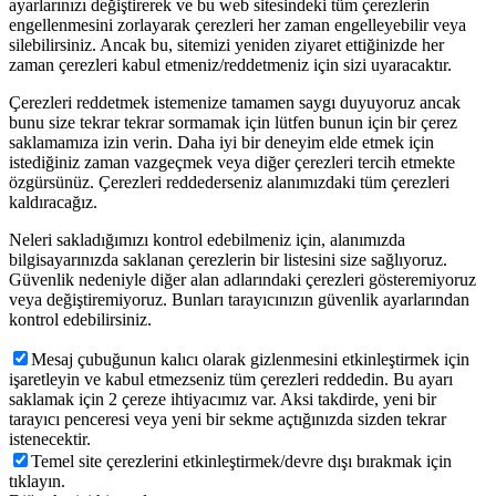
ayarlarınızı değiştirerek ve bu web sitesindeki tüm çerezlerin
engellenmesini zorlayarak çerezleri her zaman engelleyebilir veya
silebilirsiniz. Ancak bu, sitemizi yeniden ziyaret ettiğinizde her
zaman çerezleri kabul etmeniz/reddetmeniz için sizi uyaracaktır.
Çerezleri reddetmek istemenize tamamen saygı duyuyoruz ancak
bunu size tekrar tekrar sormamak için lütfen bunun için bir çerez
saklamamıza izin verin. Daha iyi bir deneyim elde etmek için
istediğiniz zaman vazgeçmek veya diğer çerezleri tercih etmekte
özgürsünüz. Çerezleri reddederseniz alanımızdaki tüm çerezleri
kaldıracağız.
Neleri sakladığımızı kontrol edebilmeniz için, alanımızda
bilgisayarınızda saklanan çerezlerin bir listesini size sağlıyoruz.
Güvenlik nedeniyle diğer alan adlarındaki çerezleri gösteremiyoruz
veya değiştiremiyoruz. Bunları tarayıcınızın güvenlik ayarlarından
kontrol edebilirsiniz.
Mesaj çubuğunun kalıcı olarak gizlenmesini etkinleştirmek için
işaretleyin ve kabul etmezseniz tüm çerezleri reddedin. Bu ayarı
saklamak için 2 çereze ihtiyacımız var. Aksi takdirde, yeni bir
tarayıcı penceresi veya yeni bir sekme açtığınızda sizden tekrar
istenecektir.
Temel site çerezlerini etkinleştirmek/devre dışı bırakmak için
tıklayın.