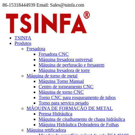
86-15318444939 Email: Sales@tsinfa.com
TSINFA
Produtos
Fresadora
Fresadora CNC
Máquina fresadora universal
Máquina de perfuração e fresagem
Máquina fresadora de torre
Máquina de torno de metal
Máquina Torno Manual
Centro de torneamento CNC
Máquina de torno CNC
Torno CNC para rosqueamento de tubos
Torno para serviço pesado
MÁQUINA DE FORMAÇÃO DE METAL
Prensa Hidráulica
Máquina de cisalhamento de chapa hidráulica
Máquina Hidráulica Dobradeira de Folhas
Máquina retificadora