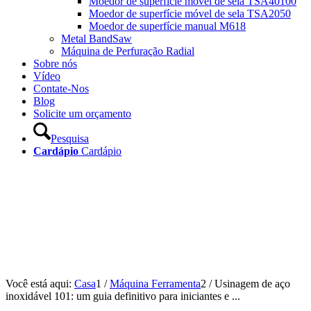
Moedor de superfície móvel de sela TSA40100
Moedor de superfície móvel de sela TSA2050
Moedor de superfície manual M618
Metal BandSaw
Máquina de Perfuração Radial
Sobre nós
Vídeo
Contate-Nos
Blog
Solicite um orçamento
Pesquisa
Cardápio
Cardápio
Você está aqui:
Casa
1
/
Máquina Ferramenta
2
/
Usinagem de aço
inoxidável 101: um guia definitivo para iniciantes e ...