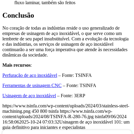
fluxo laminar, também são feitos
Conclusão
No coração de todas as indústrias reside o uso generalizado de
empresas de usinagem de aço inoxidável, o que serve como um
lembrete de seu papel insubstituível. Com a evolução da tecnologia
e das indústrias, os serviços de usinagem de aço inoxidável
continuarão a ser uma força imperativa que atende às necessidades
dinâmicas da sociedade.
Mais recursos
:
Perfuração de aço inoxidável
– Fonte: TSINFA
Ferramentas de usinagem CNC
– Fonte: TSINFA
Usinagem de aço inoxidável
– Fonte: 3ERP
https://www.tsinfa.com/wp-content/uploads/2024/03/stainless-steel-
machining.png
450
800
tsinfa
https://www.tsinfa.com/wp-
content/uploads/2024/08/TSINFA-R-280-76.jpg
tsinfa
09/06/2024
16:58:06
2025-10-24 07:03:32
Usinagem de aço inoxidável 101: um
guia definitivo para iniciantes e especialistas