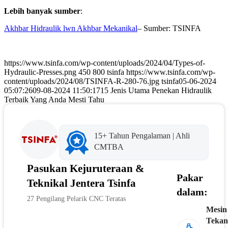
Lebih banyak sumber
:
Akhbar Hidraulik lwn Akhbar Mekanikal
– Sumber: TSINFA
https://www.tsinfa.com/wp-content/uploads/2024/04/Types-of-
Hydraulic-Presses.png
450
800
tsinfa
https://www.tsinfa.com/wp-
content/uploads/2024/08/TSINFA-R-280-76.jpg
tsinfa
05-06-2024
05:07:26
09-08-2024 11:50:17
15 Jenis Utama Penekan Hidraulik
Terbaik Yang Anda Mesti Tahu
15+ Tahun Pengalaman | Ahli
CMTBA
Pasukan Kejuruteraan &
Pakar
Teknikal Jentera Tsinfa
dalam:
27 Pengilang Pelarik CNC Teratas
Mesin
Tekan