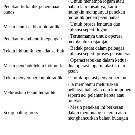
· Untuk menempa logam atau
Penekan hidraulik penempaan
bahan lain misalnya, kami
panas
mungkin mempunyai penekan
hidraulik penempaan panas
· Untuk proses lenturan dan
Mesin lentur akhbar hidraulik
aplikasi seperti logam
· Terutamanya untuk operasi
Penekan membentuk regangan
membentuk regangan
· Bedak padat dalam pelbagai
Tekan hidraulik pemadat serbuk
aplikasi seperti proses pensinteran
· Operasi tebukan dalam kedua-
Mesin penebuk tekan hidraulik
dua operasi logam, plastik dan
getah
Tekan penyemperitan hidraulik
· Untuk operasi penyemperitan
· Ia membantu meluruskan
pelbagai bahagian dan komponen
Meluruskan tekan hidraulik
seperti aci pelantar kereta atau
minyak
· Mesin penekan ini berkesan
Scrap baling press
dalam membuang sekerap atau
menghancurkan bahan buangan