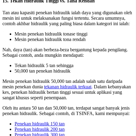
15. Tekan Hidraulik Tinggi vs. Tana Rendah
Tan atau kapasiti penekan hidraulik ialah daya yang digunakan oleh
mesin ini untuk melaksanakan fungsi tertentu. Secara umumnya,
contoh akhbar hidraulik yang paling biasa dalam kategori ini ialah:
Mesin penekan hidraulik tonase tinggi
Mesin penekan hidraulik tona rendah
Nah, daya (tan) akan berbeza-beza bergantung kepada pengilang.
Sebagai contoh, anda mungkin mendapati:
Tekan hidraulik 5 tan sehingga
50,000 tan penekan hidraulik
Mesin penekan hidraulik 50,000 tan adalah salah satu daripada
mesin penekan dunia
tekanan hidraulik terkuat
. Dalam kebanyakan
kes, penekan hidraulik bertan tinggi sesuai untuk aplikasi yang
sangat khusus seperti penempaan.
Oleh itu antara 50 tan dan 50,000 tan, terdapat sangat banyak jenis
penekan hidraulik. Sebagai contoh, di TSINFA, kami mempunyai:
Penekan hidraulik 150 tan
Penekan hidraulik 200 tan
Penekan hidraulik 300 tan