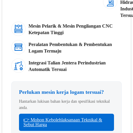
Hidra
Indust
Tersu
Mesin Pelarik & Mesin Pengilangan CNC
Ketepatan Tinggi
Peralatan Pembentukan & Pembentukan
Logam Termaju
Integrasi Talian Jentera Perindustrian
Automatik Tersuai
Perlukan mesin kerja logam tersuai?
Hantarkan lukisan bahan kerja dan spesifikasi teknikal
anda.
👉 Mohon Kebolehlaksanaan Teknikal &
Sebut Harga