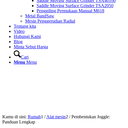
Saddle Moving Surface Grinder TSA40100
Saddle Moving Surface Grinder TSA2050
Penggiling Permukaan Manual M618
Metal BandSaw
Mesin Penggerudian Radial
Tentang kita
Video
Hubungi Kami
Blog
Minta Sebut Harga
Cari
Menu
Menu
Kamu di sini:
Rumah
1
/
Alat mesin
2
/
Pembentukan Joggle:
Panduan Lengkap