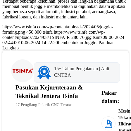
Terdapat beberapa kelebihan, proses dan langkah bagaimana untuk
membuat bentuk joggle membolehkan ia digunakan dalam aplikasi
yang berbeza seperti automotif, industri perabot, aeroangkasa,
fabrikasi logam, dan industri marin antara lain.
https://www.tsinfa.com/wp-content/uploads/2024/05/joggle-
forming.png
450
800
tsinfa
https://www.tsinfa.com/wp-
content/uploads/2024/08/TSINFA-R-280-76.jpg
tsinfa
09-06-2024
02:44:00
10-06-2024 14:22:20
Pembentukan Joggle: Panduan
Lengkap
15+ Tahun Pengalaman | Ahli
CMTBA
Pasukan Kejuruteraan &
Pakar
Teknikal Jentera Tsinfa
dalam:
27 Pengilang Pelarik CNC Teratas
Mesin
Tekan
Hidra
Indust