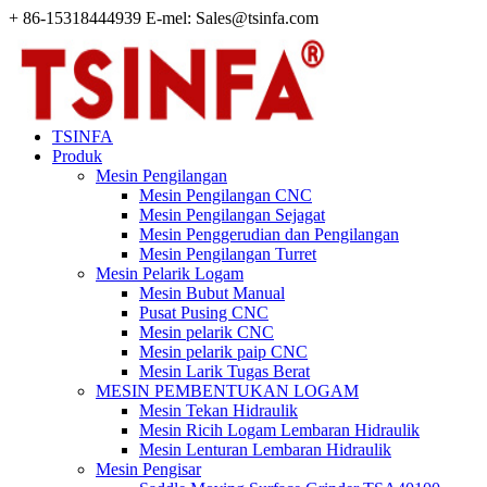
+ 86-15318444939 E-mel: Sales@tsinfa.com
TSINFA
Produk
Mesin Pengilangan
Mesin Pengilangan CNC
Mesin Pengilangan Sejagat
Mesin Penggerudian dan Pengilangan
Mesin Pengilangan Turret
Mesin Pelarik Logam
Mesin Bubut Manual
Pusat Pusing CNC
Mesin pelarik CNC
Mesin pelarik paip CNC
Mesin Larik Tugas Berat
MESIN PEMBENTUKAN LOGAM
Mesin Tekan Hidraulik
Mesin Ricih Logam Lembaran Hidraulik
Mesin Lenturan Lembaran Hidraulik
Mesin Pengisar