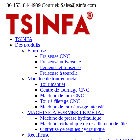
+ 86-15318444939 Courriel: Sales@tsinfa.com
TSINFA
Des produits
Fraiseuse
Fraiseuse CNC
Fraiseuse universelle
Perceuse et fraiseuse
Fraiseuse à tourelle
Machine de tour en métal
Tour manuel
Centre de tournage CNC
Machine de tour CNC
Tour à filetage CNC
Machine de tour à usage intensif
MACHINE À FORMER LE MÉTAL
Machine de presse hydraulique
Machine hydraulique de cisaillement de tôle
Cintreuse de feuilles hydraulique
Rectifieuse