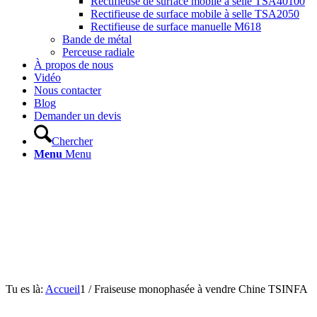
Rectifieuse de surface mobile à selle TSA40100
Rectifieuse de surface mobile à selle TSA2050
Rectifieuse de surface manuelle M618
Bande de métal
Perceuse radiale
À propos de nous
Vidéo
Nous contacter
Blog
Demander un devis
Chercher
Menu
Menu
Tu es là:
Accueil
1
/
Fraiseuse monophasée à vendre Chine TSINFA