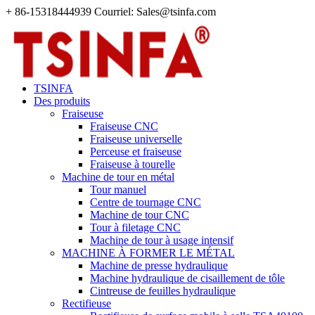
+ 86-15318444939 Courriel: Sales@tsinfa.com
TSINFA
Des produits
Fraiseuse
Fraiseuse CNC
Fraiseuse universelle
Perceuse et fraiseuse
Fraiseuse à tourelle
Machine de tour en métal
Tour manuel
Centre de tournage CNC
Machine de tour CNC
Tour à filetage CNC
Machine de tour à usage intensif
MACHINE À FORMER LE MÉTAL
Machine de presse hydraulique
Machine hydraulique de cisaillement de tôle
Cintreuse de feuilles hydraulique
Rectifieuse